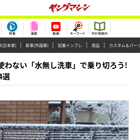
[日本車]
新車[外国車]
試乗インプレ
用品
カスタム＆パー
は水を使わない「水無し洗車」で乗り切ろう!
4選