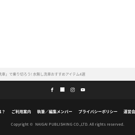
車」で乗り切ろう! 水無し洗車おすすめアイテム4選
は？
ご利用案内
執筆／編集メンバー
プライバシーポリシー
運営
Copyright ©
NAIGAI PUBLISHING CO.,LTD.
All rights reserved.