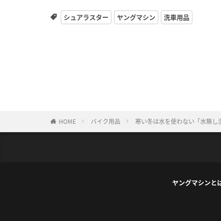
シュアラスター
ヤングマシン
洗車用品
HOME
バイク用品
寒い冬は水を使わない「水無し洗
ヤングマシンと