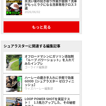
水洗い後の拭き取り作業が面倒？洗車
がもっとラクになる洗車専用クロス３
選
2026/06/02
もっと見る
シュアラスターに関連する編集記事
オフロードマシンにガソリン添加剤
「ループ パワーショット」を入れて
みたインプレ
ゴーライド編集部
ハーレーの磨き手入れに手軽で効果
GOOD【シュアラスター ゼロフィニ
ッシュ】
ウィズハーレー編集部
LOOP POWER SHOTを実証テス
ト！ 1.5馬力アップした、その秘密
とは？