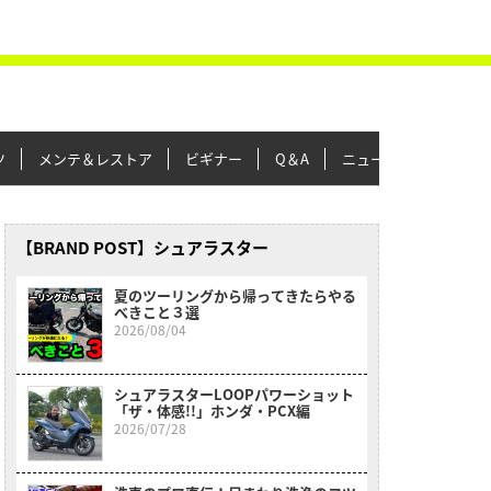
ツ
メンテ＆レストア
ビギナー
Q＆A
ニュース＆トピックス
【BRAND POST】シュアラスター
夏のツーリングから帰ってきたらやる
べきこと３選
2026/08/04
シュアラスターLOOPパワーショット
「ザ・体感!!」ホンダ・PCX編
2026/07/28