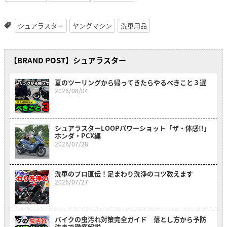
シュアラスター
ヤングマシン
洗車用品
【BRAND POST】シュアラスター
夏のツーリングから帰ってきたらやるべきこと３選
2026/08/04
シュアラスターLOOPパワーショット「ザ・体感!!」
ホンダ・PCX編
2026/07/28
洗車のプロ直伝！足まわり洗浄のコツ教えます
2026/07/27
バイクの虫汚れ対策完全ガイド 落とし方から予防
法まで徹底解説