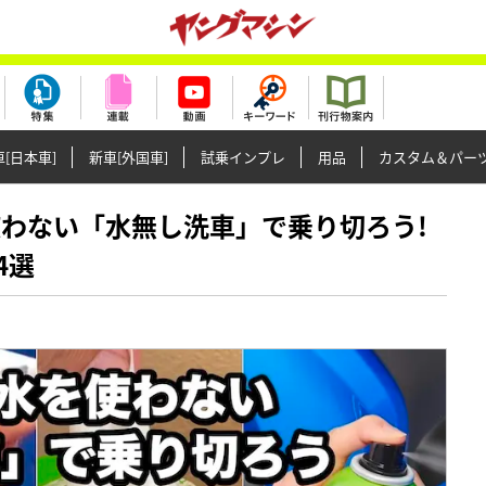
[日本車]
新車[外国車]
試乗インプレ
用品
カスタム＆パー
水を使わない「水無し洗車」で乗り切ろう!
4選