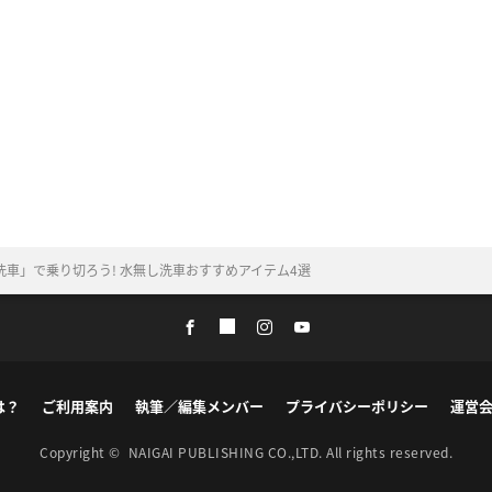
車」で乗り切ろう! 水無し洗車おすすめアイテム4選
は？
ご利用案内
執筆／編集メンバー
プライバシーポリシー
運営
Copyright ©
NAIGAI PUBLISHING CO.,LTD.
All rights reserved.