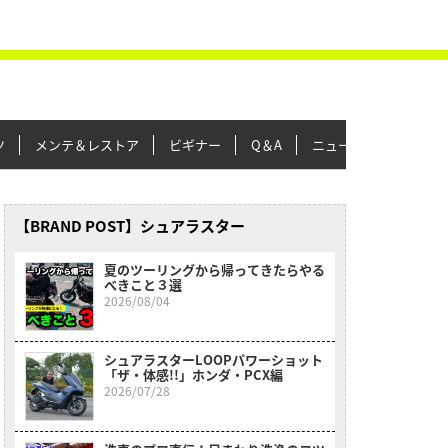
ツ
メンテ＆レストア
ビギナー
Q＆A
ニュース＆トピックス
【BRAND POST】シュアラスター
夏のツーリングから帰ってきたらやる
べきこと３選
2026/08/04
シュアラスターLOOPパワーショット
「ザ・体感!!」ホンダ・PCX編
2026/07/28