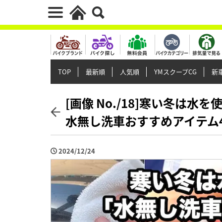
TOP
最新順
人気順
YMスクープCG
新車
[画像 No./18]寒い冬は
水無し洗車おすすめアイテム
2024/12/24