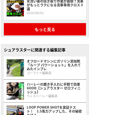
水洗い後の拭き取り作業が面倒？洗車
がもっとラクになる洗車専用クロス３
選
2026/06/02
もっと見る
シュアラスターに関連する編集記事
オフロードマシンにガソリン添加剤
「ループ パワーショット」を入れて
みたインプレ
ゴーライド編集部
ハーレーの磨き手入れに手軽で効果
GOOD【シュアラスター ゼロフィニ
ッシュ】
ウィズハーレー編集部
LOOP POWER SHOTを実証テス
ト！ 1.5馬力アップした、その秘密
とは？