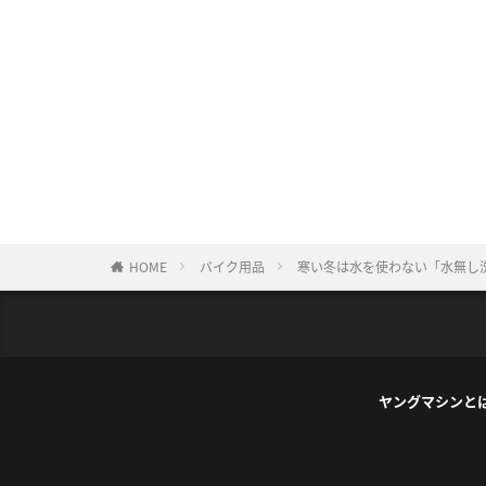
HOME
バイク用品
寒い冬は水を使わない「水無し洗
ヤングマシンと