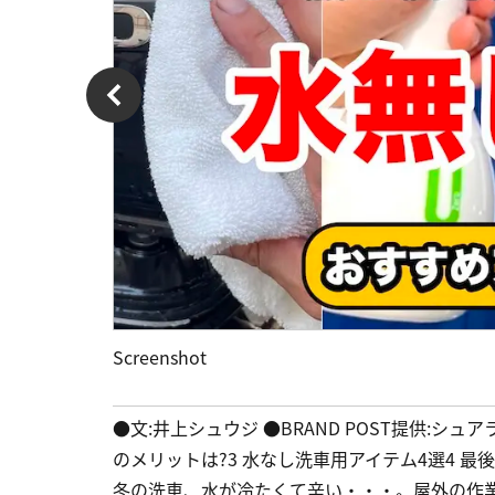
Screenshot
●文:井上シュウジ ●BRAND POST提供:シュ
のメリットは?3 水なし洗車用アイテム4選4 
冬の洗車、水が冷たくて辛い・・・。屋外の作