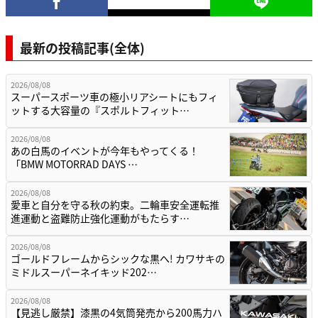
最新の投稿記事(全体)
2026/08/08
スーパースポーツ車の極小リアシートにもフィ
ットする大容量の『スポルトフィット…
2026/08/08
あの白馬のイベントが今年もやってくる！
「BMW MOTORRAD DAYS …
2026/08/08
愛車と自分を守る秋の約束。二輪車安全運転推
進運動と盗難防止強化運動がもたらす…
2026/08/08
ゴールドフレームからシックな黒へ! カワサキの
ミドルスーパーネイキッド202…
2026/08/08
【見逃し厳禁】漆黒の4気筒発売から200馬力ハ