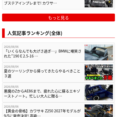
ブステアインプレまで! カワサ…
もっと見る
人気記事ランキング(全体)
2026/08/06
「いくらなんでも大げさ過ぎ…」BMWに嘲笑さ
れた“190 E 2.5-16 …
2026/08/04
夏のツーリングから帰ってきたらやるべきこと
３選
2026/08/05
悪魔のZからAE86まで、疲れた心に蘇るエキゾ
ーストノート。忙しい大人に贈る…
2026/08/06
【黄金の骨格】カワサキ Z250 2027年モデルが
9/5に発売決定! 高級…