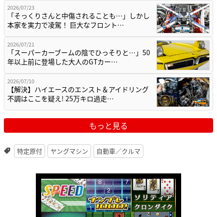
2026/07/23
「そっくりさんと中傷されることも…」しかし
本家を実力で凌駕！ 巨大なフロント…
2026/07/21
「スーパーカーブームの陰でひっそりと…」50
年以上前に登場した大人のGTカー…
2026/07/10
【解決】ハイエースのエンスト＆アイドリング
不調はここを疑え! 25万キロ過走…
もっと見る
特定原付
ヤングマシン
自動車／クルマ