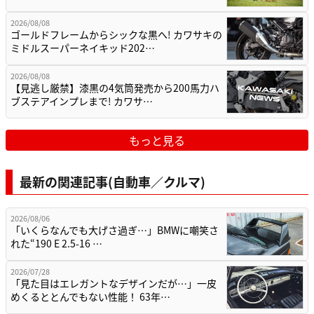
2026/08/08
ゴールドフレームからシックな黒へ! カワサキの
ミドルスーパーネイキッド202…
2026/08/08
【見逃し厳禁】漆黒の4気筒発売から200馬力ハ
ブステアインプレまで! カワサ…
もっと見る
最新の関連記事(自動車／クルマ)
2026/08/06
「いくらなんでも大げさ過ぎ…」BMWに嘲笑さ
れた“190 E 2.5-16 …
2026/07/28
「見た目はエレガントなデザインだが…」一皮
めくるととんでもない性能！ 63年…