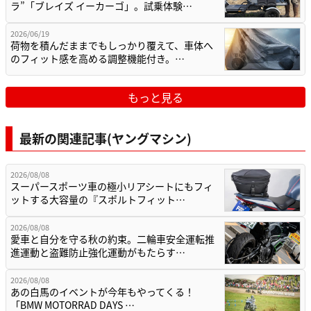
ラ”「ブレイズ イーカーゴ」。試乗体験…
2026/06/19
荷物を積んだままでもしっかり覆えて、車体へ
のフィット感を高める調整機能付き。…
もっと見る
最新の関連記事(ヤングマシン)
2026/08/08
スーパースポーツ車の極小リアシートにもフィ
ットする大容量の『スポルトフィット…
2026/08/08
愛車と自分を守る秋の約束。二輪車安全運転推
進運動と盗難防止強化運動がもたらす…
2026/08/08
あの白馬のイベントが今年もやってくる！
「BMW MOTORRAD DAYS …