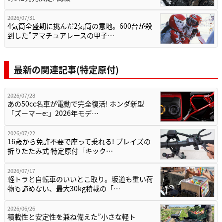
2026/07/31
4気筒全盛期に挑んだ2気筒の意地。600台が殺
到した”アマチュアレースの甲子…
最新の関連記事(特定原付)
2026/07/28
あの50cc名車が電動で完全復活! ホンダ新型
「ズーマーe:」2026年モデ…
2026/07/22
16歳から免許不要で座って乗れる! ブレイズの
折りたたみ式 特定原付「キック…
2026/07/17
軽トラと自転車のいいとこ取り。坂道も重い荷
物も諦めない、最大30kg積載の「…
2026/06/26
積載性と安定性を兼ね備えた”小さな軽ト