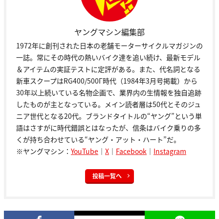
ヤングマシン編集部
1972年に創刊された日本の老舗モーターサイクルマガジンの
一誌。常にその時代の熱いバイク達を追い続け、最新モデル
＆アイテムの実証テストに定評がある。また、代名詞となる
新車スクープはRG400/500Γ時代（1984年3月号掲載）から
30年以上続いている名物企画で、業界内の生情報を独自追跡
したものが主となっている。メイン読者層は50代とそのジュ
ニア世代となる20代。ブランドタイトルの“ヤング”という単
語はさすがに時代錯誤とはなったが、信条はバイク乗りの多
くが持ち合わせている“ヤング・アット・ハート”だ。
※ヤングマシン：
YouTube
｜
X
｜
Facebook
｜
Instagram
投稿一覧へ