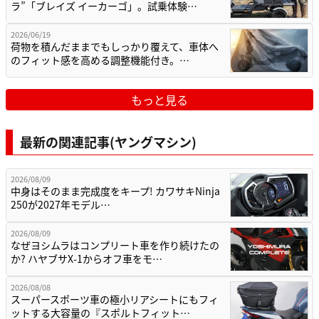
ラ”「ブレイズ イーカーゴ」。試乗体験…
2026/06/19
荷物を積んだままでもしっかり覆えて、車体へ
のフィット感を高める調整機能付き。…
もっと見る
最新の関連記事(ヤングマシン)
2026/08/09
中身はそのまま完成度をキープ! カワサキNinja
250が2027年モデル…
2026/08/09
なぜヨシムラはコンプリート車を作り続けたの
か? ハヤブサX-1からオフ車をモ…
2026/08/08
スーパースポーツ車の極小リアシートにもフィ
ットする大容量の『スポルトフィット…