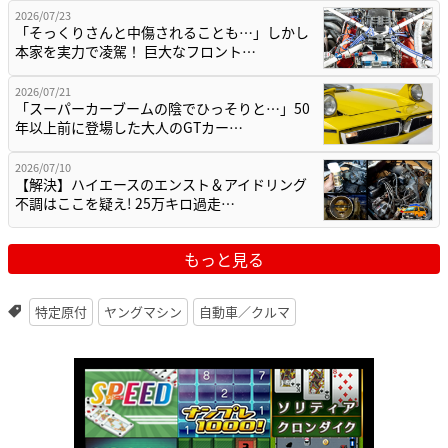
2026/07/23
「そっくりさんと中傷されることも…」しかし
本家を実力で凌駕！ 巨大なフロント…
2026/07/21
「スーパーカーブームの陰でひっそりと…」50
年以上前に登場した大人のGTカー…
2026/07/10
【解決】ハイエースのエンスト＆アイドリング
不調はここを疑え! 25万キロ過走…
もっと見る
特定原付
ヤングマシン
自動車／クルマ