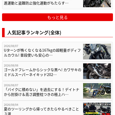
進運動と盗難防止強化運動がもたらす…
もっと見る
人気記事ランキング(全体)
2026/08/07
Uターンが怖くなくなる167kgの超軽量ボディフ
ルカウル! 普段使いも安心の…
2026/08/08
ゴールドフレームからシックな黒へ! カワサキの
ミドルスーパーネイキッド202…
2026/08/07
「バイクに積めない」を過去にする！デイトナ
から肘掛け＆高さ調整枕つきの極上ハ…
2026/08/04
夏のツーリングから帰ってきたらやるべきこと
３選