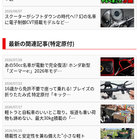
2026/08/07
スクーターがシフトダウンの時代へ!? 幻の名車
に電子制御CVT搭載モデルなど…
最新の関連記事(特定原付)
2026/07/28
あの50cc名車が電動で完全復活! ホンダ新型
「ズーマーe:」2026年モデ…
2026/07/22
16歳から免許不要で座って乗れる! ブレイズの
折りたたみ式 特定原付「キック…
2026/07/17
軽トラと自転車のいいとこ取り。坂道も重い荷
物も諦めない、最大30kg積載の「…
2026/06/26
積載性と安定性を兼ね備えた”小さな軽ト