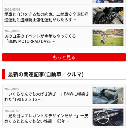
2026/08/08
愛車と自分を守る秋の約束。二輪車安全運転推
進運動と盗難防止強化運動がもたらす…
2026/08/08
あの白馬のイベントが今年もやってくる！
「BMW MOTORRAD DAYS …
もっと見る
最新の関連記事(自動車／クルマ)
2026/08/06
「いくらなんでも大げさ過ぎ…」BMWに嘲笑さ
れた“190 E 2.5-16 …
2026/07/28
「見た目はエレガントなデザインだが…」一皮
めくるととんでもない性能！ 63年…