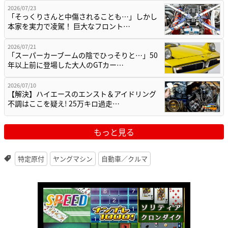
2026/07/23
「そっくりさんと中傷されることも…」しかし
本家を実力で凌駕！ 巨大なフロント…
2026/07/21
「スーパーカーブームの陰でひっそりと…」50
年以上前に登場した大人のGTカー…
2026/07/10
【解決】ハイエースのエンスト＆アイドリング
不調はここを疑え! 25万キロ過走…
もっと見る
特定原付
ヤングマシン
自動車／クルマ