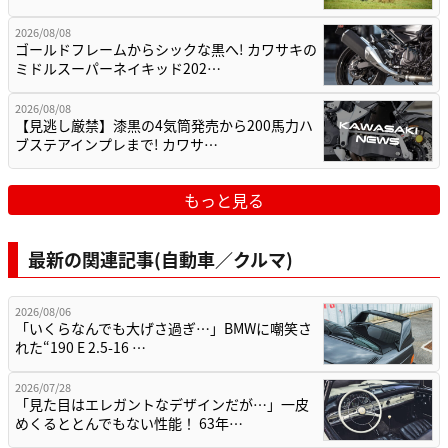
2026/08/08
ゴールドフレームからシックな黒へ! カワサキの
ミドルスーパーネイキッド202…
2026/08/08
【見逃し厳禁】漆黒の4気筒発売から200馬力ハ
ブステアインプレまで! カワサ…
もっと見る
最新の関連記事(自動車／クルマ)
2026/08/06
「いくらなんでも大げさ過ぎ…」BMWに嘲笑さ
れた“190 E 2.5-16 …
2026/07/28
「見た目はエレガントなデザインだが…」一皮
めくるととんでもない性能！ 63年…