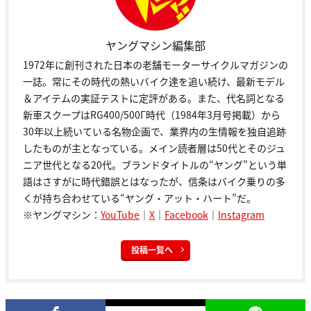
ヤングマシン編集部
1972年に創刊された日本の老舗モーターサイクルマガジンの
一誌。常にその時代の熱いバイク達を追い続け、最新モデル
＆アイテムの実証テストに定評がある。また、代名詞となる
新車スクープはRG400/500Γ時代（1984年3月号掲載）から
30年以上続いている名物企画で、業界内の生情報を独自追跡
したものが主となっている。メイン読者層は50代とそのジュ
ニア世代となる20代。ブランドタイトルの“ヤング”という単
語はさすがに時代錯誤とはなったが、信条はバイク乗りの多
くが持ち合わせている“ヤング・アット・ハート”だ。
※ヤングマシン：
YouTube
｜
X
｜
Facebook
｜
Instagram
投稿一覧へ