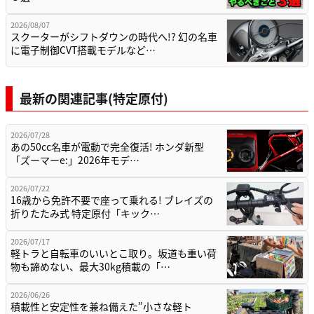
2026/08/07
スクーターがシフトダウンの時代へ!? 幻の名車
に電子制御CVT搭載モデルなど…
最新の関連記事(特定原付)
2026/07/28
あの50cc名車が電動で完全復活! ホンダ新型
「ズーマーe:」2026年モデ…
2026/07/22
16歳から免許不要で座って乗れる! ブレイズの
折りたたみ式 特定原付「キック…
2026/07/17
軽トラと自転車のいいとこ取り。坂道も重い荷
物も諦めない、最大30kg積載の「…
2026/06/26
積載性と安定性を兼ね備えた”小さな軽ト