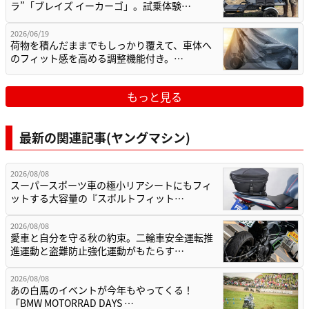
ラ”「ブレイズ イーカーゴ」。試乗体験…
2026/06/19
荷物を積んだままでもしっかり覆えて、車体へ
のフィット感を高める調整機能付き。…
もっと見る
最新の関連記事(ヤングマシン)
2026/08/08
スーパースポーツ車の極小リアシートにもフィ
ットする大容量の『スポルトフィット…
2026/08/08
愛車と自分を守る秋の約束。二輪車安全運転推
進運動と盗難防止強化運動がもたらす…
2026/08/08
あの白馬のイベントが今年もやってくる！
「BMW MOTORRAD DAYS …