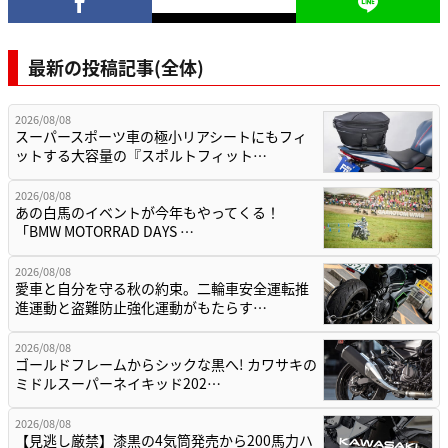
最新の投稿記事(全体)
2026/08/08
スーパースポーツ車の極小リアシートにもフィ
ットする大容量の『スポルトフィット…
2026/08/08
あの白馬のイベントが今年もやってくる！
「BMW MOTORRAD DAYS …
2026/08/08
愛車と自分を守る秋の約束。二輪車安全運転推
進運動と盗難防止強化運動がもたらす…
2026/08/08
ゴールドフレームからシックな黒へ! カワサキの
ミドルスーパーネイキッド202…
2026/08/08
【見逃し厳禁】漆黒の4気筒発売から200馬力ハ