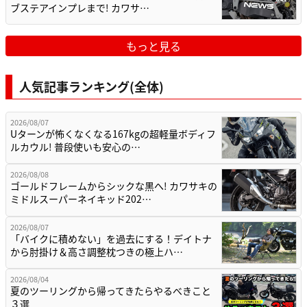
ブステアインプレまで! カワサ…
もっと見る
人気記事ランキング(全体)
2026/08/07
Uターンが怖くなくなる167kgの超軽量ボディフ
ルカウル! 普段使いも安心の…
2026/08/08
ゴールドフレームからシックな黒へ! カワサキの
ミドルスーパーネイキッド202…
2026/08/07
「バイクに積めない」を過去にする！デイトナ
から肘掛け＆高さ調整枕つきの極上ハ…
2026/08/04
夏のツーリングから帰ってきたらやるべきこと
３選