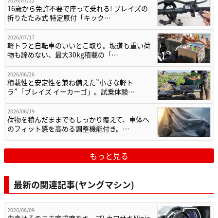
16歳から免許不要で座って乗れる! ブレイズの
折りたたみ式 特定原付「キック…
2026/07/17
軽トラと自転車のいいとこ取り。坂道も重い荷
物も諦めない、最大30kg積載の「…
2026/06/26
積載性と安定性を兼ね備えた”小さな軽ト
ラ”「ブレイズ イーカーゴ」。試乗体験…
2026/06/19
荷物を積んだままでもしっかり覆えて、車体へ
のフィット感を高める調整機能付き。…
もっと見る
最新の関連記事(ヤングマシン)
2026/08/09