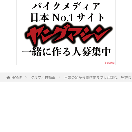
HOME
クルマ／自動車
日常の足から農作業まで大活躍な、免許なし
ヤングマシンとは？
ご利用案内
執筆／編集メンバー
プライバシーポリシー
運営会社
お問い合せ
Copyright ©
NAIGAI PUBLISHING CO.,LTD.
All rights reserved.