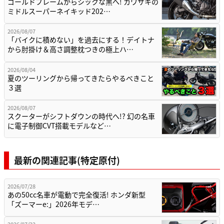
ゴールドフレームからシックな黒へ! カワサキの
ミドルスーパーネイキッド202…
2026/08/07
「バイクに積めない」を過去にする！デイトナ
から肘掛け＆高さ調整枕つきの極上ハ…
2026/08/04
夏のツーリングから帰ってきたらやるべきこと
３選
2026/08/07
スクーターがシフトダウンの時代へ!? 幻の名車
に電子制御CVT搭載モデルなど…
最新の関連記事(特定原付)
2026/07/28
あの50cc名車が電動で完全復活! ホンダ新型
「ズーマーe:」2026年モデ…
2026/07/22