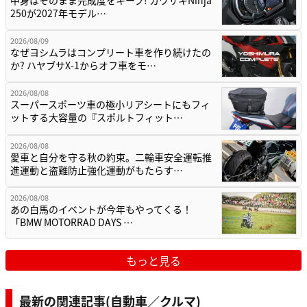
中身はそのまま完成度をキープ! カワサキNinja
250が2027年モデル…
2026/08/09
なぜヨシムラはコンプリート車を作り続けたの
か? ハヤブサX-1からオフ車をモ…
2026/08/08
スーパースポーツ車の極小リアシートにもフィ
ットする大容量の『スポルトフィット…
2026/08/08
愛車と自分を守る秋の約束。二輪車安全運転推
進運動と盗難防止強化運動がもたらす…
2026/08/08
あの白馬のイベントが今年もやってくる！
「BMW MOTORRAD DAYS …
もっと見る
最新の関連記事(自動車／クルマ)