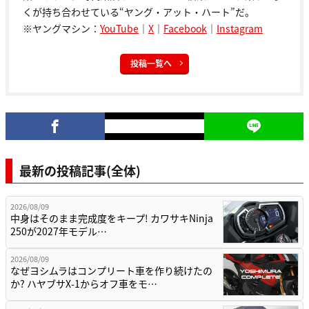
くが持ち合わせている“ヤング・アット・ハート”だ。
※ヤングマシン：
YouTube
｜
X
｜
Facebook
｜
Instagram
投稿一覧へ
最新の投稿記事(全体)
2026/08/09
中身はそのまま完成度をキープ! カワサキNinja
250が2027年モデル…
2026/08/09
なぜヨシムラはコンプリート車を作り続けたの
か? ハヤブサX-1からオフ車をモ…