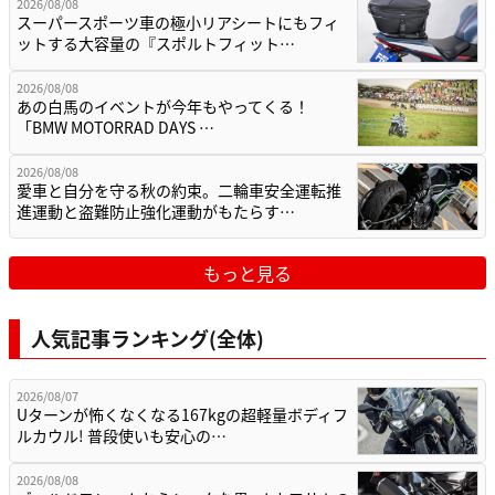
2026/08/08
スーパースポーツ車の極小リアシートにもフィ
ットする大容量の『スポルトフィット…
2026/08/08
あの白馬のイベントが今年もやってくる！
「BMW MOTORRAD DAYS …
2026/08/08
愛車と自分を守る秋の約束。二輪車安全運転推
進運動と盗難防止強化運動がもたらす…
もっと見る
人気記事ランキング(全体)
2026/08/07
Uターンが怖くなくなる167kgの超軽量ボディフ
ルカウル! 普段使いも安心の…
2026/08/08