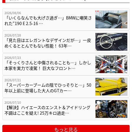
2026/08/06
「いくらなんでも大げさ過ぎ…」BMWに嘲笑さ
れた“190 E 2.5-16 …
2026/07/28
「見た目はエレガントなデザインだが…」一皮
めくるととんでもない性能！ 63年…
2026/07/23
「そっくりさんと中傷されることも…」しかし
本家を実力で凌駕！ 巨大なフロント…
2026/07/21
「スーパーカーブームの陰でひっそりと…」50
年以上前に登場した大人のGTカー…
2026/07/10
【解決】ハイエースのエンスト＆アイドリング
不調はここを疑え! 25万キロ過走…
もっと見る