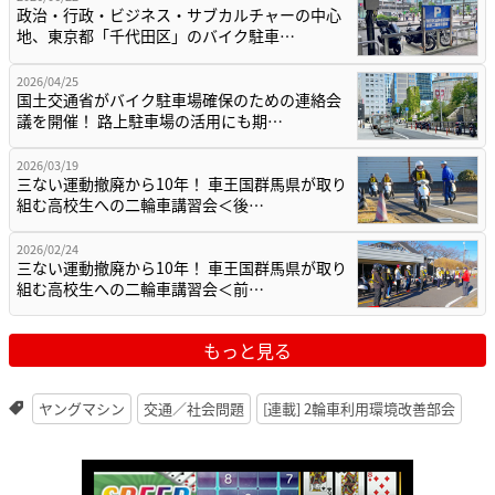
政治・行政・ビジネス・サブカルチャーの中心
地、東京都「千代田区」のバイク駐車…
2026/04/25
国土交通省がバイク駐車場確保のための連絡会
議を開催！ 路上駐車場の活用にも期…
2026/03/19
三ない運動撤廃から10年！ 車王国群馬県が取り
組む高校生への二輪車講習会＜後…
2026/02/24
三ない運動撤廃から10年！ 車王国群馬県が取り
組む高校生への二輪車講習会＜前…
もっと見る
ヤングマシン
交通／社会問題
[連載] 2輪車利用環境改善部会