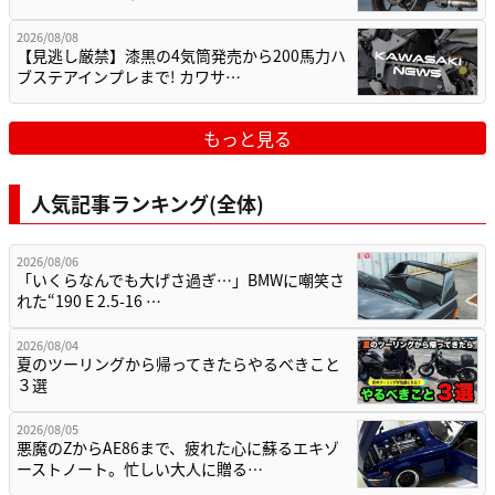
2026/08/08
【見逃し厳禁】漆黒の4気筒発売から200馬力ハ
ブステアインプレまで! カワサ…
もっと見る
人気記事ランキング(全体)
2026/08/06
「いくらなんでも大げさ過ぎ…」BMWに嘲笑さ
れた“190 E 2.5-16 …
2026/08/04
夏のツーリングから帰ってきたらやるべきこと
３選
2026/08/05
悪魔のZからAE86まで、疲れた心に蘇るエキゾ
ーストノート。忙しい大人に贈る…