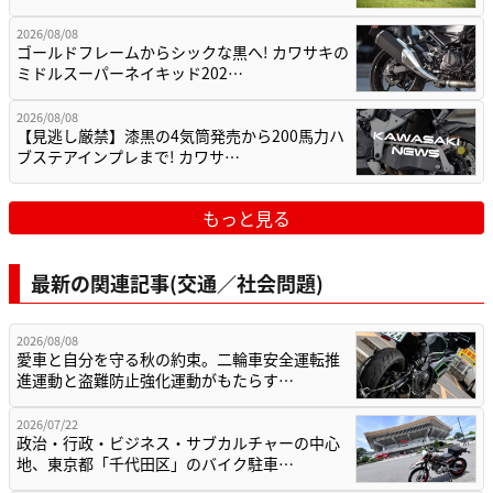
2026/08/08
ゴールドフレームからシックな黒へ! カワサキの
ミドルスーパーネイキッド202…
2026/08/08
【見逃し厳禁】漆黒の4気筒発売から200馬力ハ
ブステアインプレまで! カワサ…
もっと見る
最新の関連記事(交通／社会問題)
2026/08/08
愛車と自分を守る秋の約束。二輪車安全運転推
進運動と盗難防止強化運動がもたらす…
2026/07/22
政治・行政・ビジネス・サブカルチャーの中心
地、東京都「千代田区」のバイク駐車…