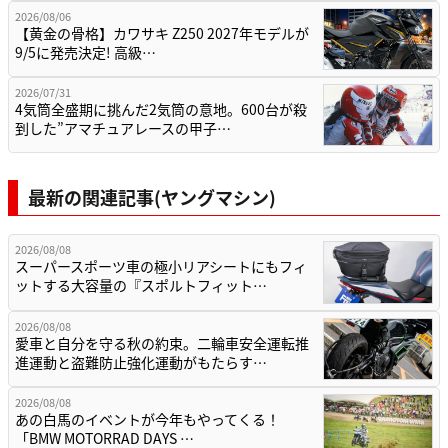
2026/08/06
【黄金の骨格】カワサキ Z250 2027年モデルが
9/5に発売決定! 高級…
2026/07/31
4気筒全盛期に挑んだ2気筒の意地。600台が殺
到した”アマチュアレースの甲子…
最新の関連記事(ヤングマシン)
2026/08/08
スーパースポーツ車の極小リアシートにもフィ
ットする大容量の『スポルトフィット…
2026/08/08
愛車と自分を守る秋の約束。二輪車安全運転推
進運動と盗難防止強化運動がもたらす…
2026/08/08
あの白馬のイベントが今年もやってくる！
「BMW MOTORRAD DAYS …