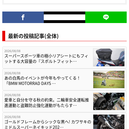
最新の投稿記事(全体)
2026/08/08
スーパースポーツ車の極小リアシートにもフィ
ットする大容量の『スポルトフィット…
2026/08/08
あの白馬のイベントが今年もやってくる！
「BMW MOTORRAD DAYS …
2026/08/08
愛車と自分を守る秋の約束。二輪車安全運転推
進運動と盗難防止強化運動がもたらす…
2026/08/08
ゴールドフレームからシックな黒へ! カワサキの
ミドルスーパーネイキッド202…