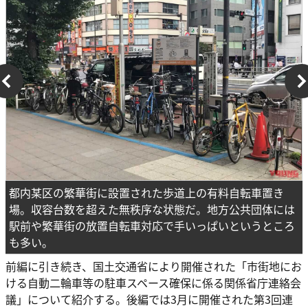
都内某区の繁華街に設置された歩道上の有料自転車置き
場。収容台数を超えた無秩序な状態だ。地方公共団体には
駅前や繁華街の放置自転車対応で手いっぱいというところ
も多い。
前編に引き続き、国土交通省により開催された「市街地にお
ける自動二輪車等の駐車スペース確保に係る関係省庁連絡会
議」について紹介する。後編では3月に開催された第3回連