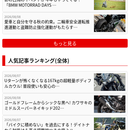
「BMW MOTORRAD DAYS …
2026/08/08
愛車と自分を守る秋の約束。二輪車安全運転推
進運動と盗難防止強化運動がもたらす…
もっと見る
人気記事ランキング(全体)
2026/08/07
Uターンが怖くなくなる167kgの超軽量ボディフ
ルカウル! 普段使いも安心の…
2026/08/08
ゴールドフレームからシックな黒へ! カワサキの
ミドルスーパーネイキッド202…
2026/08/07
「バイクに積めない」を過去にする！デイトナ