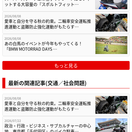
ットする大容量の『スポルトフィット…
2026/08/08
愛車と自分を守る秋の約束。二輪車安全運転推
進運動と盗難防止強化運動がもたらす…
2026/08/08
あの白馬のイベントが今年もやってくる！
「BMW MOTORRAD DAYS …
もっと見る
最新の関連記事(交通／社会問題)
2026/08/08
愛車と自分を守る秋の約束。二輪車安全運転推
進運動と盗難防止強化運動がもたらす…
2026/07/22
政治・行政・ビジネス・サブカルチャーの中心
地、東京都「千代田区」のバイク駐車…