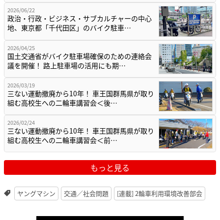
2026/06/22
政治・行政・ビジネス・サブカルチャーの中心
地、東京都「千代田区」のバイク駐車…
2026/04/25
国土交通省がバイク駐車場確保のための連絡会
議を開催！ 路上駐車場の活用にも期…
2026/03/19
三ない運動撤廃から10年！ 車王国群馬県が取り
組む高校生への二輪車講習会＜後…
2026/02/24
三ない運動撤廃から10年！ 車王国群馬県が取り
組む高校生への二輪車講習会＜前…
もっと見る
ヤングマシン
交通／社会問題
[連載] 2輪車利用環境改善部会