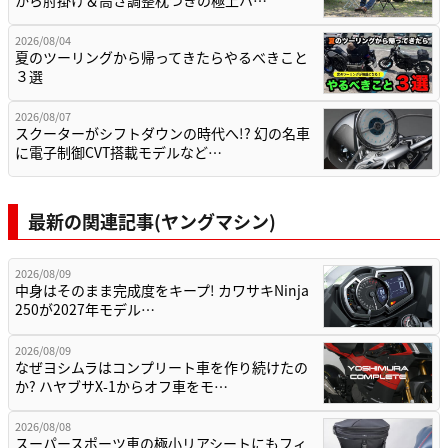
から肘掛け＆高さ調整枕つきの極上ハ…
2026/08/04
夏のツーリングから帰ってきたらやるべきこと
３選
2026/08/07
スクーターがシフトダウンの時代へ!? 幻の名車
に電子制御CVT搭載モデルなど…
最新の関連記事(ヤングマシン)
2026/08/09
中身はそのまま完成度をキープ! カワサキNinja
250が2027年モデル…
2026/08/09
なぜヨシムラはコンプリート車を作り続けたの
か? ハヤブサX-1からオフ車をモ…
2026/08/08
スーパースポーツ車の極小リアシートにもフィ