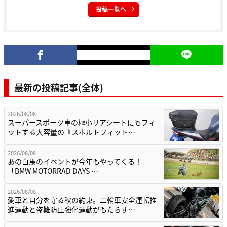
投稿一覧へ
最新の投稿記事(全体)
2026/08/08
スーパースポーツ車の極小リアシートにもフィ
ットする大容量の『スポルトフィット…
2026/08/08
あの白馬のイベントが今年もやってくる！
「BMW MOTORRAD DAYS …
2026/08/08
愛車と自分を守る秋の約束。二輪車安全運転推
進運動と盗難防止強化運動がもたらす…