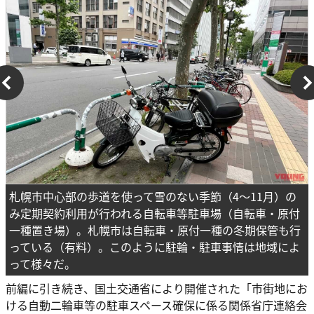
札幌市中心部の歩道を使って雪のない季節（4～11月）の
み定期契約利用が行われる自転車等駐車場（自転車・原付
一種置き場）。札幌市は自転車・原付一種の冬期保管も行
っている（有料）。このように駐輪・駐車事情は地域によ
って様々だ。
前編に引き続き、国土交通省により開催された「市街地にお
ける自動二輪車等の駐車スペース確保に係る関係省庁連絡会