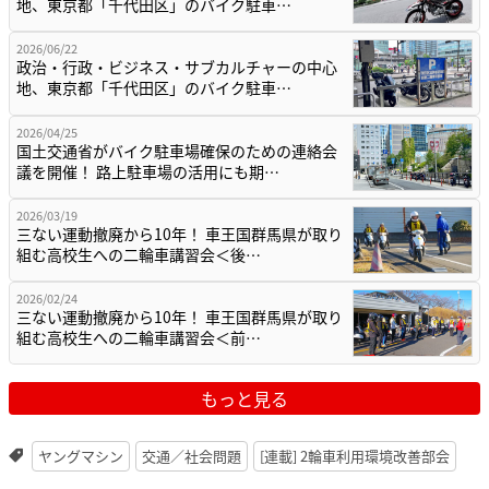
地、東京都「千代田区」のバイク駐車…
2026/06/22
政治・行政・ビジネス・サブカルチャーの中心
地、東京都「千代田区」のバイク駐車…
2026/04/25
国土交通省がバイク駐車場確保のための連絡会
議を開催！ 路上駐車場の活用にも期…
2026/03/19
三ない運動撤廃から10年！ 車王国群馬県が取り
組む高校生への二輪車講習会＜後…
2026/02/24
三ない運動撤廃から10年！ 車王国群馬県が取り
組む高校生への二輪車講習会＜前…
もっと見る
ヤングマシン
交通／社会問題
[連載] 2輪車利用環境改善部会