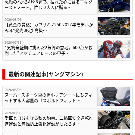
悪魔のZからAE86まで、疲れた心に蘇るエキゾ
ーストノート。忙しい大人に贈る…
2026/08/06
【黄金の骨格】カワサキ Z250 2027年モデルが
9/5に発売決定! 高級…
2026/07/31
4気筒全盛期に挑んだ2気筒の意地。600台が殺
到した”アマチュアレースの甲子…
最新の関連記事(ヤングマシン)
2026/08/08
スーパースポーツ車の極小リアシートにもフィ
ットする大容量の『スポルトフィット…
2026/08/08
愛車と自分を守る秋の約束。二輪車安全運転推
進運動と盗難防止強化運動がもたらす…