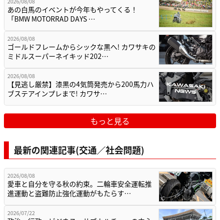
2026/08/08
あの白馬のイベントが今年もやってくる！
「BMW MOTORRAD DAYS …
2026/08/08
ゴールドフレームからシックな黒へ! カワサキの
ミドルスーパーネイキッド202…
2026/08/08
【見逃し厳禁】漆黒の4気筒発売から200馬力ハ
ブステアインプレまで! カワサ…
もっと見る
最新の関連記事(交通／社会問題)
2026/08/08
愛車と自分を守る秋の約束。二輪車安全運転推
進運動と盗難防止強化運動がもたらす…
2026/07/22