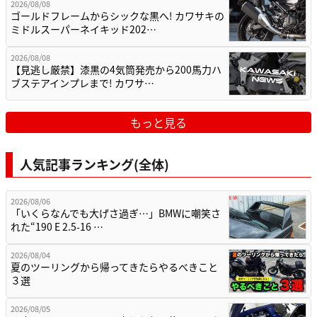
2026/08/08
ゴールドフレームからシックな黒へ! カワサキの
ミドルスーパーネイキッド202…
2026/08/08
【見逃し厳禁】漆黒の4気筒発売から200馬力ハ
ブステアインプレまで! カワサ…
もっと見る
人気記事ランキング(全体)
2026/08/06
「いくらなんでも大げさ過ぎ…」BMWに嘲笑さ
れた“190 E 2.5-16 …
2026/08/04
夏のツーリングから帰ってきたらやるべきこと
３選
2026/08/05