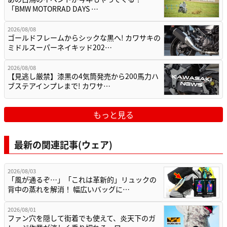
「BMW MOTORRAD DAYS …
2026/08/08
ゴールドフレームからシックな黒へ! カワサキの
ミドルスーパーネイキッド202…
2026/08/08
【見逃し厳禁】漆黒の4気筒発売から200馬力ハ
ブステアインプレまで! カワサ…
もっと見る
最新の関連記事(ウェア)
2026/08/03
「風が通るぞ…」「これは革新的」リュックの
背中の蒸れを解消！ 幅広いバッグに…
2026/08/01
ファン穴を隠して街着でも使えて、炎天下のガ