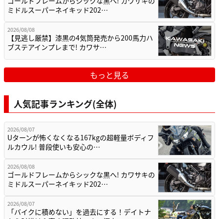
ゴールドフレームからシックな黒へ! カワサキの
ミドルスーパーネイキッド202…
2026/08/08
【見逃し厳禁】漆黒の4気筒発売から200馬力ハ
ブステアインプレまで! カワサ…
もっと見る
人気記事ランキング(全体)
2026/08/07
Uターンが怖くなくなる167kgの超軽量ボディフ
ルカウル! 普段使いも安心の…
2026/08/08
ゴールドフレームからシックな黒へ! カワサキの
ミドルスーパーネイキッド202…
2026/08/07
「バイクに積めない」を過去にする！デイトナ