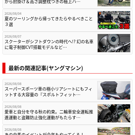
から肘掛け＆高さ調整枕つきの極上ハ…
2026/08/04
夏のツーリングから帰ってきたらやるべきこと
３選
2026/08/07
スクーターがシフトダウンの時代へ!? 幻の名車
に電子制御CVT搭載モデルなど…
最新の関連記事(ヤングマシン)
2026/08/08
スーパースポーツ車の極小リアシートにもフィ
ットする大容量の『スポルトフィット…
2026/08/08
愛車と自分を守る秋の約束。二輪車安全運転推
進運動と盗難防止強化運動がもたらす…
2026/08/08
あの白馬のイベントが今年もやってくる！