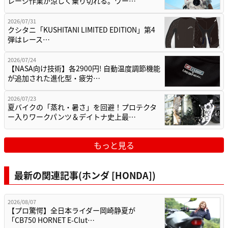
レージ作業が涼しく乗り切れる。ワー…
2026/07/31
クシタニ「KUSHITANI LIMITED EDITION」第4
弾はレース…
2026/07/24
【NASA向け技術】各2900円! 自動温度調節機能
が追加された進化型・疲労…
2026/07/23
夏バイクの「蒸れ・暑さ」を回避！プロテクタ
ー入りワークパンツ＆デイトナ史上最…
もっと見る
最新の関連記事(ホンダ [HONDA])
2026/08/07
【プロ驚愕】全日本ライダー岡崎静夏が
「CB750 HORNET E-Clut…