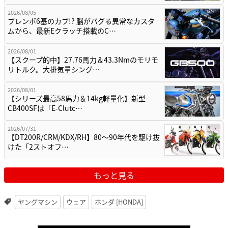
2026/08/05
ブレンボ6基のカブ!? 脳がバグる異常なカスタ
ムから、最新Eクラッチ搭載のC…
2026/08/01
【スクープ的中】27.76馬力＆43.3Nmのモリモ
リトルク。大排気量シング…
2026/08/01
【シリーズ最高58馬力＆14kg軽量化】新型
CB400SFは「E-Clutc…
2026/07/31
【DT200R/CRM/KDX/RH】80〜90年代を駆け抜
けた「2ストオフ…
もっと見る
ヤングマシン
ウェア
ホンダ [HONDA]