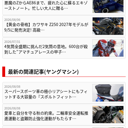
悪魔のZからAE86まで、疲れた心に蘇るエキゾ
ーストノート。忙しい大人に贈る…
2026/08/06
【黄金の骨格】カワサキ Z250 2027年モデルが
9/5に発売決定! 高級…
2026/07/31
4気筒全盛期に挑んだ2気筒の意地。600台が殺
到した”アマチュアレースの甲子…
最新の関連記事(ヤングマシン)
2026/08/08
スーパースポーツ車の極小リアシートにもフィ
ットする大容量の『スポルトフィット…
2026/08/08
愛車と自分を守る秋の約束。二輪車安全運転推
進運動と盗難防止強化運動がもたらす…