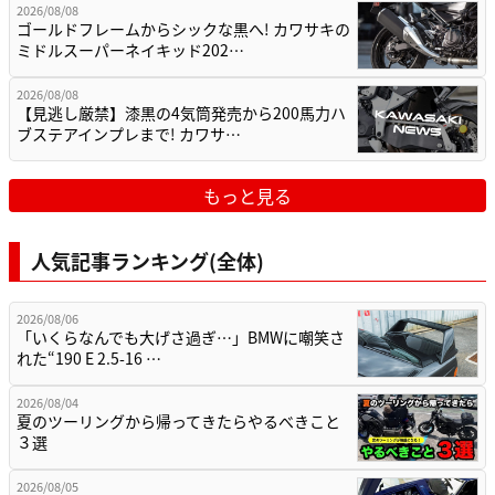
2026/08/08
ゴールドフレームからシックな黒へ! カワサキの
ミドルスーパーネイキッド202…
2026/08/08
【見逃し厳禁】漆黒の4気筒発売から200馬力ハ
ブステアインプレまで! カワサ…
もっと見る
人気記事ランキング(全体)
2026/08/06
「いくらなんでも大げさ過ぎ…」BMWに嘲笑さ
れた“190 E 2.5-16 …
2026/08/04
夏のツーリングから帰ってきたらやるべきこと
３選
2026/08/05