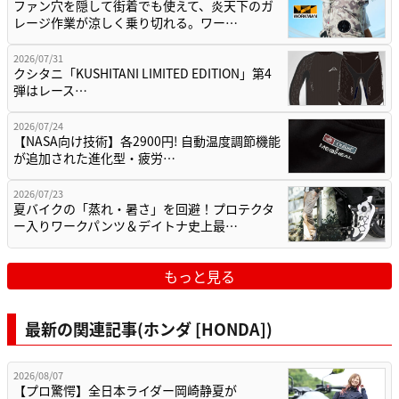
ファン穴を隠して街着でも使えて、炎天下のガ
レージ作業が涼しく乗り切れる。ワー…
2026/07/31
クシタニ「KUSHITANI LIMITED EDITION」第4
弾はレース…
2026/07/24
【NASA向け技術】各2900円! 自動温度調節機能
が追加された進化型・疲労…
2026/07/23
夏バイクの「蒸れ・暑さ」を回避！プロテクタ
ー入りワークパンツ＆デイトナ史上最…
もっと見る
最新の関連記事(ホンダ [HONDA])
2026/08/07
【プロ驚愕】全日本ライダー岡崎静夏が