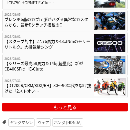
「CB750 HORNET E-Clut…
2026/08/05
ブレンボ6基のカブ!? 脳がバグる異常なカスタ
ムから、最新Eクラッチ搭載のC…
2026/08/01
【スクープ的中】27.76馬力＆43.3Nmのモリモ
リトルク。大排気量シング…
2026/08/01
【シリーズ最高58馬力＆14kg軽量化】新型
CB400SFは「E-Clutc…
2026/07/31
【DT200R/CRM/KDX/RH】80〜90年代を駆け抜
けた「2ストオフ…
もっと見る
ヤングマシン
ウェア
ホンダ [HONDA]