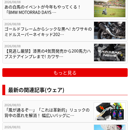
2026/08/08
あの白馬のイベントが今年もやってくる！
「BMW MOTORRAD DAYS …
2026/08/08
ゴールドフレームからシックな黒へ! カワサキの
ミドルスーパーネイキッド202…
2026/08/08
【見逃し厳禁】漆黒の4気筒発売から200馬力ハ
ブステアインプレまで! カワサ…
もっと見る
最新の関連記事(ウェア)
2026/08/03
「風が通るぞ…」「これは革新的」リュックの
背中の蒸れを解消！ 幅広いバッグに…
2026/08/01