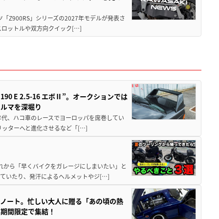
ツ「Z900RS」シリーズの2027年モデルが発表さ
ロットルや双方向クイック[…]
 E 2.5-16 エボⅡ”。オークションでは
クルマを深堀り
80年代、ハコ車のレースでヨーロッパを席巻してい
5リッターへと進化させるなど「[…]
と疲れから「早くバイクをガレージにしまいたい」と
ていたり、発汗によるヘルメットやジ[…]
トノート。忙しい大人に贈る「あの頃の熱
に期間限定で集結！