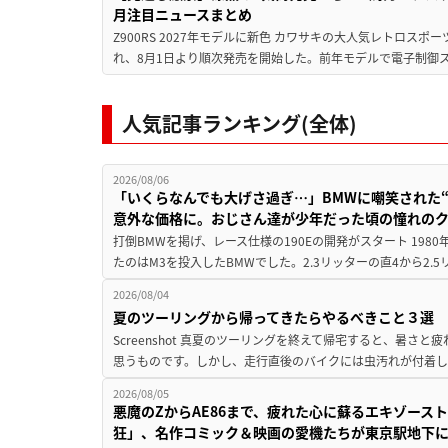
月注目ニュースまとめ
Z900RS 2027年モデルに新色 カワサキの大人気レトロスポー
れ、8月1日より順次発売を開始した。前年モデルで電子制御ス
人気記事ランキング(全体)
2026/08/06
「いくらなんでも大げさ過ぎ…」BMWに嘲笑された“190
意外な価格に。おじさん達が少年だった頃の憧れの
打倒BMWを掲げ、レース仕様の190Eの開発がスタート 19
たのはM3を投入したBMWでした。2.3リッターの直4から2.
2026/08/04
夏のツーリングから帰ってきたらやるべきこと３選
Screenshot 真夏のツーリングを終えて帰宅すると、暑さ
思うものです。しかし、走行直後のバイクには虫汚れが付着し
2026/08/05
悪魔のZからAE86まで、疲れた心に蘇るエキゾース
狂」、名作コミック＆映画の愛機たちが東京駅地下