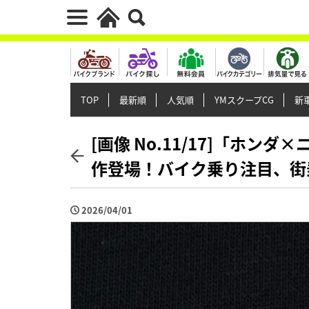
TOP
最新順
人気順
YMスクープCG
新車
[画像 No.11/17]「ホ
作登場！バイク乗り注目、街
2026/04/01