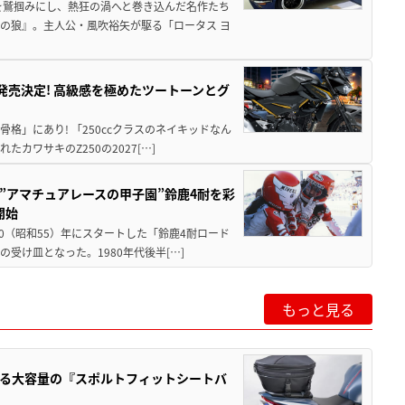
を鷲掴みにし、熱狂の渦へと巻き込んだ名作たち
の狼』。主人公・風吹裕矢が駆る「ロータス ヨ
5に発売決定! 高級感を極めたツートーンとグ
骨格」にあり! 「250ccクラスのネイキッドなん
ワサキのZ250の2027[…]
た”アマチュアレースの甲子園”鈴鹿4耐を彩
開始
80（昭和55）年にスタートした「鈴鹿4耐ロード
受け皿となった。1980年代後半[…]
もっと見る
る大容量の『スポルトフィットシートバ