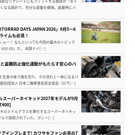
細見なリアシートにもフィットする独自の「ボト
広くなる設計で、充分な容量を確保。装着時にバ
AD DAYS JAPAN 2026」9月5〜6
クライムも必見！
解体ショー！ なんといっても今回の最大のトピック
0 GS」だ。 本国ドイ[…]
動と盗難防止強化運動がもたらす安心のバ
動 生身の体で風を切り、その流れと一体になるバ
社団法人 日本二輪車普及安全協会（以下[…]
ルスーパーネイキッド2027年モデルが9月
400】
ワサキのミドルクラスを牽引するスーパーネイキッ
モデルで採用されていた、グレー[…]
テアインプレまで! カワサキファン必見の7