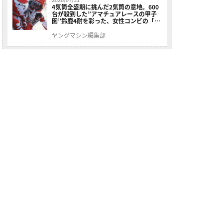
4気筒全盛期に挑んだ2気筒の意地。600
台が殺到した”アマチュアレースの甲子
園”鈴鹿4耐を彩った、女性コンビの「ス
ズキGSX400E」が特別展示開始
ヤングマシン編集部