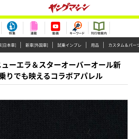
[日本車]
新車[外国車]
試乗インプレ
用品
カスタム＆パー
ンダ×ニューエラ＆スターオーバーオール新
乗りでも映えるコラボアパレル