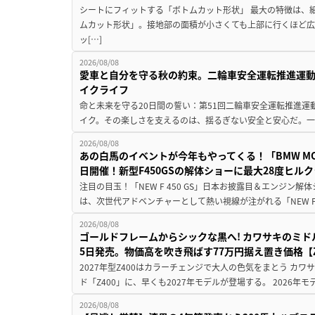
シートにフィットする「ボトムカット形状」 最大の特徴は、
ムカット形状」。接地部の面積が小さくても上部に行くほど
ッ[…]
2026/08/08
愛車と自分を守る秋の約束。二輪車安全運転推進運
イクライフ
命と未来を守る20日間の誓い：第51回二輪車安全運転推進運
イク。その楽しさを支えるのは、揺るぎない安全と安心だ。一般
2026/08/08
あの白馬のイベントが今年もやってくる！「BMW MOTORR
日開催！新型F450GSの解体ショーに最大28度ヒル
注目の目玉！「NEW F 450 GS」日本お披露目＆エンジン
は、次世代アドベンチャーとして熱い視線が注がれる「NEW F 45
2026/08/08
ゴールドフレームからシックな黒へ! カワサキのミド
5日発売。物価高を吹き飛ばす77万円据え置き価格【Z
2027年型Z400はカラーチェンジで大人の色気をまとう カ
ド「Z400」に、早くも2027年モデルが登場する。 2026年
2026/08/08