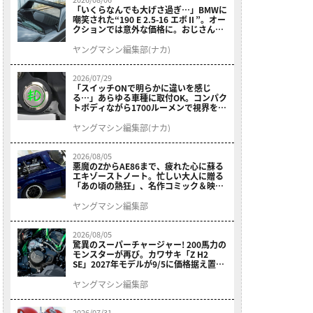
「いくらなんでも大げさ過ぎ…」BMWに
嘲笑された“190 E 2.5-16 エボⅡ”。オー
クションでは意外な価格に。おじさん達
が少年だった頃の憧れのクルマを深堀り
ヤングマシン編集部(ナカ)
2026/07/29
「スイッチONで明らかに違いを感じ
る…」あらゆる車種に取付OK。コンパク
トボディながら1700ルーメンで視界を確
保する［デイトナ・LEDフォグランプユ
ニット プレシャスレイ スモール］
ヤングマシン編集部(ナカ)
2026/08/05
悪魔のZからAE86まで、疲れた心に蘇る
エキゾーストノート。忙しい大人に贈る
「あの頃の熱狂」、名作コミック＆映画
の愛機たちが東京駅地下に期間限定で集
結！
ヤングマシン編集部
2026/08/05
驚異のスーパーチャージャー! 200馬力の
モンスターが再び。カワサキ「Z H2
SE」2027年モデルが9/5に価格据え置き
で発売
ヤングマシン編集部
2026/07/31