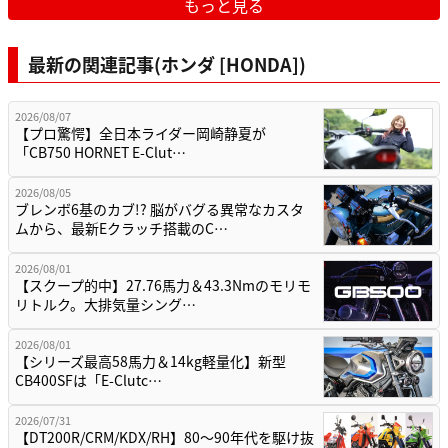
もっと見る
最新の関連記事(ホンダ [HONDA])
2026/08/07
【プロ驚愕】全日本ライダー岡崎静夏が
「CB750 HORNET E-Clut…
2026/08/05
ブレンボ6基のカブ!? 脳がバグる異常なカスタ
ムから、最新Eクラッチ搭載のC…
2026/08/01
【スクープ的中】27.76馬力＆43.3Nmのモリモ
リトルク。大排気量シング…
2026/08/01
【シリーズ最高58馬力＆14kg軽量化】新型
CB400SFは「E-Clutc…
2026/07/31
【DT200R/CRM/KDX/RH】80〜90年代を駆け抜