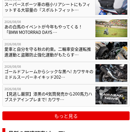
スーパースポーツ車の極小リアシートにもフィ
ットする大容量の『スポルトフィット…
2026/08/08
あの白馬のイベントが今年もやってくる！
「BMW MOTORRAD DAYS …
2026/08/08
愛車と自分を守る秋の約束。二輪車安全運転推
進運動と盗難防止強化運動がもたらす…
2026/08/08
ゴールドフレームからシックな黒へ! カワサキの
ミドルスーパーネイキッド202…
2026/08/08
【見逃し厳禁】漆黒の4気筒発売から200馬力ハ
ブステアインプレまで! カワサ…
もっと見る