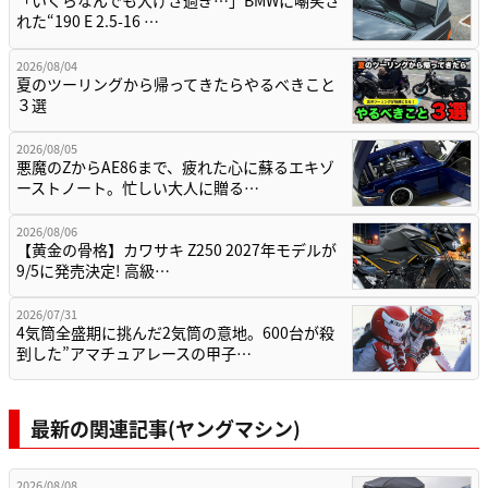
「いくらなんでも大げさ過ぎ…」BMWに嘲笑さ
れた“190 E 2.5-16 …
2026/08/04
夏のツーリングから帰ってきたらやるべきこと
３選
2026/08/05
悪魔のZからAE86まで、疲れた心に蘇るエキゾ
ーストノート。忙しい大人に贈る…
2026/08/06
【黄金の骨格】カワサキ Z250 2027年モデルが
9/5に発売決定! 高級…
2026/07/31
4気筒全盛期に挑んだ2気筒の意地。600台が殺
到した”アマチュアレースの甲子…
最新の関連記事(ヤングマシン)
2026/08/08