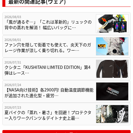
最新の関連記事(ウェア)
2026/08/03
「風が通るぞ…」「これは革新的」リュックの
背中の蒸れを解消！ 幅広いバッグに…
2026/08/01
ファン穴を隠して街着でも使えて、炎天下のガ
レージ作業が涼しく乗り切れる。ワー…
2026/07/31
クシタニ「KUSHITANI LIMITED EDITION」第4
弾はレース…
2026/07/24
【NASA向け技術】各2900円! 自動温度調節機能
が追加された進化型・疲労…
2026/07/23
夏バイクの「蒸れ・暑さ」を回避！プロテクタ
ー入りワークパンツ＆デイトナ史上最…