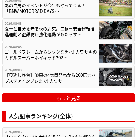
2026/08/08
あの白馬のイベントが今年もやってくる！
「BMW MOTORRAD DAYS …
2026/08/08
愛車と自分を守る秋の約束。二輪車安全運転推
進運動と盗難防止強化運動がもたらす…
2026/08/08
ゴールドフレームからシックな黒へ! カワサキの
ミドルスーパーネイキッド202…
2026/08/08
【見逃し厳禁】漆黒の4気筒発売から200馬力ハ
ブステアインプレまで! カワサ…
もっと見る
人気記事ランキング(全体)
2026/08/06