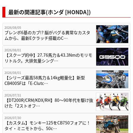
最新の関連記事(ホンダ [HONDA])
2026/08/05
ブレンボ6基のカブ!? 脳がバグる異常なカスタ
ムから、最新Eクラッチ搭載のC…
2026/08/01
【スクープ的中】27.76馬力＆43.3Nmのモリモ
リトルク。大排気量シング…
2026/08/01
【シリーズ最高58馬力＆14kg軽量化】新型
CB400SFは「E-Clutc…
2026/07/31
【DT200R/CRM/KDX/RH】80〜90年代を駆け抜
けた「2ストオフ…
2026/07/30
【カスタム】モンキー125をCB750フォアに！
タイ・ミニモトから、50c…