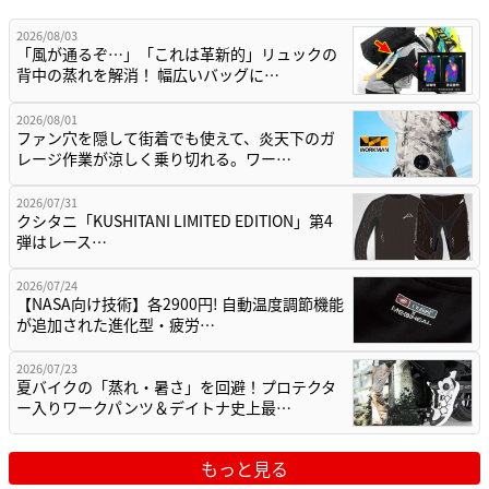
2026/08/03
「風が通るぞ…」「これは革新的」リュックの
背中の蒸れを解消！ 幅広いバッグに…
2026/08/01
ファン穴を隠して街着でも使えて、炎天下のガ
レージ作業が涼しく乗り切れる。ワー…
2026/07/31
クシタニ「KUSHITANI LIMITED EDITION」第4
弾はレース…
2026/07/24
【NASA向け技術】各2900円! 自動温度調節機能
が追加された進化型・疲労…
2026/07/23
夏バイクの「蒸れ・暑さ」を回避！プロテクタ
ー入りワークパンツ＆デイトナ史上最…
もっと見る