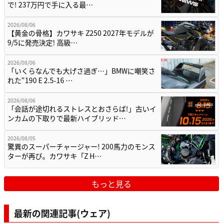
で! 237万円で手に入る最…
2026/08/06
【黄金の骨格】カワサキ Z250 2027年モデルが
9/5に発売決定! 高級…
2026/08/06
「いくらなんでも大げさ過ぎ…」BMWに嘲笑さ
れた“190 E 2.5-16 …
2026/08/06
「会話が途切れるストレスとおさらば!」古いイ
ンカムの下取りで最新ハイブリッド…
2026/08/05
驚異のスーパーチャージャー! 200馬力のモンス
ターが再び。カワサキ「Z H…
もっと見る
最新の関連記事(ウェア)