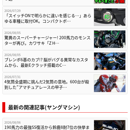
2026/07/29
「スイッチONで明らかに違いを感じる…」あら
ゆる車種に取付OK。コンパクトボ…
2026/08/05
驚異のスーパーチャージャー! 200馬力のモンス
ターが再び。カワサキ「Z H…
2026/08/05
ブレンボ6基のカブ!? 脳がバグる異常なカスタ
ムから、最新Eクラッチ搭載のC…
2026/07/31
4気筒全盛期に挑んだ2気筒の意地。600台が殺
到した”アマチュアレースの甲子…
最新の関連記事(ヤングマシン)
2026/08/06
190馬力の最強SS復活から鈴鹿8耐7位の快挙ま