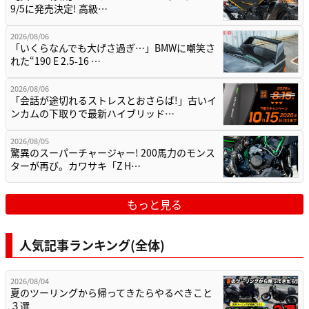
9/5に発売決定! 高級…
2026/08/06
「いくらなんでも大げさ過ぎ…」BMWに嘲笑さ
れた“190 E 2.5-16 …
2026/08/06
「会話が途切れるストレスとおさらば!」古いイ
ンカムの下取りで最新ハイブリッド…
2026/08/05
驚異のスーパーチャージャー! 200馬力のモンス
ターが再び。カワサキ「Z H…
もっと見る
人気記事ランキング(全体)
2026/08/04
夏のツーリングから帰ってきたらやるべきこと
３選