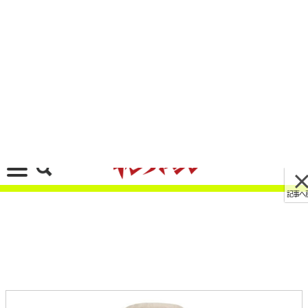
記事へ戻る
[画像 No.2/17]「ホンダ×ニューエラ＆スターオ
ーバーオール新作登場！バイク乗り注目、街乗り
でも映えるコラボアパレル
2026/04/01