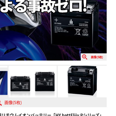
画像(5枚)
画像(5枚)
ムイオンバッテリー「HY battEliiy Pシリーズ」