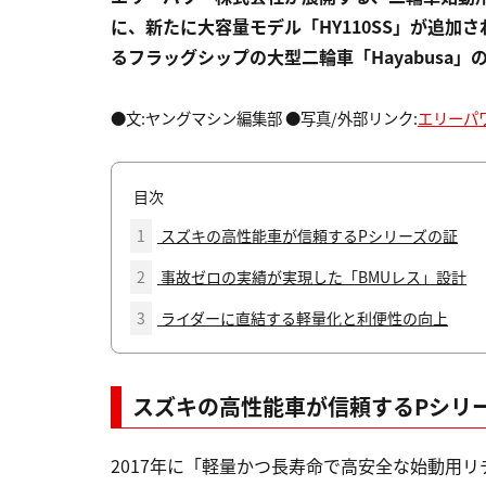
に、新たに大容量モデル「HY110SS」が追加さ
るフラッグシップの大型二輪車「Hayabusa
●文:ヤングマシン編集部 ●写真/外部リンク:
エリーパ
目次
1
スズキの高性能車が信頼するPシリーズの証
2
事故ゼロの実績が実現した「BMUレス」設計
3
ライダーに直結する軽量化と利便性の向上
スズキの高性能車が信頼するPシリ
2017年に「軽量かつ長寿命で高安全な始動用