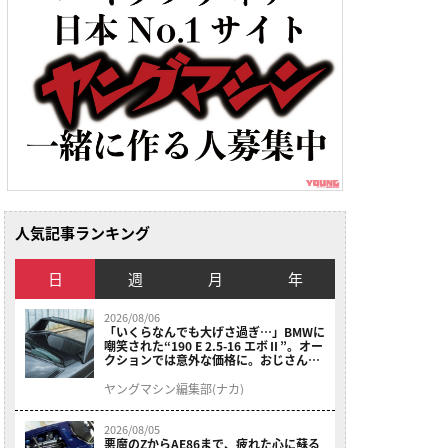
人気記事ランキング
日
週
月
年
2026/08/06
「いくらなんでも大げさ過ぎ…」BMWに
嘲笑された“190 E 2.5-16 エボⅡ”。オー
クションでは意外な価格に。おじさん達
が少年だった頃の憧れのクルマを深堀り
ヤングマシン編集部(ナカ)
2026/08/05
悪魔のZからAE86まで、疲れた心に蘇る