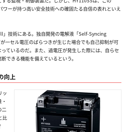
する監視・制御装置だ。しかし、HY110SSは、この
ーパワーが持つ高い安全技術への確固たる自信の表れといえ
l」技術にある。独自開発の電解液「Self-Syncing
することで、万が一セル電圧のばらつきが生じた場合でも自己抑制が可
なっているのだ。また、過電圧が発生した際には、自らセ
遮断できる機能を備えているという。
の向上
リッ
量・
の二
と比
で