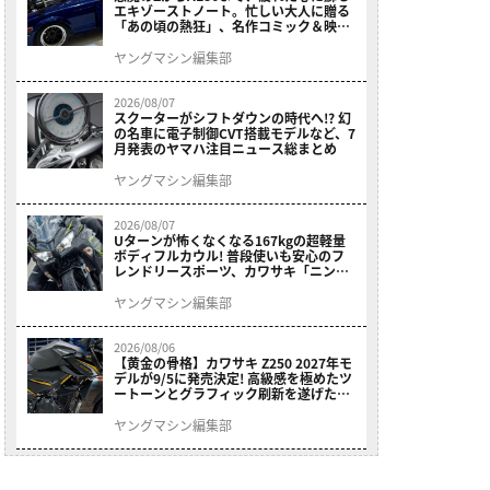
エキゾーストノート。忙しい大人に贈る
「あの頃の熱狂」、名作コミック＆映画
の愛機たちが東京駅地下に期間限定で集
結！
ヤングマシン編集部
2026/08/07
スクーターがシフトダウンの時代へ!? 幻
の名車に電子制御CVT搭載モデルなど、7
月発表のヤマハ注目ニュース総まとめ
ヤングマシン編集部
2026/08/07
Uターンが怖くなくなる167kgの超軽量
ボディフルカウル! 普段使いも安心のフ
レンドリースポーツ、カワサキ「ニンジ
ャ400」2027モデルが価格据え置きで
9/5発売
ヤングマシン編集部
2026/08/06
【黄金の骨格】カワサキ Z250 2027年モ
デルが9/5に発売決定! 高級感を極めたツ
ートーンとグラフィック刷新を遂げた本
格250ccスポーツだ
ヤングマシン編集部