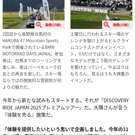
画像(15枚)
画像(15枚)
2回目から長野県白馬村の
土曜日に行われるスキー場のゲ
HAKUBA 47 Mountain Sports
レンデを駆け上がるヒルクライ
Parkで開催されているBMW
ムコンテストがメインイベン
MOTORRAD DAYS JAPAN。参加
ト。GSだけではなく、さまざま
者は、白馬までのツーリングを
なモデルが急こう配のゲレンデ
楽しみ、夜はバーベキューで旧
を駆け上っていく。やるほうは
友との再会を楽しむ。スキー場
もちろん、見るほうも大興奮の
ならではの開放的な雰囲気が何
イベントだ。
よりの魅力だ。
今年から新たな試みもスタートする。それが『DISCOVERY
RIDE JAPAN 2025プレミアムツアー』だ。大隅さんが言う
『体験を売る』施策だ。
「体験を提供したいという思いで企画しました。今年の11