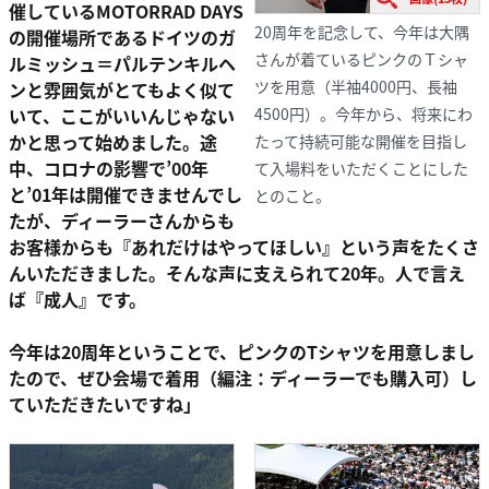
催しているMOTORRAD DAYS
20周年を記念して、今年は大隅
の開催場所であるドイツのガ
さんが着ているピンクのＴシャ
ルミッシュ＝パルテンキルヘ
ツを用意（半袖4000円、長袖
ンと雰囲気がとてもよく似て
いて、ここがいいんじゃない
4500円）。今年から、将来にわ
かと思って始めました。途
たって持続可能な開催を目指し
中、コロナの影響で’00年
て入場料をいただくことにした
と’01年は開催できませんでし
とのこと。
たが、ディーラーさんからも
お客様からも『あれだけはやってほしい』という声をたくさ
んいただきました。そんな声に支えられて20年。人で言え
ば『成人』です。
今年は20周年ということで、ピンクのTシャツを用意しまし
たので、ぜひ会場で着用（編注：ディーラーでも購入可）し
ていただきたいですね」