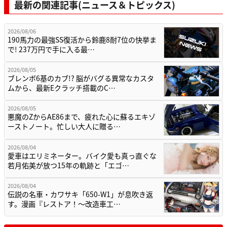
最新の関連記事(ニュース＆トピックス)
2026/08/06
190馬力の最強SS復活から鈴鹿8耐7位の快挙ま
で! 237万円で手に入る最…
2026/08/05
ブレンボ6基のカブ!? 脳がバグる異常なカスタ
ムから、最新Eクラッチ搭載のC…
2026/08/05
悪魔のZからAE86まで、疲れた心に蘇るエキゾ
ーストノート。忙しい大人に贈る…
2026/08/04
愛車はエリミネーター。バイク愛も真っ直ぐな
若月佑美が放つ15年の軌跡と「エゴ…
2026/08/04
伝説の名車・カワサキ「650-W1」が息吹き返
す。漫画『レストア！～改造車工…