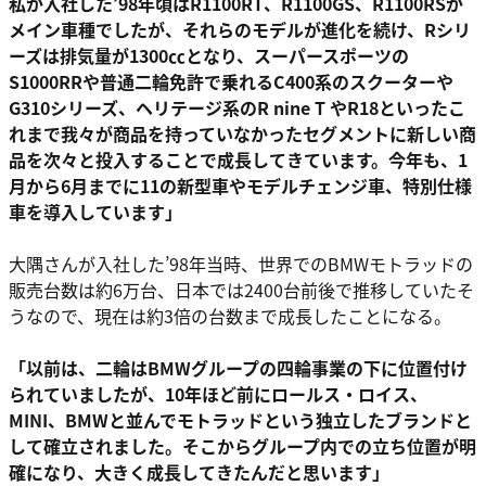
私が入社した’98年頃はR1100RT、R1100GS、R1100RSが
メイン車種でしたが、それらのモデルが進化を続け、Rシリ
ーズは排気量が1300㏄となり、スーパースポーツの
S1000RRや普通二輪免許で乗れるC400系のスクーターや
G310シリーズ、ヘリテージ系のR nine T やR18といったこ
れまで我々が商品を持っていなかったセグメントに新しい商
品を次々と投入することで成長してきています。今年も、1
月から6月までに11の新型車やモデルチェンジ車、特別仕様
車を導入しています」
大隅さんが入社した’98年当時、世界でのBMWモトラッドの
販売台数は約6万台、日本では2400台前後で推移していたそ
うなので、現在は約3倍の台数まで成長したことになる。
「以前は、二輪はBMWグループの四輪事業の下に位置付け
られていましたが、10年ほど前にロールス・ロイス、
MINI、BMWと並んでモトラッドという独立したブランドと
して確立されました。そこからグループ内での立ち位置が明
確になり、大きく成長してきたんだと思います」