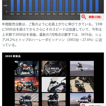
画像(15枚)
年間販売台数は、ご覧のように右肩上がりに伸びてきている。’19年
に5000台を超えてからさらにそのスピードは加速していて、今年は
上半期で3000台を突破。最新の7月時点の数字では、3476台、シェ
ア24.2％とトップのハーレーダビッドソン（3953台・27.6%）に迫
っている。