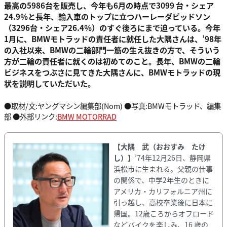
最高の5986台を販売し、今年も6月の時点で3099 台・シェア
24.9％と長年、輸入車のトップに立つハーレーダビッドソン
（3296台・シェア26.4％）のすぐ後ろにまで迫っている。今年
1月に、BMWモトラッドの責任者に就任した大隅さんは、’98年
の入社以来、BMWの二輪部門一筋の生え抜きの方で、そういう
方が二輪の責任者に就くのは初めてのこと。長年、BMWの二輪
ビジネスをつぶさに見てきた大隅さんに、BMWモトラッドの現
状を説明していただいた。
●取材/文:ヤングマシン編集部(Nom) ●写真:BMWモトラッド、編集
部 ●外部リンク:
BMW MOTORRAD
【大隅 武（おおすみ たけ
し）】
’74年12月26日、静岡県
浜松市に生まれる。父親の仕事
の関係で、中学2年生のときに
アメリカ・カリフォルニア州に
引っ越し、高校卒業後に日本に
帰国。12歳ころからオフロード
などバイクを楽しみ、16 歳の