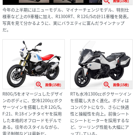
画像(15枚)
今年の上半期にはニューモデル、マイナーチェンジモデル、特別仕
様車など上の9車種に加え、R1300RT、R 12G/Sの計11車種を発表。
写真を見て分かるように、実にバラエティに富んだラインナップ
だ。
画像(15枚)
画像(15枚)
RTも水冷1300㏄ボクサーツイン
R80G/Sをオマージュしたデザイ
を搭載し大きく進化。ボディは
ンのボディに、空冷1200㏄ボク
コンパクトになり、さらに快適
サーツインを搭載したR 12G/S。
性と操縦性を向上。前後シート
F:21、R:18インチタイヤを採用
にシートヒーターを採用するな
した本格的オフロードモデルで
ど、ツーリング性能も大幅にア
ある。往年のスタイルながら、
ップしている。
電子制御などは最新だ。