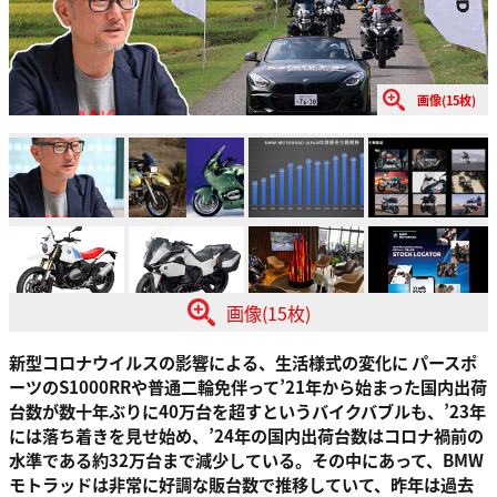
画像(15枚)
画像(15枚)
新型コロナウイルスの影響による、生活様式の変化に パースポ
ーツのS1000RRや普通二輪免伴って’21年から始まった国内出荷
台数が数十年ぶりに40万台を超すというバイクバブルも、’23年
には落ち着きを見せ始め、’24年の国内出荷台数はコロナ禍前の
水準である約32万台まで減少している。その中にあって、BMW
モトラッドは非常に好調な販台数で推移していて、昨年は過去