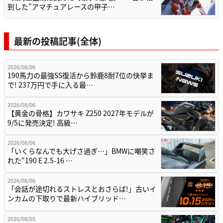
到した”アマチュアレースの甲子…
最新の投稿記事(全体)
2026/08/06
190馬力の最強SS復活から鈴鹿8耐7位の快挙ま
で! 237万円で手に入る最…
2026/08/06
【黄金の骨格】カワサキ Z250 2027年モデルが
9/5に発売決定! 高級…
2026/08/06
「いくらなんでも大げさ過ぎ…」BMWに嘲笑さ
れた“190 E 2.5-16 …
2026/08/06
「会話が途切れるストレスとおさらば!」古いイ
ンカムの下取りで最新ハイブリッド…
2026/08/05