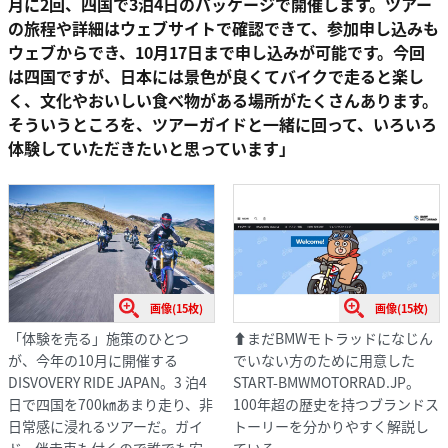
月に2回、四国で3泊4日のパッケージで開催します。ツアー
の旅程や詳細はウェブサイトで確認できて、参加申し込みも
ウェブからでき、10月17日まで申し込みが可能です。今回
は四国ですが、日本には景色が良くてバイクで走ると楽し
く、文化やおいしい食べ物がある場所がたくさんあります。
そういうところを、ツアーガイドと一緒に回って、いろいろ
体験していただきたいと思っています」
画像(15枚)
画像(15枚)
「体験を売る」施策のひとつ
⬆まだBMWモトラッドになじん
が、今年の10月に開催する
でいない方のために用意した
DISVOVERY RIDE JAPAN。3 泊4
START-BMWMOTORRAD.JP。
日で四国を700㎞あまり走り、非
100年超の歴史を持つブランドス
日常感に浸れるツアーだ。ガイ
トーリーを分かりやすく解説し
ド、伴走車も付くので誰でも安
ている。