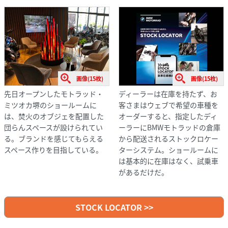
画像(15枚)
画像(15枚)
先日オープンしたモトラッド・
ディーラーは在庫を持たず、お
ミツオカ堺のショールームに
客さまはウェブで希望の車種を
は、焚火のオブジェを配置した
オーダーすると、指定したディ
団らんスペースが設けられてい
ーラーにBMWモトラッドの倉庫
る。ブランドを感じてもらえる
から配送されるストックロケー
スペース作りを目指している。
ターシステム。ショールームに
は基本的に在庫はなく、試乗車
があるだけだ。
STOCK LOCATOR >>