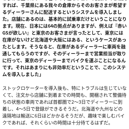
すれば、千葉県にある我々の倉庫からそのお客さまが希望す
るディーラーさんに配送するというシステムを導入しまし
た。店舗にあるのは、基本的に試乗車だけということになり
ます。現在、日本には64の拠点がありますが、例えば『赤い
GSが欲しい』と東京のお客さまが言ったとして、東京には
在庫がないけど北海道や大阪にはある、というケースがあっ
たとします。そうなると、在庫があるディーラーに車両を融
通してもらうのですが、そのディーラーまで営業担当が取り
に行って、東京のディーラーまでバイクを運ぶことになるん
です。それはあまりにも非効率だということで、このシステ
ムを導入しました」
ストックロケーターを導入後も、特にトラブルは生じていな
くて、注文から店舗に到着までの時間も、開梱されて整備待
ちの状態の車両であれば首都圏で2～3日でディーラーに到
着し、4～5日で登録ができるそうだ。北海道や九州などの
遠隔地は輸送に6日ほどかかるそうだが、趣味で楽しむバイ
クであれば、それくらいの時間は十分待てるはずだ。