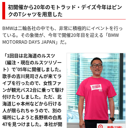
初開催から20年のモトラッド・デイズ今年はピン
クのTシャツを用意した
BMWは二輪各社の中でも、非常に積極的にイベントを行っ
ている。その象徴が、今年で開催20年目を迎える「BMW
MOTORRAD DAYS JAPAN」だ。
「1回目は北海道のルスツ
（編注・現在のルスツリゾー
ト）で’05年に開催しました。
歌手の吉川晃司さんが来てラ
イブを行ったので、女性ファ
ンが観光バス2台に乗って駆け
付けたりしました。ただ、北
海道じゃ本州などから行ける
人が限られちゃうので、別の
場所にしようと長野県の白馬
47を見つけました。本社が開
画像(15枚)