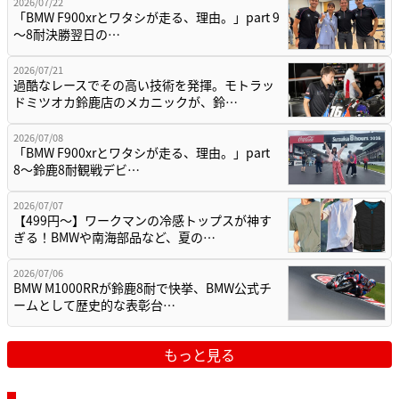
2026/07/22
「BMW F900xrとワタシが走る、理由。」part 9
〜8耐決勝翌日の…
2026/07/21
過酷なレースでその高い技術を発揮。モトラッ
ドミツオカ鈴鹿店のメカニックが、鈴…
2026/07/08
「BMW F900xrとワタシが走る、理由。」part
8〜鈴鹿8耐観戦デビ…
2026/07/07
【499円〜】ワークマンの冷感トップスが神す
ぎる！BMWや南海部品など、夏の…
2026/07/06
BMW M1000RRが鈴鹿8耐で快挙、BMW公式チ
ームとして歴史的な表彰台…
もっと見る