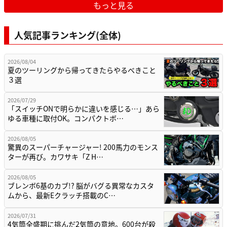
もっと見る
人気記事ランキング(全体)
2026/08/04
夏のツーリングから帰ってきたらやるべきこと
３選
2026/07/29
「スイッチONで明らかに違いを感じる…」あら
ゆる車種に取付OK。コンパクトボ…
2026/08/05
驚異のスーパーチャージャー! 200馬力のモンス
ターが再び。カワサキ「Z H…
2026/08/05
ブレンボ6基のカブ!? 脳がバグる異常なカスタ
ムから、最新Eクラッチ搭載のC…
2026/07/31
4気筒全盛期に挑んだ2気筒の意地。600台が殺