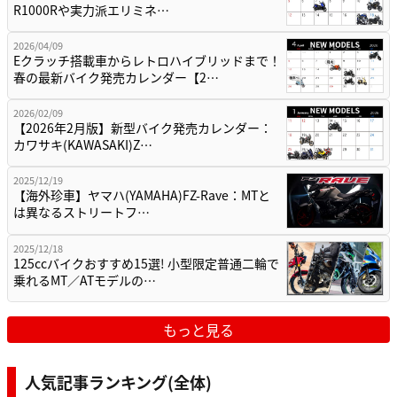
R1000Rや実力派エリミネ…
2026/04/09
Eクラッチ搭載車からレトロハイブリッドまで！
春の最新バイク発売カレンダー【2…
2026/02/09
【2026年2月版】新型バイク発売カレンダー：
カワサキ(KAWASAKI)Z…
2025/12/19
【海外珍車】ヤマハ(YAMAHA)FZ-Rave：MTと
は異なるストリートフ…
2025/12/18
125ccバイクおすすめ15選! 小型限定普通二輪で
乗れるMT／ATモデルの…
もっと見る
人気記事ランキング(全体)