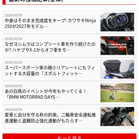
2026/08/09
中身はそのまま完成度をキープ! カワサキNinja
250が2027年モデル…
2026/08/09
なぜヨシムラはコンプリート車を作り続けたの
か? ハヤブサX-1からオフ車をモ…
2026/08/08
スーパースポーツ車の極小リアシートにもフィ
ットする大容量の『スポルトフィット…
2026/08/08
あの白馬のイベントが今年もやってくる！
「BMW MOTORRAD DAYS …
2026/08/08
愛車と自分を守る秋の約束。二輪車安全運転推
進運動と盗難防止強化運動がもたらす…
もっと見る