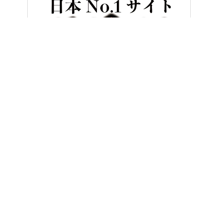
HOME
ニュース＆トピックス
【跨り可能】ヤマハ 秋の都市型ファインイベ
ヤングマシンとは？
ご利用案内
執筆／編集メンバー
プライバシーポリシー
運営会社
お問い合せ
Copyright ©
NAIGAI PUBLISHING CO.,LTD.
All rights reserved.