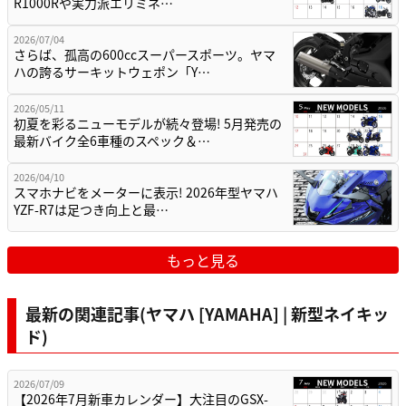
R1000Rや実力派エリミネ…
2026/07/04
さらば、孤高の600ccスーパースポーツ。ヤマ
ハの誇るサーキットウェポン「Y…
2026/05/11
初夏を彩るニューモデルが続々登場! 5月発売の
最新バイク全6車種のスペック＆…
2026/04/10
スマホナビをメーターに表示! 2026年型ヤマハ
YZF-R7は足つき向上と最…
もっと見る
最新の関連記事(ヤマハ [YAMAHA] | 新型ネイキッ
ド)
2026/07/09
【2026年7月新車カレンダー】大注目のGSX-