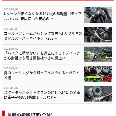
2026/08/07
Uターンが怖くなくなる167kgの超軽量ボディフ
ルカウル! 普段使いも安心の…
2026/08/08
ゴールドフレームからシックな黒へ! カワサキの
ミドルスーパーネイキッド202…
2026/08/07
「バイクに積めない」を過去にする！デイトナ
から肘掛け＆高さ調整枕つきの極上ハ…
2026/08/04
夏のツーリングから帰ってきたらやるべきこと
３選
2026/08/07
スクーターがシフトダウンの時代へ!? 幻の名車
に電子制御CVT搭載モデルなど…
最新の投稿記事(全体)