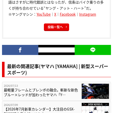
語はさすがに時代錯誤とはなったが、信条はバイク乗りの多
くが持ち合わせている“ヤング・アット・ハート”だ。
※ヤングマシン：
YouTube
｜
X
｜
Facebook
｜
Instagram
投稿一覧へ
最新の関連記事(ヤマハ [YAMAHA] | 新型スーパー
スポーツ)
2026/07/13
最軽量フレームとブレンボの融合。斬新な新色
ブルー×レッドが加わったヤマハ「Y…
2026/07/09
【2026年7月新車カレンダー】大注目のGSX-