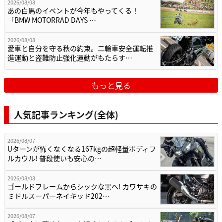
2026/08/08
あの白馬のイベントが今年もやってくる！
「BMW MOTORRAD DAYS …
2026/08/08
愛車と自分を守る秋の約束。二輪車安全運転推
進運動と盗難防止強化運動がもたらす…
もっと見る
人気記事ランキング(全体)
2026/08/07
Uターンが怖くなくなる167kgの超軽量ボディフ
ルカウル! 普段使いも安心の…
2026/08/08
ゴールドフレームからシックな黒へ! カワサキの
ミドルスーパーネイキッド202…
2026/08/07