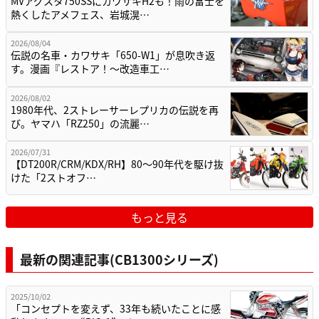
MVアグスタ750SSにカワサキH2も！雨の富士を
熱くしたアメフェス、岩城滉…
2026/08/04
伝説の名車・カワサキ「650-W1」が息吹き返
す。漫画『レストア！～改造車工…
2026/08/02
1980年代、2ストレーサーレプリカの伝説を再
び。ヤマハ「RZ250」の流麗…
2026/07/31
【DT200R/CRM/KDX/RH】80〜90年代を駆け抜
けた「2ストオフ…
もっと見る
最新の関連記事(CB1300シリーズ)
2025/10/02
「コンセプトを変えず、33年も続いたことに感