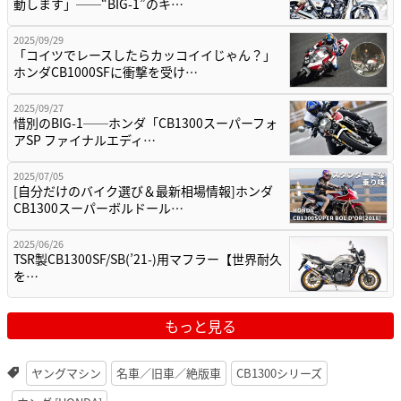
動します」──“BIG-1”のキ…
2025/09/29
「コイツでレースしたらカッコイイじゃん？」
ホンダCB1000SFに衝撃を受け…
2025/09/27
惜別のBIG-1──ホンダ「CB1300スーパーフォ
アSP ファイナルエディ…
2025/07/05
[自分だけのバイク選び＆最新相場情報]ホンダ
CB1300スーパーボルドール…
2025/06/26
TSR製CB1300SF/SB(’21-)用マフラー【世界耐久
を…
もっと見る
ヤングマシン
名車／旧車／絶版車
CB1300シリーズ