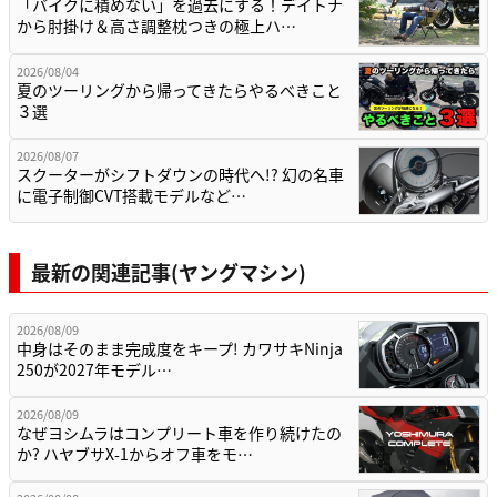
「バイクに積めない」を過去にする！デイトナ
から肘掛け＆高さ調整枕つきの極上ハ…
2026/08/04
夏のツーリングから帰ってきたらやるべきこと
３選
2026/08/07
スクーターがシフトダウンの時代へ!? 幻の名車
に電子制御CVT搭載モデルなど…
最新の関連記事(ヤングマシン)
2026/08/09
中身はそのまま完成度をキープ! カワサキNinja
250が2027年モデル…
2026/08/09
なぜヨシムラはコンプリート車を作り続けたの
か? ハヤブサX-1からオフ車をモ…