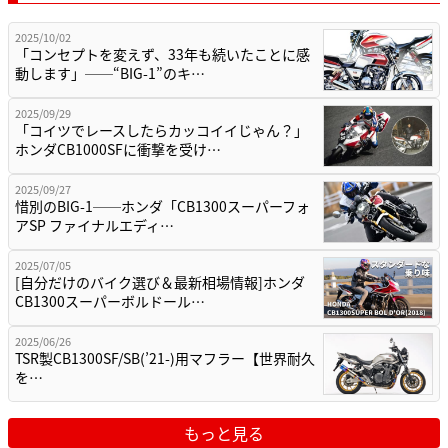
2025/10/02
「コンセプトを変えず、33年も続いたことに感
動します」──“BIG-1”のキ…
2025/09/29
「コイツでレースしたらカッコイイじゃん？」
ホンダCB1000SFに衝撃を受け…
2025/09/27
惜別のBIG-1──ホンダ「CB1300スーパーフォ
アSP ファイナルエディ…
2025/07/05
[自分だけのバイク選び＆最新相場情報]ホンダ
CB1300スーパーボルドール…
2025/06/26
TSR製CB1300SF/SB(’21-)用マフラー【世界耐久
を…
もっと見る