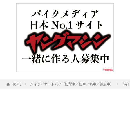
HOME
バイク／オートバイ［旧型車／旧車／名車／絶版車］
”赤
ヤングマシンとは？
ご利用案内
執筆／編集メンバー
プライバシーポリシー
運営会社
お問い合せ