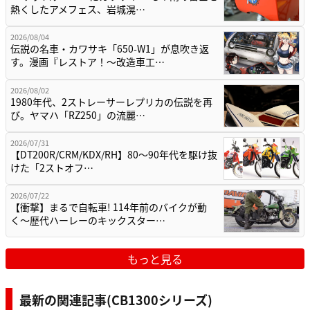
熱くしたアメフェス、岩城滉…
2026/08/04
伝説の名車・カワサキ「650-W1」が息吹き返
す。漫画『レストア！～改造車工…
2026/08/02
1980年代、2ストレーサーレプリカの伝説を再
び。ヤマハ「RZ250」の流麗…
2026/07/31
【DT200R/CRM/KDX/RH】80〜90年代を駆け抜
けた「2ストオフ…
2026/07/22
【衝撃】まるで自転車! 114年前のバイクが動
く〜歴代ハーレーのキックスター…
もっと見る
最新の関連記事(CB1300シリーズ)