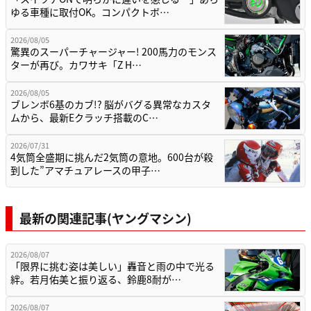
ゆる車種に取付OK。コンパクトボ…
2026/08/05
驚異のスーパーチャージャー! 200馬力のモンス
ターが再び。カワサキ「Z H…
2026/08/05
ブレンボ6基のカブ!? 脳がバグる異常なカスタ
ムから、最新Eクラッチ搭載のC…
2026/07/31
4気筒全盛期に挑んだ2気筒の意地。600台が殺
到した”アマチュアレースの甲子…
最新の関連記事(ヤングマシン)
2026/08/07
「限界に挑む姿は美しい」轟音と雨の中で光る
絆。若月佑美と振り返る、鈴鹿8耐が…
2026/08/07