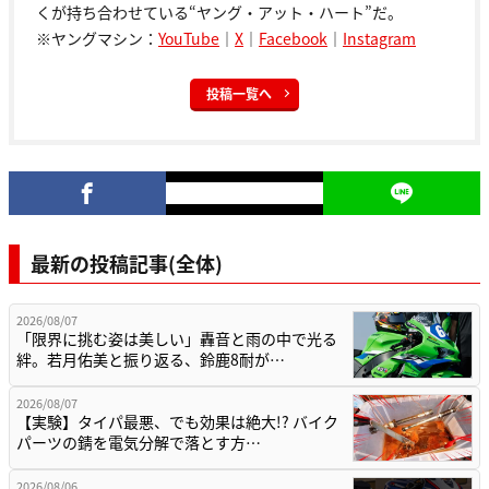
くが持ち合わせている“ヤング・アット・ハート”だ。
※ヤングマシン：
YouTube
｜
X
｜
Facebook
｜
Instagram
投稿一覧へ
最新の投稿記事(全体)
2026/08/07
「限界に挑む姿は美しい」轟音と雨の中で光る
絆。若月佑美と振り返る、鈴鹿8耐が…
2026/08/07
【実験】タイパ最悪、でも効果は絶大!? バイク
パーツの錆を電気分解で落とす方…
2026/08/06