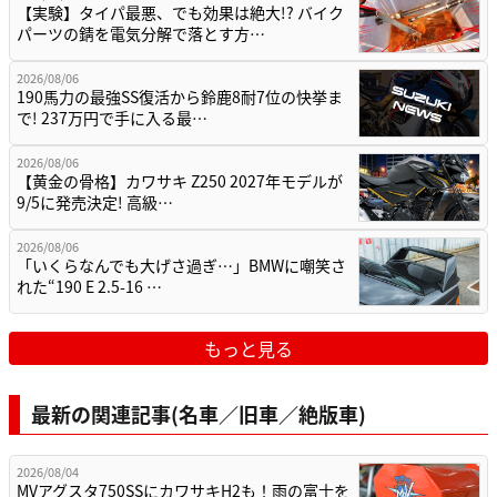
【実験】タイパ最悪、でも効果は絶大!? バイク
パーツの錆を電気分解で落とす方…
2026/08/06
190馬力の最強SS復活から鈴鹿8耐7位の快挙ま
で! 237万円で手に入る最…
2026/08/06
【黄金の骨格】カワサキ Z250 2027年モデルが
9/5に発売決定! 高級…
2026/08/06
「いくらなんでも大げさ過ぎ…」BMWに嘲笑さ
れた“190 E 2.5-16 …
もっと見る
最新の関連記事(名車／旧車／絶版車)
2026/08/04
MVアグスタ750SSにカワサキH2も！雨の富士を