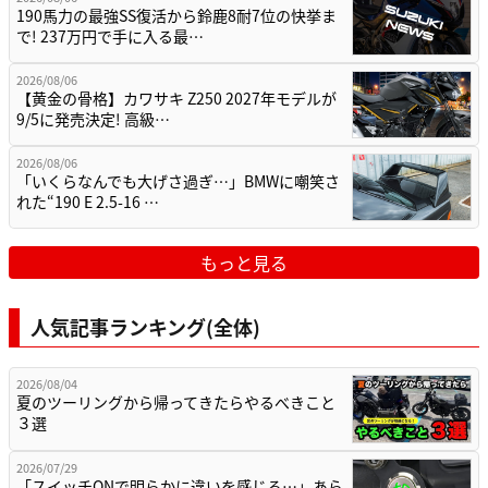
190馬力の最強SS復活から鈴鹿8耐7位の快挙ま
で! 237万円で手に入る最…
2026/08/06
【黄金の骨格】カワサキ Z250 2027年モデルが
9/5に発売決定! 高級…
2026/08/06
「いくらなんでも大げさ過ぎ…」BMWに嘲笑さ
れた“190 E 2.5-16 …
もっと見る
人気記事ランキング(全体)
2026/08/04
夏のツーリングから帰ってきたらやるべきこと
３選
2026/07/29
「スイッチONで明らかに違いを感じる…」あら