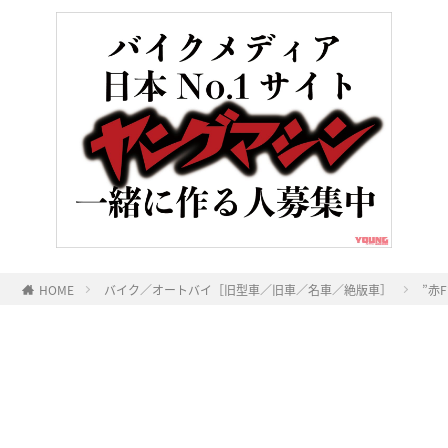
HOME
バイク／オートバイ［旧型車／旧車／名車／絶版車］
”赤
ヤングマシンとは？
ご利用案内
執筆／編集メンバー
プライバシーポリシー
運営会社
お問い合せ