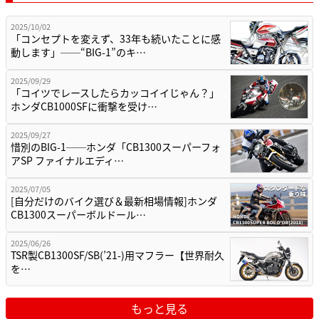
2025/10/02
「コンセプトを変えず、33年も続いたことに感
動します」──“BIG-1”のキ…
2025/09/29
「コイツでレースしたらカッコイイじゃん？」
ホンダCB1000SFに衝撃を受け…
2025/09/27
惜別のBIG-1──ホンダ「CB1300スーパーフォ
アSP ファイナルエディ…
2025/07/05
[自分だけのバイク選び＆最新相場情報]ホンダ
CB1300スーパーボルドール…
2025/06/26
TSR製CB1300SF/SB(’21-)用マフラー【世界耐久
を…
もっと見る