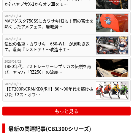
か? ハヤブサX-1からオフ車をモ…
2026/08/04
MVアグスタ750SSにカワサキH2も！雨の富士を
熱くしたアメフェス、岩城滉…
2026/08/04
伝説の名車・カワサキ「650-W1」が息吹き返
す。漫画『レストア！～改造車工…
2026/08/02
1980年代、2ストレーサーレプリカの伝説を再
び。ヤマハ「RZ250」の流麗…
2026/07/31
【DT200R/CRM/KDX/RH】80〜90年代を駆け抜
けた「2ストオフ…
もっと見る
最新の関連記事(CB1300シリーズ)