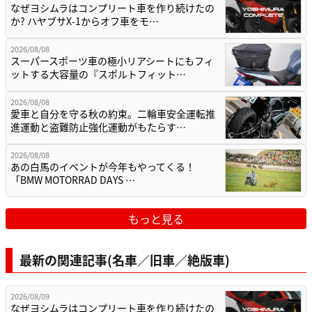
なぜヨシムラはコンプリート車を作り続けたの
か? ハヤブサX-1からオフ車をモ…
2026/08/08
スーパースポーツ車の極小リアシートにもフィ
ットする大容量の『スポルトフィット…
2026/08/08
愛車と自分を守る秋の約束。二輪車安全運転推
進運動と盗難防止強化運動がもたらす…
2026/08/08
あの白馬のイベントが今年もやってくる！
「BMW MOTORRAD DAYS …
もっと見る
最新の関連記事(名車／旧車／絶版車)
2026/08/09
なぜヨシムラはコンプリート車を作り続けたの