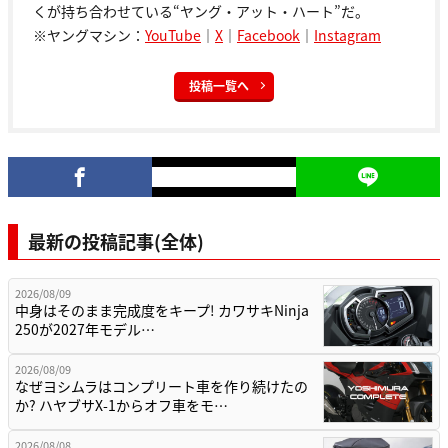
くが持ち合わせている“ヤング・アット・ハート”だ。
※ヤングマシン：
YouTube
｜
X
｜
Facebook
｜
Instagram
投稿一覧へ
最新の投稿記事(全体)
2026/08/09
中身はそのまま完成度をキープ! カワサキNinja
250が2027年モデル…
2026/08/09
なぜヨシムラはコンプリート車を作り続けたの
か? ハヤブサX-1からオフ車をモ…
2026/08/08