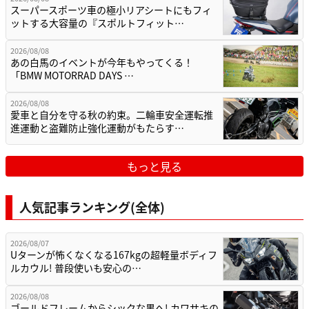
スーパースポーツ車の極小リアシートにもフィ
ットする大容量の『スポルトフィット…
2026/08/08
あの白馬のイベントが今年もやってくる！
「BMW MOTORRAD DAYS …
2026/08/08
愛車と自分を守る秋の約束。二輪車安全運転推
進運動と盗難防止強化運動がもたらす…
もっと見る
人気記事ランキング(全体)
2026/08/07
Uターンが怖くなくなる167kgの超軽量ボディフ
ルカウル! 普段使いも安心の…
2026/08/08
ゴールドフレームからシックな黒へ! カワサキの