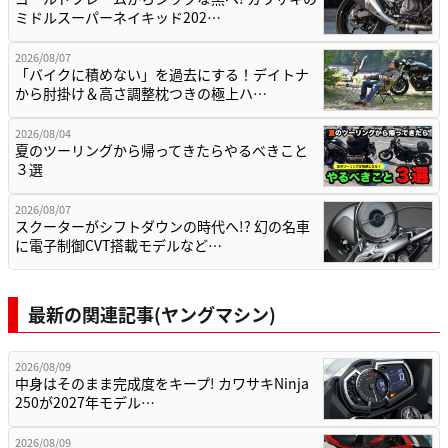
ミドルスーパーネイキッド202…
2026/08/07
「バイクに積めない」を過去にする！デイトナ
から肘掛け＆高さ調整枕つきの極上ハ…
2026/08/04
夏のツーリングから帰ってきたらやるべきこと
３選
2026/08/07
スクーターがシフトダウンの時代へ!? 幻の名車
に電子制御CVT搭載モデルなど…
最新の関連記事(ヤングマシン)
2026/08/09
中身はそのまま完成度をキープ! カワサキNinja
250が2027年モデル…
2026/08/09