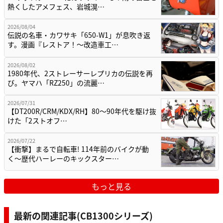
熱くしたアメフェス、岩城滉…
2026/08/04
伝説の名車・カワサキ「650-W1」が息吹き返
す。漫画『レストア！～改造車工…
2026/08/02
1980年代、2ストレーサーレプリカの伝説を再
び。ヤマハ「RZ250」の流麗…
2026/07/31
【DT200R/CRM/KDX/RH】80〜90年代を駆け抜
けた「2ストオフ…
2026/07/22
【衝撃】まるで自転車! 114年前のバイクが動
く〜歴代ハーレーのキックスター…
もっと見る
最新の関連記事(CB1300シリーズ)