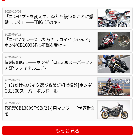
2025/10/02
「コンセプトを変えず、33年も続いたことに感
動します」──“BIG-1”のキ…
2025/09/29
「コイツでレースしたらカッコイイじゃん？」
ホンダCB1000SFに衝撃を受け…
2025/09/27
惜別のBIG-1──ホンダ「CB1300スーパーフォ
アSP ファイナルエディ…
2025/07/05
[自分だけのバイク選び＆最新相場情報]ホンダ
CB1300スーパーボルドール…
2025/06/26
TSR製CB1300SF/SB(’21-)用マフラー【世界耐久
を…
もっと見る