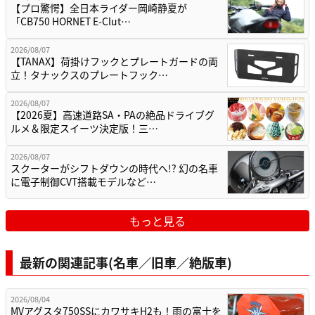
【プロ驚愕】全日本ライダー岡崎静夏が
「CB750 HORNET E-Clut…
2026/08/07
【TANAX】荷掛けフックとプレートガードの両
立！タナックスのプレートフック…
2026/08/07
【2026夏】高速道路SA・PAの絶品ドライブグ
ルメ＆限定スイーツ決定版！三…
2026/08/07
スクーターがシフトダウンの時代へ!? 幻の名車
に電子制御CVT搭載モデルなど…
もっと見る
最新の関連記事(名車／旧車／絶版車)
2026/08/04
MVアグスタ750SSにカワサキH2も！雨の富士を