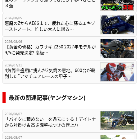
３選
2026/08/05
悪魔のZからAE86まで、疲れた心に蘇るエキゾ
ーストノート。忙しい大人に贈る…
2026/08/06
【黄金の骨格】カワサキ Z250 2027年モデルが
9/5に発売決定! 高級…
2026/07/31
4気筒全盛期に挑んだ2気筒の意地。600台が殺
到した”アマチュアレースの甲子…
最新の関連記事(ヤングマシン)
2026/08/07
「バイクに積めない」を過去にする！デイトナ
から肘掛け＆高さ調整枕つきの極上ハ…
2026/08/07