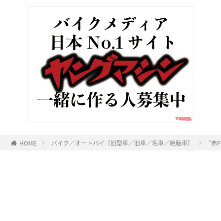
HOME
バイク／オートバイ［旧型車／旧車／名車／絶版車］
”赤
ヤングマシンとは？
ご利用案内
執筆／編集メンバー
プライバシーポリシー
運営会社
お問い合せ