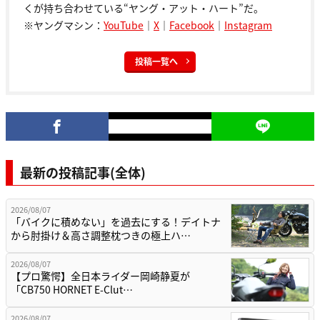
くが持ち合わせている“ヤング・アット・ハート”だ。
※ヤングマシン：
YouTube
｜
X
｜
Facebook
｜
Instagram
投稿一覧へ
最新の投稿記事(全体)
2026/08/07
「バイクに積めない」を過去にする！デイトナ
から肘掛け＆高さ調整枕つきの極上ハ…
2026/08/07
【プロ驚愕】全日本ライダー岡崎静夏が
「CB750 HORNET E-Clut…
2026/08/07