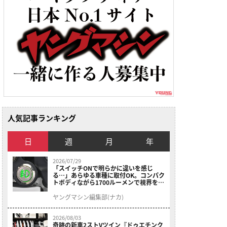
人気記事ランキング
日
週
月
年
2026/07/29
「スイッチONで明らかに違いを感じ
る…」あらゆる車種に取付OK。コンパク
トボディながら1700ルーメンで視界を確
保する［デイトナ・LEDフォグランプユ
ニット プレシャスレイ スモール］
ヤングマシン編集部(ナカ)
2026/08/03
奇跡の新車2ストVツイン『ドゥエチンク