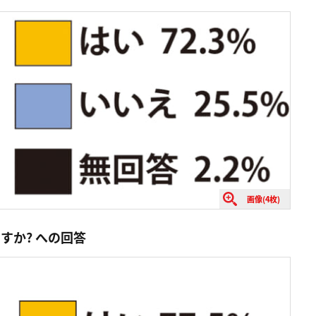
画像(4枚)
すか? への回答