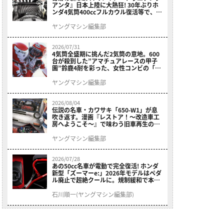
アンタ』日本上陸に大熱狂! 30年ぶりホ
ンダ4気筒400ccフルカウル復活等で、ロ
マン溢れる1ヶ月に【7月ホットなバイク
ニュース振り返り】
ヤングマシン編集部
2026/07/31
4気筒全盛期に挑んだ2気筒の意地。600
台が殺到した”アマチュアレースの甲子
園”鈴鹿4耐を彩った、女性コンビの「ス
ズキGSX400E」が特別展示開始
ヤングマシン編集部
2026/08/04
伝説の名車・カワサキ「650-W1」が息
吹き返す。漫画『レストア！～改造車工
房へようこそ～』で味わう旧車再生のロ
マン
ヤングマシン編集部
2026/07/28
あの50cc名車が電動で完全復活! ホンダ
新型「ズーマーe:」2026年モデルはペダ
ル廃止で超絶クールに。規制緩和で本来
の姿へ【海外】
石川順一(ヤングマシン編集部)