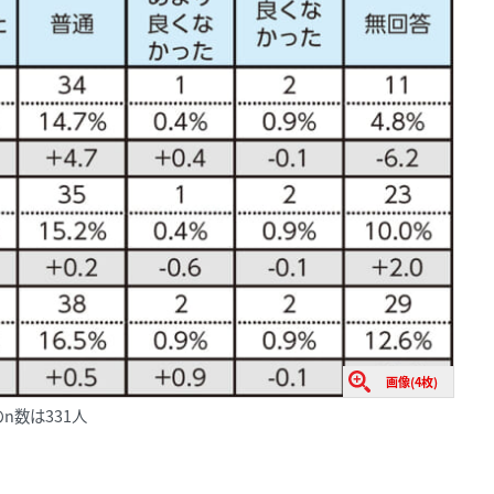
画像(4枚)
n数は331人