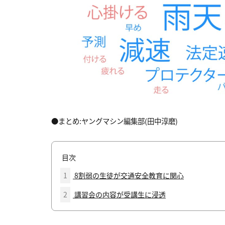
●まとめ:ヤングマシン編集部(田中淳磨)
目次
1
8割弱の生徒が交通安全教育に関心
2
講習会の内容が受講生に浸透