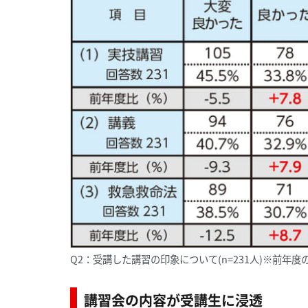
Q2：受講した講習の印象について(n=231人)※前年度の
講習会の内容が受講生に浸透