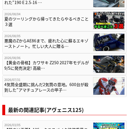
れた“190 E 2.5-16 …
2026/08/04
夏のツーリングから帰ってきたらやるべきこと
３選
2026/08/05
悪魔のZからAE86まで、疲れた心に蘇るエキゾ
ーストノート。忙しい大人に贈る…
2026/08/06
【黄金の骨格】カワサキ Z250 2027年モデルが
9/5に発売決定! 高級…
2026/07/31
4気筒全盛期に挑んだ2気筒の意地。600台が殺
到した”アマチュアレースの甲子…
最新の関連記事(アヴェニス125)
2026/03/05