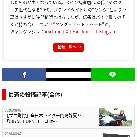
したものが主となっている。メイン読者層は50代とそのジュ
ニア世代となる20代。ブランドタイトルの“ヤング”という単
語はさすがに時代錯誤とはなったが、信条はバイク乗りの多
くが持ち合わせている“ヤング・アット・ハート”だ。
※ヤングマシン：
YouTube
｜
X
｜
Facebook
｜
Instagram
投稿一覧へ
最新の投稿記事(全体)
2026/08/07
【プロ驚愕】全日本ライダー岡崎静夏が
「CB750 HORNET E-Clut…
2026/08/07