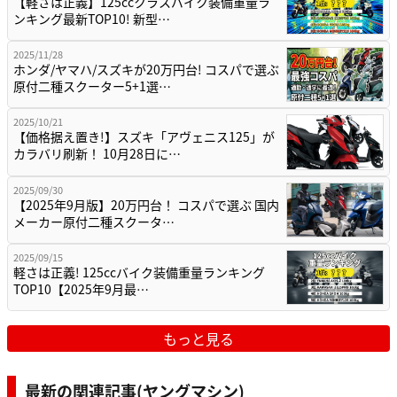
【軽さは正義】125ccクラスバイク装備重量ラ
ンキング最新TOP10! 新型…
2025/11/28
ホンダ/ヤマハ/スズキが20万円台! コスパで選ぶ
原付二種スクーター5+1選…
2025/10/21
【価格据え置き!】スズキ「アヴェニス125」が
カラバリ刷新！ 10月28日に…
2025/09/30
【2025年9月版】20万円台！ コスパで選ぶ 国内
メーカー原付二種スクータ…
2025/09/15
軽さは正義! 125ccバイク装備重量ランキング
TOP10【2025年9月最…
もっと見る
最新の関連記事(ヤングマシン)