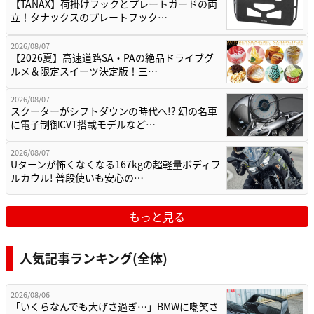
【TANAX】荷掛けフックとプレートガードの両
立！タナックスのプレートフック…
2026/08/07
【2026夏】高速道路SA・PAの絶品ドライブグ
ルメ＆限定スイーツ決定版！三…
2026/08/07
スクーターがシフトダウンの時代へ!? 幻の名車
に電子制御CVT搭載モデルなど…
2026/08/07
Uターンが怖くなくなる167kgの超軽量ボディフ
ルカウル! 普段使いも安心の…
もっと見る
人気記事ランキング(全体)
2026/08/06
「いくらなんでも大げさ過ぎ…」BMWに嘲笑さ