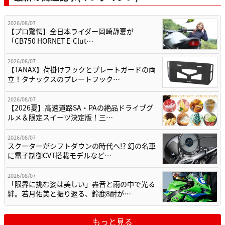
2026/08/07
【プロ驚愕】全日本ライダー岡崎静夏が
「CB750 HORNET E-Clut…
2026/08/07
【TANAX】荷掛けフックとプレートガードの両
立！タナックスのプレートフック…
2026/08/07
【2026夏】高速道路SA・PAの絶品ドライブグ
ルメ＆限定スイーツ決定版！三…
2026/08/07
スクーターがシフトダウンの時代へ!? 幻の名車
に電子制御CVT搭載モデルなど…
2026/08/07
「限界に挑む姿は美しい」轟音と雨の中で光る
絆。若月佑美と振り返る、鈴鹿8耐が…
もっと見る