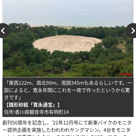
「東西122ｍ、南北90ｍ、周囲345ｍもあるらしいです。一
説によると、寛永年間にこれを一夜で作ったというから驚
きです」
【銭形砂絵「寛永通宝」】
住所:香川県観音寺市有明町14
創刊50周年を記念し、’22年12月号にて新車バイクのモニタ
ー提供企画を実施したわれわれヤングマシン。4台をモニタ