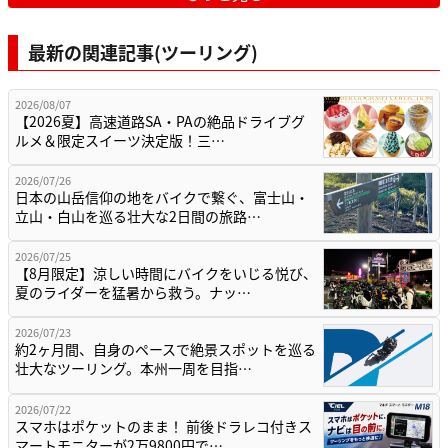
最新の関連記事(ツーリング)
2026/08/07
【2026夏】高速道路SA・PAの絶品ドライブグ
ルメ＆限定スイーツ決定版！三…
2026/07/26
日本の山岳信仰の地をバイクで繋ぐ、富士山・
立山・白山を巡る壮大な2日間の旅路…
2026/07/25
【8月限定】涼しい時間にバイクをいじる悦び、
夏のライダーを猛暑から救う。ナッ…
2026/07/23
約2ヶ月間、自身のペースで絶景スポットを巡る
壮大なツーリング。本州一周を目指…
2026/07/22
スマホはポケットのまま！ 前後ドラレコ付きス
マートモニターが2万9800円で…