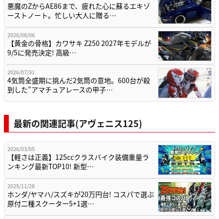
悪魔のZからAE86まで、疲れた心に蘇るエキゾ
ーストノート。忙しい大人に贈る…
2026/08/06
【黄金の骨格】カワサキ Z250 2027年モデルが
9/5に発売決定! 高級…
2026/07/31
4気筒全盛期に挑んだ2気筒の意地。600台が殺
到した”アマチュアレースの甲子…
最新の関連記事(アヴェニス125)
2026/03/05
【軽さは正義】125ccクラスバイク装備重量ラ
ンキング最新TOP10! 新型…
2025/11/28
ホンダ/ヤマハ/スズキが20万円台! コスパで選ぶ
原付二種スクーター5+1選…