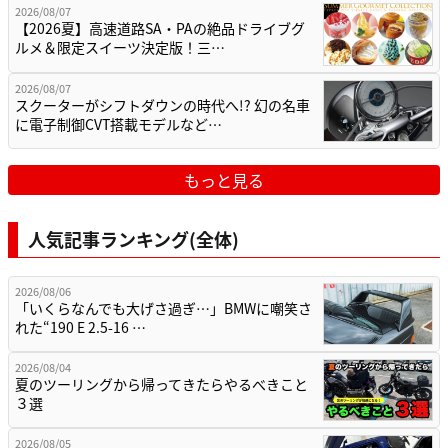
2026/08/07
【2026夏】高速道路SA・PAの絶品ドライブグ
ルメ＆限定スイーツ決定版！三…
2026/08/07
スクーターがシフトダウンの時代へ!? 幻の名車
に電子制御CVT搭載モデルなど…
もっと見る
人気記事ランキング(全体)
2026/08/06
「いくらなんでも大げさ過ぎ…」BMWに嘲笑さ
れた“190 E 2.5-16 …
2026/08/04
夏のツーリングから帰ってきたらやるべきこと
３選
2026/08/05