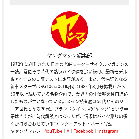
ヤングマシン編集部
1972年に創刊された日本の老舗モーターサイクルマガジンの
一誌。常にその時代の熱いバイク達を追い続け、最新モデル
＆アイテムの実証テストに定評がある。また、代名詞となる
新車スクープはRG400/500Γ時代（1984年3月号掲載）から
30年以上続いている名物企画で、業界内の生情報を独自追跡
したものが主となっている。メイン読者層は50代とそのジュ
ニア世代となる20代。ブランドタイトルの“ヤング”という単
語はさすがに時代錯誤とはなったが、信条はバイク乗りの多
くが持ち合わせている“ヤング・アット・ハート”だ。
※ヤングマシン：
YouTube
｜
X
｜
Facebook
｜
Instagram