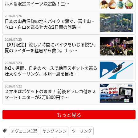
ルメ＆限定スイーツ決定版！三…
2026/07/26
日本の山岳信仰の地をバイクで繋ぐ、富士山・
立山・白山を巡る壮大な2日間の旅路…
2026/07/25
【8月限定】涼しい時間にバイクをいじる悦び、
夏のライダーを猛暑から救う。ナッ…
2026/07/23
約2ヶ月間、自身のペースで絶景スポットを巡る
壮大なツーリング。本州一周を目指…
2026/07/22
スマホはポケットのまま！ 前後ドラレコ付きス
マートモニターが2万9800円で…
もっと見る
アヴェニス125
ヤングマシン
ツーリング