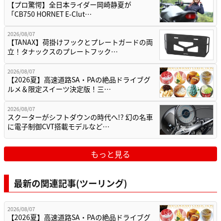
【プロ驚愕】全日本ライダー岡崎静夏が
「CB750 HORNET E-Clut…
2026/08/07
【TANAX】荷掛けフックとプレートガードの両
立！タナックスのプレートフック…
2026/08/07
【2026夏】高速道路SA・PAの絶品ドライブグ
ルメ＆限定スイーツ決定版！三…
2026/08/07
スクーターがシフトダウンの時代へ!? 幻の名車
に電子制御CVT搭載モデルなど…
もっと見る
最新の関連記事(ツーリング)
2026/08/07
【2026夏】高速道路SA・PAの絶品ドライブグ