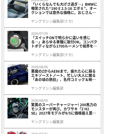
「いくらなんでも大げさ過ぎ…」BMWに
嘲笑された“190 E 2.5-16 エボⅡ”。オー
クションでは意外な価格に。おじさん達
が少年だった頃の憧れのクルマを深堀り
ヤングマシン編集部(ナカ)
2026/07/29
「スイッチONで明らかに違いを感じ
る…」あらゆる車種に取付OK。コンパク
トボディながら1700ルーメンで視界を確
保する［デイトナ・LEDフォグランプユ
ニット プレシャスレイ スモール］
ヤングマシン編集部(ナカ)
2026/08/05
悪魔のZからAE86まで、疲れた心に蘇る
エキゾーストノート。忙しい大人に贈る
「あの頃の熱狂」、名作コミック＆映画
の愛機たちが東京駅地下に期間限定で集
結！
ヤングマシン編集部
2026/08/05
驚異のスーパーチャージャー! 200馬力の
モンスターが再び。カワサキ「Z H2
SE」2027年モデルが9/5に価格据え置き
で発売
ヤングマシン編集部
2026/07/31