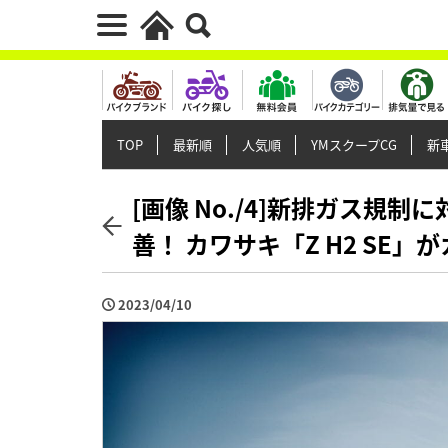
TOP
最新順
人気順
YMスクープCG
新車
[画像 No./4]新排ガス規
善！ カワサキ「Z H2 SE」
2023/04/10