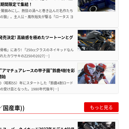
に期間限定で集結！
を鷲掴みにし、熱狂の渦へと巻き込んだ名作たち
の狼』。主人公・風吹裕矢が駆る「ロータス ヨ
5に発売決定! 高級感を極めたツートーンとグ
骨格」にあり! 「250ccクラスのネイキッドなん
ワサキのZ250の2027[…]
た”アマチュアレースの甲子園”鈴鹿4耐を彩
開始
80（昭和55）年にスタートした「鈴鹿4耐ロード
受け皿となった。1980年代後半[…]
国産車))
もっと見る
ルスーパーネイキッド2027年モデルが9月