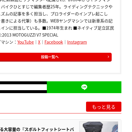
。バイクひとすじで編集者歴25年。ライディングテクニックや
ニズムの記事を多く担当し、プロライダーのインプレ起こし
き書きによる代筆）も多数。WEBヤングマシンでは新車系の記
インに担当している。■1974年生まれ ■ネイティブ足立区民
2013 MOTOGUZZI V7 SPECIAL
グマシン：
YouTube
｜
X
｜
Facebook
｜
Instagram
投稿一覧へ
もっと見る
る大容量の『スポルトフィットシートバ