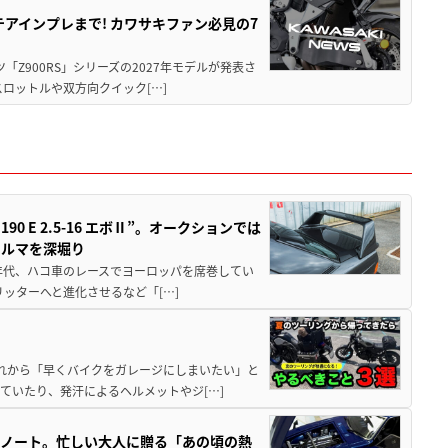
テアインプレまで! カワサキファン必見の7
ツ「Z900RS」シリーズの2027年モデルが発表さ
ロットルや双方向クイック[…]
 E 2.5-16 エボⅡ”。オークションでは
クルマを深堀り
80年代、ハコ車のレースでヨーロッパを席巻してい
5リッターへと進化させるなど「[…]
と疲れから「早くバイクをガレージにしまいたい」と
ていたり、発汗によるヘルメットやジ[…]
トノート。忙しい大人に贈る「あの頃の熱