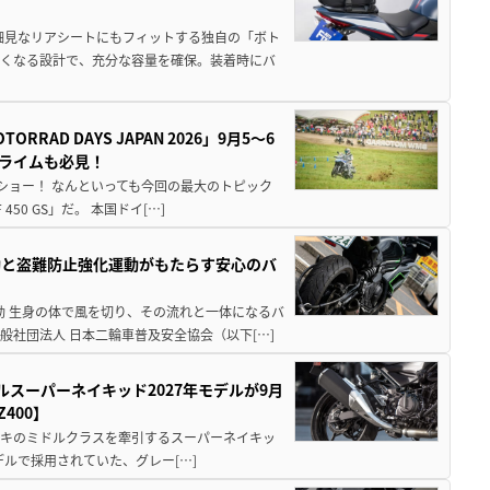
細見なリアシートにもフィットする独自の「ボト
広くなる設計で、充分な容量を確保。装着時にバ
AD DAYS JAPAN 2026」9月5〜6
クライムも必見！
解体ショー！ なんといっても今回の最大のトピック
0 GS」だ。 本国ドイ[…]
動と盗難防止強化運動がもたらす安心のバ
動 生身の体で風を切り、その流れと一体になるバ
社団法人 日本二輪車普及安全協会（以下[…]
ルスーパーネイキッド2027年モデルが9月
400】
ワサキのミドルクラスを牽引するスーパーネイキッ
モデルで採用されていた、グレー[…]