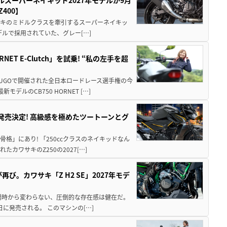
400】
ワサキのミドルクラスを牽引するスーパーネイキッ
モデルで採用されていた、グレー[…]
T E-Clutch」を試乗! “私の左手を超
SUGOで開催された全日本ロードレース選手権の今
ルのCB750 HORNET […]
5に発売決定! 高級感を極めたツートーンとグ
骨格」にあり! 「250ccクラスのネイキッドなん
ワサキのZ250の2027[…]
び。カワサキ「Z H2 SE」2027年モデ
場時から変わらない、圧倒的な存在感は健在だ。
5日に発売される。 このマシンの[…]