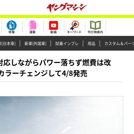
[日本車]
新車[外国車]
試乗インプレ
用品
カスタム＆パー
制に対応しながらパワー落ちず燃費は改
がカラーチェンジして4/8発売