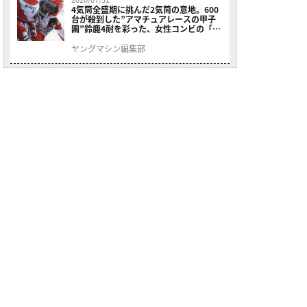
4気筒全盛期に挑んだ2気筒の意地。600
台が殺到した”アマチュアレースの甲子
園”鈴鹿4耐を彩った、女性コンビの「ス
ズキGSX400E」が特別展示開始
ヤングマシン編集部