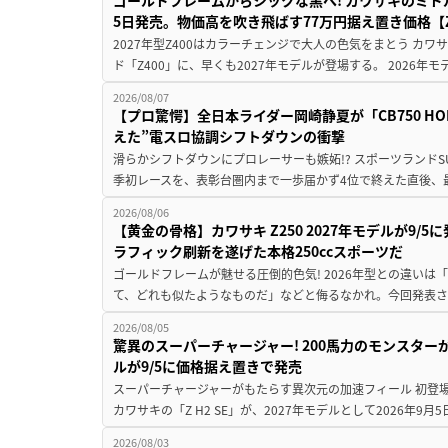
5日発売。物価高を吹き飛ばす77万円据え置き価格【Z
2027年型Z400はカラーチェンジで大人の色気をまとう カ
ド「Z400」に、早くも2027年モデルが登場する。 2026年
2026/08/07
【プロ驚愕】全日本ライダー岡崎静夏が「CB750 HORNE
えた”電スロ協調シフトダウンの衝撃
滑らかシフトダウンにプロレーサーも嫉妬!? スポーツランド
季初レースを、表彰台圏内まで一歩届かず4位で終えた直後、最新モデ
2026/08/06
【黄金の骨格】カワサキ Z250 2027年モデルが9/
ラフィック刷新を遂げた本格250ccスポーツだ
ゴールドフレームが魅せる圧倒的色気! 2026年型との違いは「
て、どれも似たようなものだ」などと侮るなかれ。今回発表されたカ
2026/08/05
驚異のスーパーチャージャー! 200馬力のモンスターが再
ルが9/5に価格据え置きで発売
スーパーチャージャーがもたらす異次元の加速フィール 初登
カワサキの「Z H2 SE」が、2027年モデルとして2026年9月
2026/08/03