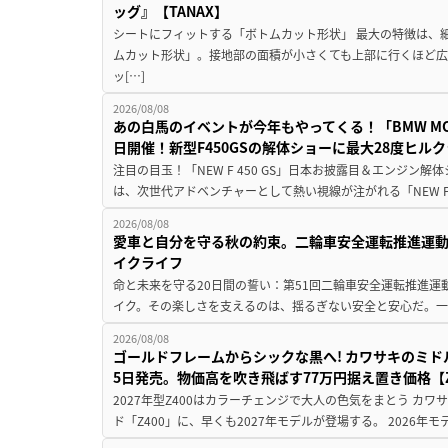
ッグ』【TANAX】
シートにフィットする「ボトムカット形状」 最大の特徴は、
ムカット形状」。接地部の面積が小さくても上部に行くほど
ッ[…]
2026/08/08
あの白馬のイベントが今年もやってくる！「BMW MOTORR
日開催！新型F450GSの解体ショーに最大28度ヒル
注目の目玉！「NEW F 450 GS」日本お披露目＆エンジン
は、次世代アドベンチャーとして熱い視線が注がれる「NEW F 45
2026/08/08
愛車と自分を守る秋の約束。二輪車安全運転推進運
イクライフ
命と未来を守る20日間の誓い：第51回二輪車安全運転推進運
イク。その楽しさを支えるのは、揺るぎない安全と安心だ。一般
2026/08/08
ゴールドフレームからシックな黒へ! カワサキのミド
5日発売。物価高を吹き飛ばす77万円据え置き価格【Z
2027年型Z400はカラーチェンジで大人の色気をまとう カ
ド「Z400」に、早くも2027年モデルが登場する。 2026年