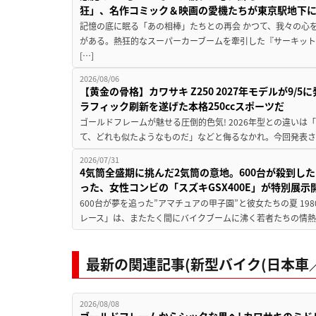
狂」、名作コミック＆映画の愛機たちが東京駅地下
記憶の底に眠る「あの相棒」たちとの再会 かつて、我々の心
がある。熱狂的なスーパーカーブームを牽引した『サーキット
[…]
2026/08/06
【黄金の骨格】カワサキ Z250 2027年モデルが9/
ラフィック刷新を遂げた本格250ccスポーツだ
ゴールドフレームが魅せる圧倒的色気! 2026年型との違いは「
て、どれも似たようなものだ」などと侮るなかれ。今回発表されたカ
2026/07/31
4気筒全盛期に挑んだ2気筒の意地。600台が殺到し
った、女性コンビの「スズキGSX400E」が特別展示
600台が夢を追った”アマチュアの甲子園”と彼女たちの夏 19
レース」は、またたく間にバイクブームに沸く若者たちの情熱の
最新の関連記事(新型バイク(日本車／
2026/08/08
ゴールドフレームからシックな黒へ! カワサキのミド