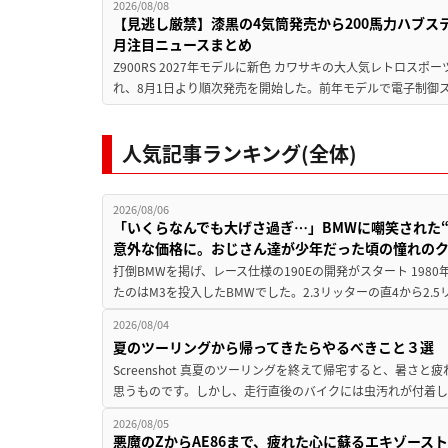
2026/08/08
【見逃し厳禁】漆黒の4気筒発売から200馬力ハブス
月注目ニュースまとめ
Z900RS 2027年モデルに新色 カワサキの大人気レトロスポー
れ、8月1日より順次発売を開始した。前年モデルで電子制御ス
人気記事ランキング(全体)
2026/08/06
「いくらなんでも大げさ過ぎ…」BMWに嘲笑された“190
意外な価格に。おじさん達が少年だった頃の憧れの
打倒BMWを掲げ、レース仕様の190Eの開発がスタート 19
たのはM3を投入したBMWでした。2.3リッターの直4から2.
2026/08/04
夏のツーリングから帰ってきたらやるべきこと３選
Screenshot 真夏のツーリングを終えて帰宅すると、暑さ
思うものです。しかし、走行直後のバイクには虫汚れが付着し
2026/08/05
悪魔のZからAE86まで、疲れた心に蘇るエキゾース