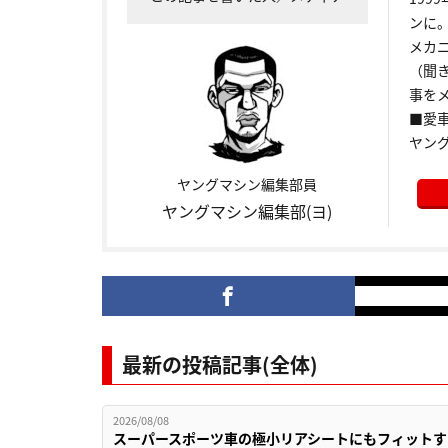
ンに
メカ
（聞
事をメ
■愛車:
ヤン
ヤングマシン編集部員
ヤングマシン編集部(ヨ)
最新の投稿記事(全体)
2026/08/08
スーパースポーツ車の極小リアシートにもフィットす