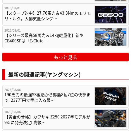
2026/08/01
【スクープ的中】27.76馬力＆43.3Nmのモリモ
リトルク。大排気量シング…
2026/08/01
【シリーズ最高58馬力＆14kg軽量化】新型
CB400SFは「E-Clutc…
もっと見る
最新の関連記事(ヤングマシン)
2026/08/06
190馬力の最強SS復活から鈴鹿8耐7位の快挙ま
で! 237万円で手に入る最…
2026/08/06
【黄金の骨格】カワサキ Z250 2027年モデルが
9/5に発売決定! 高級…