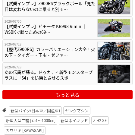
【試乗インプレ】Z900RSブラックボール「見た
目は変わらないのに乗ると別モ…
2026/07/30
【試乗インプレ】ビモータ KB998 Rimini｜
WSBKで勝つための69…
2026/07/28
【歴代Z900RS】カラーバリエーション大全！火
の玉・タイガー・玉虫・ゼファ…
2026/07/28
あの伝説が蘇る。ドゥカティ新型モンスタープ
ラスに「S4」を彷彿とさせるスポー…
もっと見る
新型バイク(日本車／国産車)
ヤングマシン
新型大型二輪 [751〜1000cc]
新型ネイキッド
Z H2 SE
カワサキ [KAWASAKI]