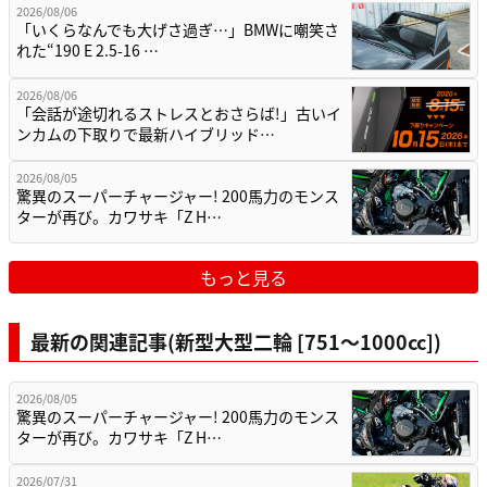
2026/08/06
「いくらなんでも大げさ過ぎ…」BMWに嘲笑さ
れた“190 E 2.5-16 …
2026/08/06
「会話が途切れるストレスとおさらば!」古いイ
ンカムの下取りで最新ハイブリッド…
2026/08/05
驚異のスーパーチャージャー! 200馬力のモンス
ターが再び。カワサキ「Z H…
もっと見る
最新の関連記事(新型大型二輪 [751〜1000cc])
2026/08/05
驚異のスーパーチャージャー! 200馬力のモンス
ターが再び。カワサキ「Z H…
2026/07/31