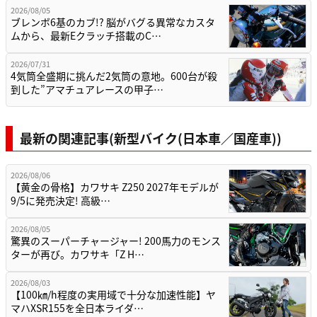
2026/08/05
ブレンボ6基のカブ!? 脳がバグる異常なカスタ
ムから、最新Eクラッチ搭載のC…
2026/07/31
4気筒全盛期に挑んだ2気筒の意地。600台が殺
到した”アマチュアレースの甲子…
最新の関連記事(新型バイク(日本車／国産車))
2026/08/06
【黄金の骨格】カワサキ Z250 2027年モデルが
9/5に発売決定! 高級…
2026/08/05
驚異のスーパーチャージャー! 200馬力のモンス
ターが再び。カワサキ「Z H…
2026/08/03
【100㎞/h程度の実用域で十分な加速性能】ヤ
マハXSR155を全日本ライダ…