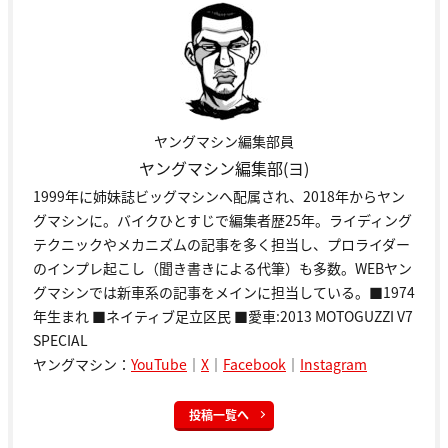
ヤングマシン編集部員
ヤングマシン編集部(ヨ)
1999年に姉妹誌ビッグマシンへ配属され、2018年からヤン
グマシンに。バイクひとすじで編集者歴25年。ライディング
テクニックやメカニズムの記事を多く担当し、プロライダー
のインプレ起こし（聞き書きによる代筆）も多数。WEBヤン
グマシンでは新車系の記事をメインに担当している。■1974
年生まれ ■ネイティブ足立区民 ■愛車:2013 MOTOGUZZI V7
SPECIAL
ヤングマシン：
YouTube
｜
X
｜
Facebook
｜
Instagram
投稿一覧へ