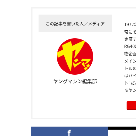
この記事を書いた人／メディア
19
常に
実証
RG4
物企
メイ
トル
はバ
ヤングマシン編集部
ト”だ
※ヤ