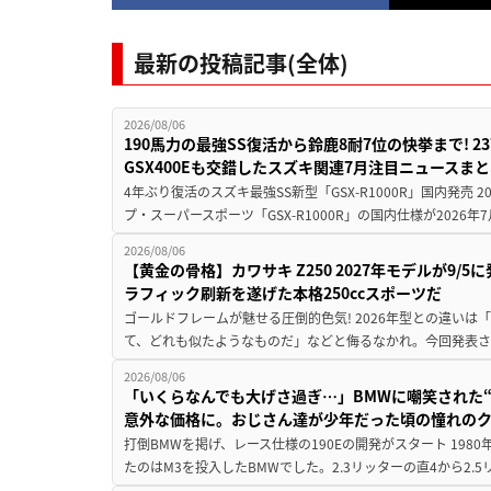
最新の投稿記事(全体)
2026/08/06
190馬力の最強SS復活から鈴鹿8耐7位の快挙まで! 
GSX400Eも交錯したスズキ関連7月注目ニュースま
4年ぶり復活のスズキ最強SS新型「GSX-R1000R」国内発売
プ・スーパースポーツ「GSX-R1000R」の国内仕様が2026年7
2026/08/06
【黄金の骨格】カワサキ Z250 2027年モデルが9/
ラフィック刷新を遂げた本格250ccスポーツだ
ゴールドフレームが魅せる圧倒的色気! 2026年型との違いは「
て、どれも似たようなものだ」などと侮るなかれ。今回発表されたカ
2026/08/06
「いくらなんでも大げさ過ぎ…」BMWに嘲笑された“190
意外な価格に。おじさん達が少年だった頃の憧れの
打倒BMWを掲げ、レース仕様の190Eの開発がスタート 19
たのはM3を投入したBMWでした。2.3リッターの直4から2.