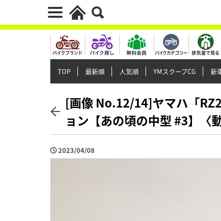
TOP
最新順
人気順
YMスクープCG
新車
[画像 No.12/14]ヤマハ「
ョン【あの頃の中型 #3】〈
2023/04/08