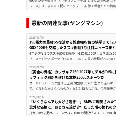
600台が夢を追った”アマチュアの甲子園”と彼女たちの夏 19
レース」は、またたく間にバイクブームに沸く若者たちの情熱の
最新の関連記事(ヤングマシン)
2026/08/06
190馬力の最強SS復活から鈴鹿8耐7位の快挙まで! 
GSX400Eも交錯したスズキ関連7月注目ニュースま
4年ぶり復活のスズキ最強SS新型「GSX-R1000R」国内発売
プ・スーパースポーツ「GSX-R1000R」の国内仕様が2026年7
2026/08/06
【黄金の骨格】カワサキ Z250 2027年モデルが9/
ラフィック刷新を遂げた本格250ccスポーツだ
ゴールドフレームが魅せる圧倒的色気! 2026年型との違いは「
て、どれも似たようなものだ」などと侮るなかれ。今回発表されたカ
2026/08/06
「いくらなんでも大げさ過ぎ…」BMWに嘲笑された“190
意外な価格に。おじさん達が少年だった頃の憧れの
打倒BMWを掲げ、レース仕様の190Eの開発がスタート 19