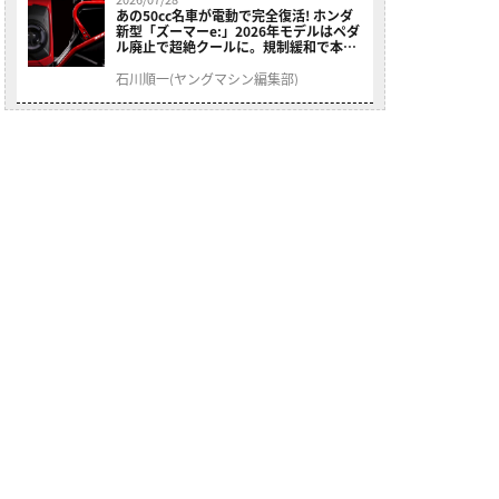
あの50cc名車が電動で完全復活! ホンダ
新型「ズーマーe:」2026年モデルはペダ
ル廃止で超絶クールに。規制緩和で本来
の姿へ【海外】
石川順一(ヤングマシン編集部)