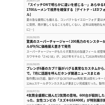
2026/07/29
「スイッチONで明らかに違いを感じる…」あらゆる
1700ルーメンで視界を確保する［デイトナ・LEDフ
ル］
夏の急な豪雨にも備える、コンパクトなイエローフォグ 夏は
に突然、雨が激しくなることも珍しくない。近年は局地的な
に[…]
2026/08/05
驚異のスーパーチャージャー! 200馬力のモンスターが再
ルが9/5に価格据え置きで発売
スーパーチャージャーがもたらす異次元の加速フィール 初登
カワサキの「Z H2 SE」が、2027年モデルとして2026年9月
2026/08/05
ブレンボ6基のカブ!? 脳がバグる異常なカスタムから、
で。7月に話題を呼んだホンダ関連ニュースまとめ
製作費230万超、脳がバグるCB750Four再現 第18回モンキー
124ccスケールダウンカスタムが凄まじい完成度だった。製作
2026/07/31
4気筒全盛期に挑んだ2気筒の意地。600台が殺到し
った、女性コンビの「スズキGSX400E」が特別展示