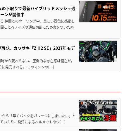
ムの下取りで最新ハイブリッドメッシュ通
ペーンが開催中
る 仲間とのツーリング中、美しい景色に感動し
ら聞こえるノイズや通信切断にため息をついた経
び。カワサキ「Z H2 SE」2027年モデ
場時から変わらない、圧倒的な存在感は健在だ。
5日に発売される。 このマシンの[…]
と疲れから「早くバイクをガレージにしまいたい」と
ていたり、発汗によるヘルメットやジ[…]