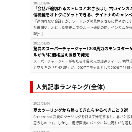
2026/08/06
「会話が途切れるストレスとおさらば!」古いインカ
信機種をオトクにゲットできる、デイトナのキャン
「途切れない会話」が、ツーリングの景色をさらに鮮やかにす
た瞬間や、ふとした交差点でのルート確認の際、インカムか
験[…]
2026/08/05
驚異のスーパーチャージャー! 200馬力のモンスターが再
ルが9/5に価格据え置きで発売
スーパーチャージャーがもたらす異次元の加速フィール 初登
カワサキの「Z H2 SE」が、2027年モデルとして2026年9月
人気記事ランキング(全体)
2026/08/04
夏のツーリングから帰ってきたらやるべきこと３選
Screenshot 真夏のツーリングを終えて帰宅すると、暑さ
思うものです。しかし、走行直後のバイクには虫汚れが付着し