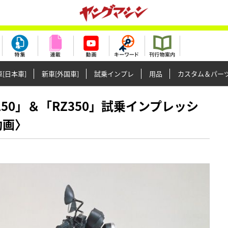
[日本車]
新車[外国車]
試乗インプレ
用品
カスタム＆パー
RZ250」＆「RZ350」試乗インプレッシ
動画〉