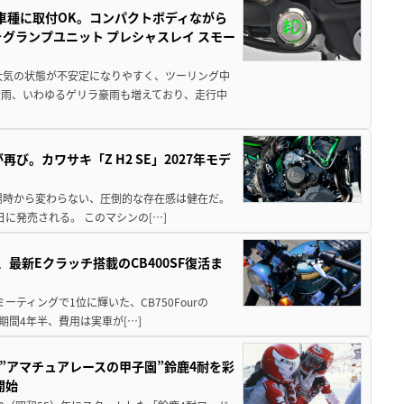
車種に取付OK。コンパクトボディながら
ォグランプユニット プレシャスレイ スモー
大気の状態が不安定になりやすく、ツーリング中
大雨、いわゆるゲリラ豪雨も増えており、走行中
び。カワサキ「Z H2 SE」2027年モデ
場時から変わらない、圧倒的な存在感は健在だ。
5日に発売される。 このマシンの[…]
最新Eクラッチ搭載のCB400SF復活ま
ミーティングで1位に輝いた、CB750Fourの
期間4年半、費用は実車が[…]
た”アマチュアレースの甲子園”鈴鹿4耐を彩
開始