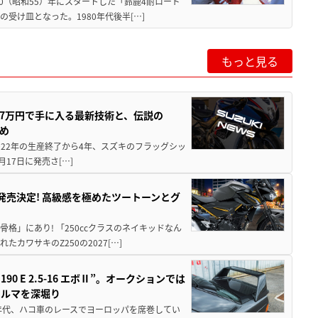
80（昭和55）年にスタートした「鈴鹿4耐ロード
受け皿となった。1980年代後半[…]
もっと見る
237万円で手に入る最新技術と、伝説の
とめ
 2022年の生産終了から4年、スズキのフラッグシッ
月17日に発売さ[…]
5に発売決定! 高級感を極めたツートーンとグ
骨格」にあり! 「250ccクラスのネイキッドなん
ワサキのZ250の2027[…]
 E 2.5-16 エボⅡ”。オークションでは
クルマを深堀り
80年代、ハコ車のレースでヨーロッパを席巻してい