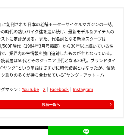
72年に創刊された日本の老舗モーターサイクルマガジンの一誌。
その時代の熱いバイク達を追い続け、最新モデル＆アイテムの
テストに定評がある。また、代名詞となる新車スクープは
00/500Γ時代（1984年3月号掲載）から30年以上続いている名
画で、業界内の生情報を独自追跡したものが主となっている。
ン読者層は50代とそのジュニア世代となる20代。ブランドタイ
の“ヤング”という単語はさすがに時代錯誤とはなったが、信条
イク乗りの多くが持ち合わせている“ヤング・アット・ハー
。
ングマシン：
YouTube
｜
X
｜
Facebook
｜
Instagram
投稿一覧へ