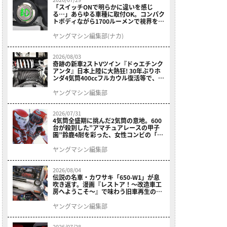
「スイッチONで明らかに違いを感じ
る…」あらゆる車種に取付OK。コンパク
トボディながら1700ルーメンで視界を確
保する［デイトナ・LEDフォグランプユ
ニット プレシャスレイ スモール］
ヤングマシン編集部(ナカ)
2026/08/03
奇跡の新車2ストVツイン『ドゥエチンク
アンタ』日本上陸に大熱狂! 30年ぶりホ
ンダ4気筒400ccフルカウル復活等で、ロ
マン溢れる1ヶ月に【7月ホットなバイク
ニュース振り返り】
ヤングマシン編集部
2026/07/31
4気筒全盛期に挑んだ2気筒の意地。600
台が殺到した”アマチュアレースの甲子
園”鈴鹿4耐を彩った、女性コンビの「ス
ズキGSX400E」が特別展示開始
ヤングマシン編集部
2026/08/04
伝説の名車・カワサキ「650-W1」が息
吹き返す。漫画『レストア！～改造車工
房へようこそ～』で味わう旧車再生のロ
マン
ヤングマシン編集部
2026/07/28