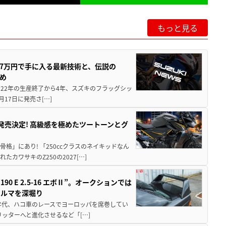
もっと見る
237万円で手に入る最新技術と、伝説の
とめ
 2022年の生産終了から4年、スズキのフラッグシッ
月17日に発売さ[…]
5に発売決定! 高級感を極めたツートーンとグ
骨格」にあり! 「250ccクラスのネイキッドなん
ワサキのZ250の2027[…]
 E 2.5-16 エボⅡ”。オークションでは
クルマを深堀り
80年代、ハコ車のレースでヨーロッパを席巻してい
5リッターへと進化させるなど「[…]