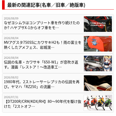
最新の関連記事(名車／旧車／絶版車)
2026/08/09
なぜヨシムラはコンプリート車を作り続けたの
か? ハヤブサX-1からオフ車をモ…
2026/08/04
MVアグスタ750SSにカワサキH2も！雨の富士を
熱くしたアメフェス、岩城滉…
2026/08/04
伝説の名車・カワサキ「650-W1」が息吹き返
す。漫画『レストア！～改造車工…
2026/08/02
1980年代、2ストレーサーレプリカの伝説を再
び。ヤマハ「RZ250」の流麗…
2026/07/31
【DT200R/CRM/KDX/RH】80〜90年代を駆け抜
けた「2ストオフ…