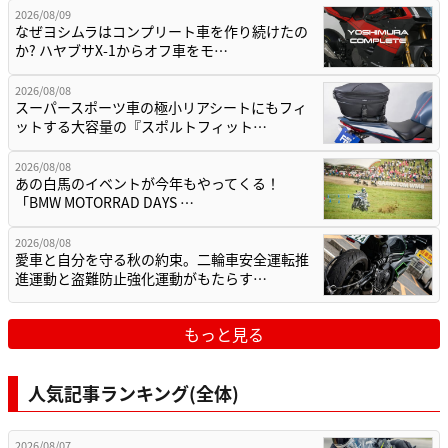
2026/08/09
なぜヨシムラはコンプリート車を作り続けたの
か? ハヤブサX-1からオフ車をモ…
2026/08/08
スーパースポーツ車の極小リアシートにもフィ
ットする大容量の『スポルトフィット…
2026/08/08
あの白馬のイベントが今年もやってくる！
「BMW MOTORRAD DAYS …
2026/08/08
愛車と自分を守る秋の約束。二輪車安全運転推
進運動と盗難防止強化運動がもたらす…
もっと見る
人気記事ランキング(全体)
2026/08/07