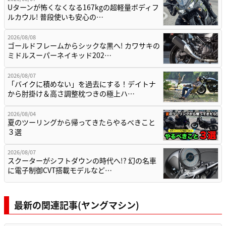
Uターンが怖くなくなる167kgの超軽量ボディフ
ルカウル! 普段使いも安心の…
2026/08/08
ゴールドフレームからシックな黒へ! カワサキの
ミドルスーパーネイキッド202…
2026/08/07
「バイクに積めない」を過去にする！デイトナ
から肘掛け＆高さ調整枕つきの極上ハ…
2026/08/04
夏のツーリングから帰ってきたらやるべきこと
３選
2026/08/07
スクーターがシフトダウンの時代へ!? 幻の名車
に電子制御CVT搭載モデルなど…
最新の関連記事(ヤングマシン)