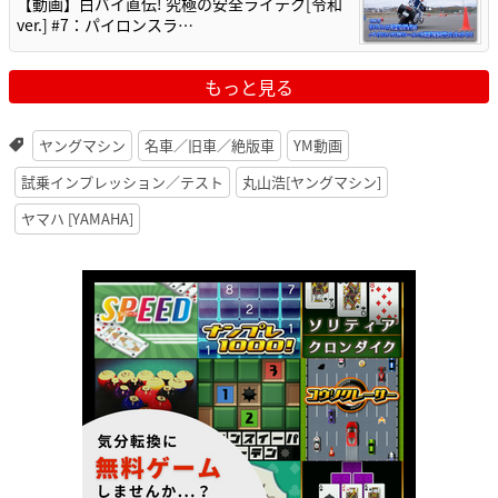
【動画】白バイ直伝! 究極の安全ライテク[令和
ver.] #7：パイロンスラ…
もっと見る
ヤングマシン
名車／旧車／絶版車
YM動画
試乗インプレッション／テスト
丸山浩[ヤングマシン]
ヤマハ [YAMAHA]