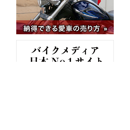
HOME
バイク／オートバイ［旧型車／旧車／名車／絶版車］
ヤマ