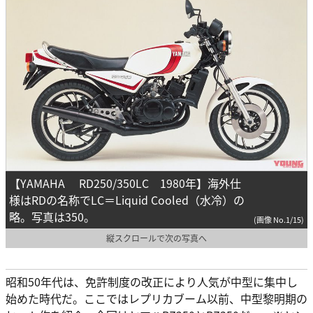
【YAMAHA RD250/350LC 1980年】海外仕
様はRDの名称でLC＝Liquid Cooled（水冷）の
略。写真は350。
(画像 No.1/15)
縦スクロールで次の写真へ
昭和50年代は、免許制度の改正により人気が中型に集中し
始めた時代だ。ここではレプリカブーム以前、中型黎明期の