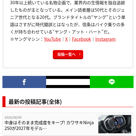
30年以上続いている名物企画で、業界内の生情報を独自追跡
したものが主となっている。メイン読者層は50代とそのジュ
ニア世代となる20代。ブランドタイトルの“ヤング”という単
語はさすがに時代錯誤とはなったが、信条はバイク乗りの多
くが持ち合わせている“ヤング・アット・ハート”だ。
※ヤングマシン：
YouTube
｜
X
｜
Facebook
｜
Instagram
投稿一覧へ
最新の投稿記事(全体)
2026/08/09
中身はそのまま完成度をキープ! カワサキNinja
250が2027年モデル…