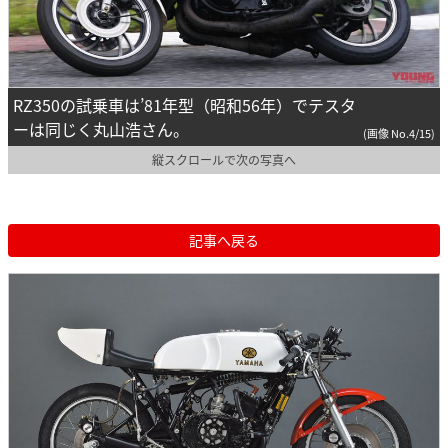
RZ350の試乗車は’81年型（昭和56年）でテスタ
ーは同じく丸山浩さん。
(画像 No.4/15)
縦スクロールで次の写真へ
記事へ戻る