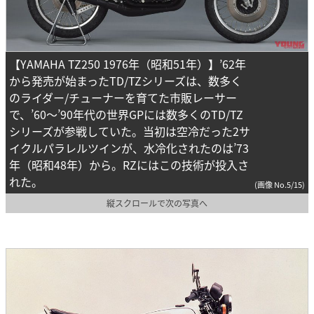
【YAMAHA TZ250 1976年（昭和51年）】’62年
から発売が始まったTD/TZシリーズは、数多く
のライダー/チューナーを育てた市販レーサー
で、’60～’90年代の世界GPには数多くのTD/TZ
シリーズが参戦していた。当初は空冷だった2サ
イクルパラレルツインが、水冷化されたのは’73
年（昭和48年）から。RZにはこの技術が投入さ
れた。
(画像 No.5/15)
縦スクロールで次の写真へ