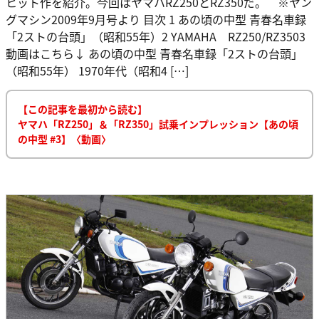
ヒット作を紹介。今回はヤマハRZ250とRZ350だ。 ※ヤン
グマシン2009年9月号より 目次 1 あの頃の中型 青春名車録
「2ストの台頭」（昭和55年）2 YAMAHA RZ250/RZ3503
動画はこちら↓ あの頃の中型 青春名車録「2ストの台頭」
（昭和55年） 1970年代（昭和4 […]
【この記事を最初から読む】
ヤマハ「RZ250」＆「RZ350」試乗インプレッション【あの頃
の中型 #3】〈動画〉