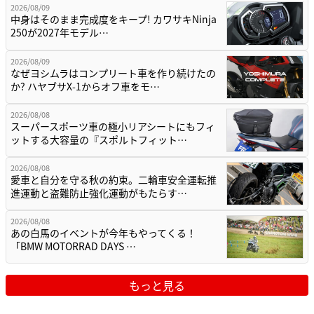
2026/08/09
中身はそのまま完成度をキープ! カワサキNinja
250が2027年モデル…
2026/08/09
なぜヨシムラはコンプリート車を作り続けたの
か? ハヤブサX-1からオフ車をモ…
2026/08/08
スーパースポーツ車の極小リアシートにもフィ
ットする大容量の『スポルトフィット…
2026/08/08
愛車と自分を守る秋の約束。二輪車安全運転推
進運動と盗難防止強化運動がもたらす…
2026/08/08
あの白馬のイベントが今年もやってくる！
「BMW MOTORRAD DAYS …
もっと見る