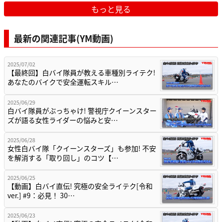
もっと見る
最新の関連記事(YM動画)
2025/07/02
【最終回】白バイ隊員が教える車種別ライテク!
あなたのバイクで安全運転スキル…
2025/06/29
白バイ隊員がぶっちゃけ! 警視庁クイーンスター
ズが語る女性ライダーの悩みと安…
2025/06/28
女性白バイ隊「クイーンスターズ」も参加! 不安
を解消する「取り回し」のコツ【…
2025/06/25
【動画】白バイ直伝! 究極の安全ライテク[令和
ver.] #9：必見！ 30…
2025/06/23