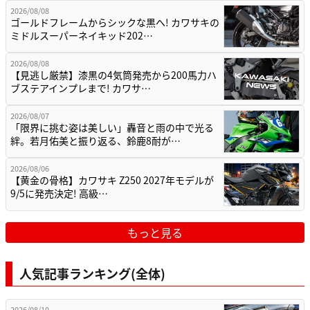
2026/08/08
ゴールドフレームからシックな黒へ! カワサキの
ミドルスーパーネイキッド202…
2026/08/08
【見逃し厳禁】漆黒の4気筒発売から200馬力ハ
ブステアインプレまで! カワサ…
2026/08/07
「限界に挑む姿は美しい」轟音と雨の中で光る
絆。若月佑美と振り返る、鈴鹿8耐が…
2026/08/06
【黄金の骨格】カワサキ Z250 2027年モデルが
9/5に発売決定! 高級…
もっと見る
人気記事ランキング(全体)
2026/08/10