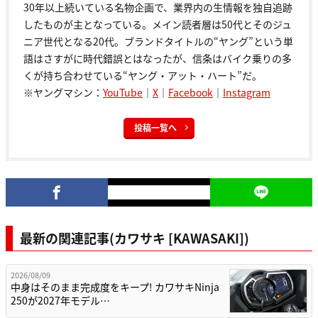
30年以上続いている名物企画で、業界内の生情報を独自追跡
したものが主となっている。メイン読者層は50代とそのジュ
ニア世代となる20代。ブランドタイトルの“ヤング”という単
語はさすがに時代錯誤とはなったが、信条はバイク乗りの多
くが持ち合わせている“ヤング・アット・ハート”だ。
※ヤングマシン：
YouTube
｜
X
｜
Facebook
｜
Instagram
投稿一覧へ
最新の関連記事(カワサキ [KAWASAKI])
2026/08/09
中身はそのまま完成度をキープ! カワサキNinja
250が2027年モデル…