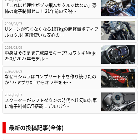
「これほど理性がブッ飛んだクルマはない」恐
怖の電子制御ゼロ！ 21年前の伝説…
2026/08/07
Uターンが怖くなくなる167kgの超軽量ボディフ
ルカウル! 普段使いも安心の…
2026/08/09
中身はそのまま完成度をキープ! カワサキNinja
250が2027年モデル…
2026/08/09
なぜヨシムラはコンプリート車を作り続けたの
か? ハヤブサX-1からオフ車をモ…
2026/08/07
スクーターがシフトダウンの時代へ!? 幻の名車
に電子制御CVT搭載モデルなど…
最新の投稿記事(全体)