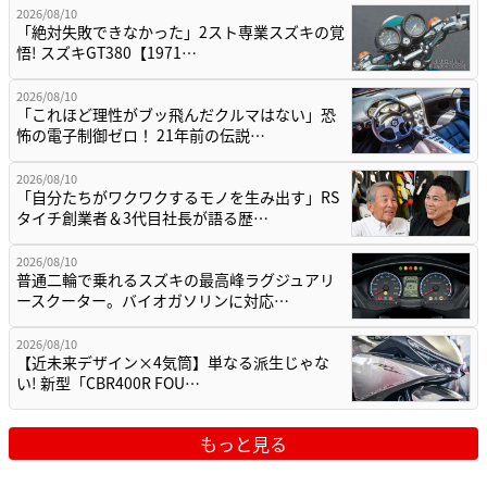
2026/08/10
「絶対失敗できなかった」2スト専業スズキの覚
悟! スズキGT380【1971…
2026/08/10
「これほど理性がブッ飛んだクルマはない」恐
怖の電子制御ゼロ！ 21年前の伝説…
2026/08/10
「自分たちがワクワクするモノを生み出す」RS
タイチ創業者＆3代目社長が語る歴…
2026/08/10
普通二輪で乗れるスズキの最高峰ラグジュアリ
ースクーター。バイオガソリンに対応…
2026/08/10
【近未来デザイン×4気筒】単なる派生じゃな
い! 新型「CBR400R FOU…
もっと見る