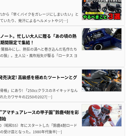
と疲れから「早くバイクをガレージにしまいたい」と
ていたり、発汗によるヘルメットやジ[…]
トノート。忙しい大人に贈る「あの頃の熱
に期間限定で集結！
を鷲掴みにし、熱狂の渦へと巻き込んだ名作たち
の狼』。主人公・風吹裕矢が駆る「ロータス ヨ
5に発売決定! 高級感を極めたツートーンとグ
骨格」にあり! 「250ccクラスのネイキッドなん
ワサキのZ250の2027[…]
た”アマチュアレースの甲子園”鈴鹿4耐を彩
開始
80（昭和55）年にスタートした「鈴鹿4耐ロード
受け皿となった。1980年代後半[…]