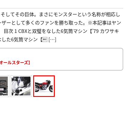
ン、そしてその巨体。まさにモンスターという名称が相応し
ーザーとして多くのファンを勝ち取った。※本記事はヤン
次 1 CBXと双璧をなした6気筒マシン【’79 カワサキ
をなした6気筒マシン【 […]
名車オールスターズ】