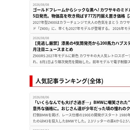
2026/08/08
ゴールドフレームからシックな黒へ! カワサキのミド
5日発売。物価高を吹き飛ばす77万円据え置き価格【Z
2027年型Z400はカラーチェンジで大人の色気をまとう カ
ド「Z400」に、早くも2027年モデルが登場する。 2026年
2026/08/08
【見逃し厳禁】漆黒の4気筒発売から200馬力ハブス
月注目ニュースまとめ
Z900RS 2027年モデルに新色 カワサキの大人気レトロスポー
れ、8月1日より順次発売を開始した。前年モデルで電子制御ス
人気記事ランキング(全体)
2026/08/06
「いくらなんでも大げさ過ぎ…」BMWに嘲笑された“190
意外な価格に。おじさん達が少年だった頃の憧れの
打倒BMWを掲げ、レース仕様の190Eの開発がスタート 19
たのはM3を投入したBMWでした。2.3リッターの直4から2.