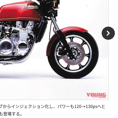
ブからインジェクション化し、パワーも120→130psへと
rも登場する。