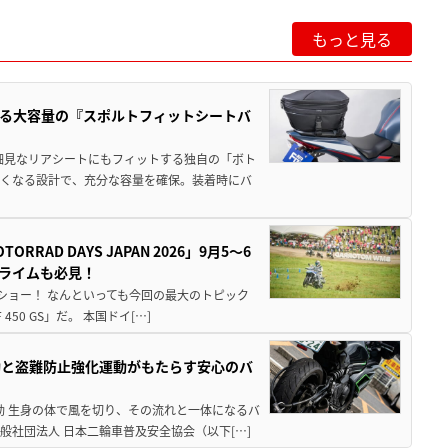
もっと見る
る大容量の『スポルトフィットシートバ
細見なリアシートにもフィットする独自の「ボト
広くなる設計で、充分な容量を確保。装着時にバ
AD DAYS JAPAN 2026」9月5〜6
クライムも必見！
解体ショー！ なんといっても今回の最大のトピック
0 GS」だ。 本国ドイ[…]
動と盗難防止強化運動がもたらす安心のバ
動 生身の体で風を切り、その流れと一体になるバ
社団法人 日本二輪車普及安全協会（以下[…]