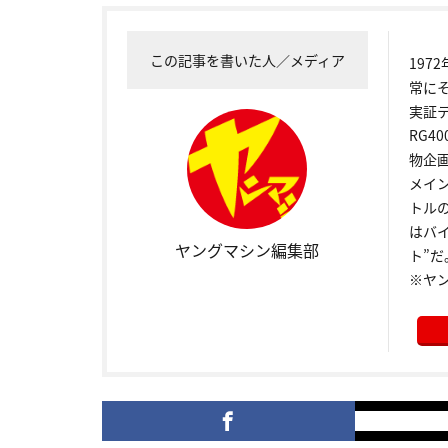
この記事を書いた人／メディア
19
常に
実証
RG4
物企
メイ
トル
はバ
ヤングマシン編集部
ト”だ
※ヤ