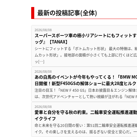
最新の投稿記事(全体)
2026/08/08
スーパースポーツ車の極小リアシートにもフィットす
ッグ』【TANAX】
シートにフィットする「ボトムカット形状」 最大の特徴は、
ムカット形状」。接地部の面積が小さくても上部に行くほど
ッ[…]
2026/08/08
あの白馬のイベントが今年もやってくる！「BMW MOTORR
日開催！新型F450GSの解体ショーに最大28度ヒル
注目の目玉！「NEW F 450 GS」日本お披露目＆エンジン
は、次世代アドベンチャーとして熱い視線が注がれる「NEW F 45
2026/08/08
愛車と自分を守る秋の約束。二輪車安全運転推進運
イクライフ
命と未来を守る20日間の誓い：第51回二輪車安全運転推進運
イク。その楽しさを支えるのは、揺るぎない安全と安心だ。一般