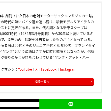
72年に創刊された日本の老舗モーターサイクルマガジンの一誌。
その時代の熱いバイク達を追い続け、最新モデル＆アイテムの
テストに定評がある。また、代名詞となる新車スクープは
00/500Γ時代（1984年3月号掲載）から30年以上続いている名
画で、業界内の生情報を独自追跡したものが主となっている。
ン読者層は50代とそのジュニア世代となる20代。ブランドタイ
の“ヤング”という単語はさすがに時代錯誤とはなったが、信条
イク乗りの多くが持ち合わせている“ヤング・アット・ハー
。
ングマシン：
YouTube
｜
X
｜
Facebook
｜
Instagram
投稿一覧へ