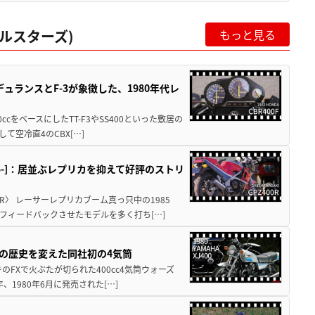
ルスターズ)
もっと見る
ュランスとF-3が象徴した、1980年代レ
0ccをベースにしたTT-F3やSS400といった敷居の
空冷直4のCBX[…]
1985-]：居並ぶレプリカを抑えて好評のストリ
R〉 レーサーレプリカブーム真っ只中の1985
フィードバックさせたモデルを多く打ち[…]
ヤマハの歴史を変えた同社初の4気筒
のFXで火ぶたが切られた400cc4気筒ウォーズ
1980年6月に発売された[…]