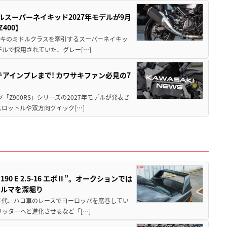
ルスーパーネイキッド2027年モデルが9月
400】
ワサキのミドルクラスを牽引するスーパーネイキッ
モデルで採用されていた、グレー[…]
テアインプレまで! カワサキファン必見の7
ツ「Z900RS」シリーズの2027年モデルが発表さ
ロットルや双方向クイック[…]
 E 2.5-16 エボⅡ”。オークションでは
クルマを深堀り
80年代、ハコ車のレースでヨーロッパを席巻してい
5リッターへと進化させるなど「[…]