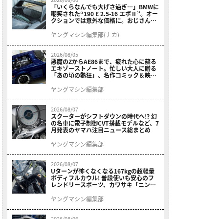
「いくらなんでも大げさ過ぎ…」BMWに
嘲笑された“190 E 2.5-16 エボⅡ”。オー
クションでは意外な価格に。おじさん達
が少年だった頃の憧れのクルマを深堀り
ヤングマシン編集部(ナカ)
2026/08/05
悪魔のZからAE86まで、疲れた心に蘇る
エキゾーストノート。忙しい大人に贈る
「あの頃の熱狂」、名作コミック＆映画
の愛機たちが東京駅地下に期間限定で集
結！
ヤングマシン編集部
2026/08/07
スクーターがシフトダウンの時代へ!? 幻
の名車に電子制御CVT搭載モデルなど、7
月発表のヤマハ注目ニュース総まとめ
ヤングマシン編集部
2026/08/07
Uターンが怖くなくなる167kgの超軽量
ボディフルカウル! 普段使いも安心のフ
レンドリースポーツ、カワサキ「ニンジ
ャ400」2027モデルが価格据え置きで
9/5発売
ヤングマシン編集部
2026/08/06