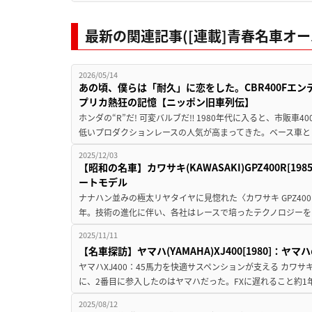
最新の関連記事([連載]青春名車オー
2026/05/14
あの頃、僕らは「耐久」に恋をした。CBR400Fエンデ
プリカ熱狂の記憶【ニッポン旧車列伝】
ホンダの“R”だ! 可変バルブだ‼ 1980年代に入ると、市販車40
低いプロダクションレースの人気が高まってきた。ベース車として
2025/12/03
【昭和の名車】カワサキ(KAWASAKI)GPZ400R[
ートモデル
ナナハン並みの極太リヤタイヤに見惚れた〈カワサキ GPZ400
年。技術の進化に伴い、各社はレースで培ったテクノロジーを
2025/11/11
【名車探訪】ヤマハ(YAMAHA)XJ400[1980]：
ヤマハXJ400：45馬力を快適サスペンションが支える カワサキ
に、2番目に参入したのはヤマハだった。FXに遅れること約1年、
2025/08/12