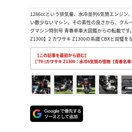
1286ccという排気量、水冷並列6気筒エンジ
い数少ないマシン。その素性の良さから、クル
グマシン特別号 青春単車大図鑑からの転載です。 目
Z1300】2 カワサキ Z1300の系譜 CBXと双璧
【この記事を最初から読む】
[’79-]カワサキ Z1300：水冷6気筒の怪物【青春