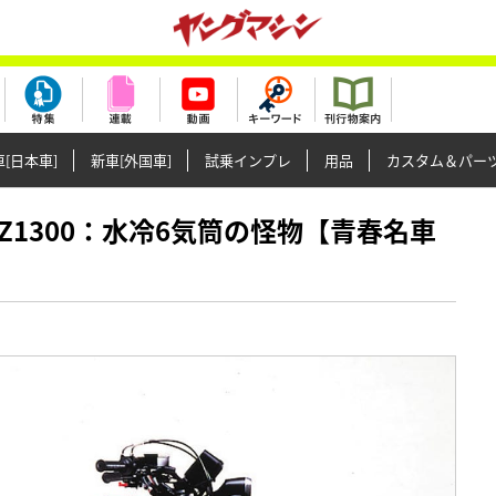
[日本車]
新車[外国車]
試乗インプレ
用品
カスタム＆パー
ワサキ Z1300：水冷6気筒の怪物【青春名車