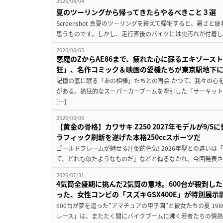
2026/08/04
夏のツーリングから帰ってきたらやるべきこと３選
Screenshot 真夏のツーリングを終えて帰宅すると、暑さ
思うものです。しかし、走行直後のバイクには虫汚れが付着し
2026/08/05
悪魔のZからAE86まで、疲れた心に蘇るエキゾース
狂」、名作コミック＆映画の愛機たちが東京駅地下
記憶の底に眠る「あの相棒」たちとの再会 かつて、我々の心
がある。熱狂的なスーパーカーブームを牽引した『サーキット
[…]
2026/08/06
【黄金の骨格】カワサキ Z250 2027年モデルが9/
ラフィック刷新を遂げた本格250ccスポーツだ
ゴールドフレームが魅せる圧倒的色気! 2026年型との違いは「
て、どれも似たようなものだ」などと侮るなかれ。今回発表されたカ
2026/07/31
4気筒全盛期に挑んだ2気筒の意地。600台が殺到し
った、女性コンビの「スズキGSX400E」が特別展示
600台が夢を追った”アマチュアの甲子園”と彼女たちの夏 19
レース」は、またたく間にバイクブームに沸く若者たちの情熱の