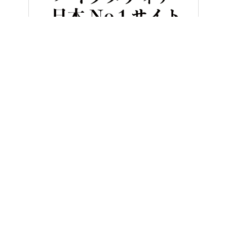
HOME
バイク／オートバイ［旧型車／旧車／名車／絶版車］
[’
ヤングマシンとは？
ご利用案内
執筆／編集メンバー
プライバシーポリシー
運営会社
お問い合せ
Copyright ©
NAIGAI PUBLISHING CO.,LTD.
All rights reserved.