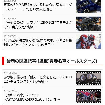
2026/08/05
悪魔のZからAE86まで、疲れた心に蘇るエキゾ
ーストノート。忙しい大人に贈る…
2026/08/06
【黄金の骨格】カワサキ Z250 2027年モデルが
9/5に発売決定! 高級…
2026/07/31
4気筒全盛期に挑んだ2気筒の意地。600台が殺
到した”アマチュアレースの甲子…
最新の関連記事([連載]青春名車オールスターズ)
2026/05/14
あの頃、僕らは「耐久」に恋をした。CBR400F
エンデュランスとF-3が象徴…
2025/12/03
【昭和の名車】カワサキ
(KAWASAKI)GPZ400R[1985-]：居並…