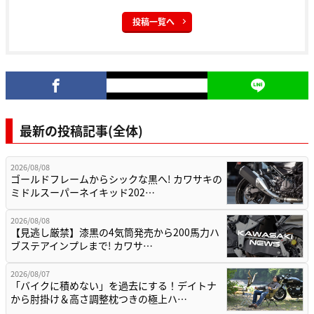
投稿一覧へ
最新の投稿記事(全体)
2026/08/08
ゴールドフレームからシックな黒へ! カワサキの
ミドルスーパーネイキッド202…
2026/08/08
【見逃し厳禁】漆黒の4気筒発売から200馬力ハ
ブステアインプレまで! カワサ…
2026/08/07
「バイクに積めない」を過去にする！デイトナ
から肘掛け＆高さ調整枕つきの極上ハ…