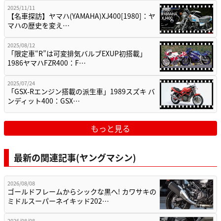
2025/11/11
【名車探訪】ヤマハ(YAMAHA)XJ400[1980]：ヤ
マハの歴史を変え…
2025/08/12
「限定車“R”は可変排気バルブEXUP初搭載」
1986ヤマハFZR400：F…
2025/07/24
「GSX-Rエンジン搭載の派生車」1989スズキ バ
ンディット400：GSX…
もっと見る
最新の関連記事(ヤングマシン)
2026/08/08
ゴールドフレームからシックな黒へ! カワサキの
ミドルスーパーネイキッド202…
2026/08/08