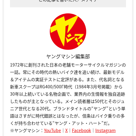
ヤングマシン編集部
1972年に創刊された日本の老舗モーターサイクルマガジンの
一誌。常にその時代の熱いバイク達を追い続け、最新モデル
＆アイテムの実証テストに定評がある。また、代名詞となる
新車スクープはRG400/500Γ時代（1984年3月号掲載）から
30年以上続いている名物企画で、業界内の生情報を独自追跡
したものが主となっている。メイン読者層は50代とそのジュ
ニア世代となる20代。ブランドタイトルの“ヤング”という単
語はさすがに時代錯誤とはなったが、信条はバイク乗りの多
くが持ち合わせている“ヤング・アット・ハート”だ。
※ヤングマシン：
YouTube
｜
X
｜
Facebook
｜
Instagram