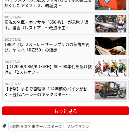
熱くしたアメフェス、岩城滉…
2026/08/04
伝説の名車・カワサキ「650-W1」が息吹き返
す。漫画『レストア！～改造車工…
2026/08/02
1980年代、2ストレーサーレプリカの伝説を再
び。ヤマハ「RZ250」の流麗…
2026/07/31
【DT200R/CRM/KDX/RH】80〜90年代を駆け抜
けた「2ストオフ…
2026/07/22
【衝撃】まるで自転車! 114年前のバイクが動
く〜歴代ハーレーのキックスター…
もっと見る
[連載]青春名車オールスターズ
ヤングマシン