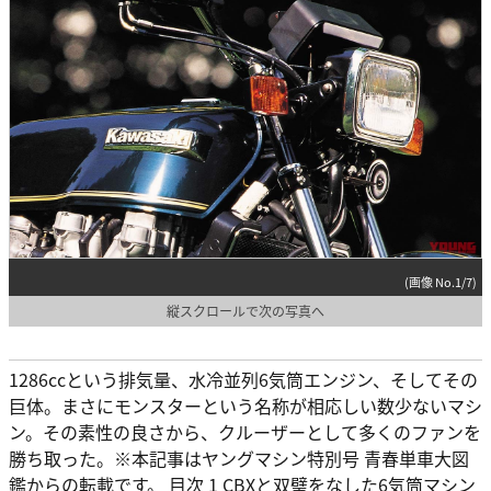
(画像 No.1/7)
縦スクロールで次の写真へ
1286ccという排気量、水冷並列6気筒エンジン、そしてその
巨体。まさにモンスターという名称が相応しい数少ないマシ
ン。その素性の良さから、クルーザーとして多くのファンを
勝ち取った。※本記事はヤングマシン特別号 青春単車大図
鑑からの転載です。 目次 1 CBXと双璧をなした6気筒マシン