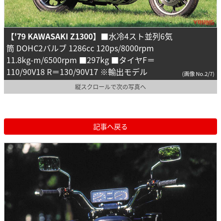
【'79 KAWASAKI Z1300】
■水冷4スト並列6気
筒 DOHC2バルブ 1286cc 120ps/8000rpm
11.8kg-m/6500rpm ■297kg ■タイヤF＝
110/90V18 R＝130/90V17 ※輸出モデル
(画像 No.2/7)
縦スクロールで次の写真へ
記事へ戻る