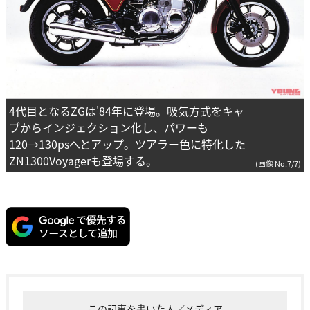
4代目となるZGは'84年に登場。吸気方式をキャ
ブからインジェクション化し、パワーも
120→130psへとアップ。ツアラー色に特化した
ZN1300Voyagerも登場する。
(画像 No.7/7)
この記事を書いた人／メディア