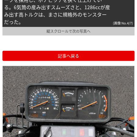
る。6気筒の産み出すスムーズさと、1286ccが産
み出す高トルクは、まさに規格外のモンスター
だった。
(画像 No.4/7)
縦スクロールで次の写真へ
記事へ戻る