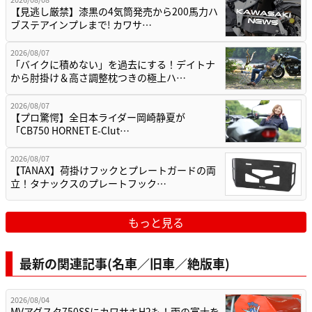
【見逃し厳禁】漆黒の4気筒発売から200馬力ハ
ブステアインプレまで! カワサ…
2026/08/07
「バイクに積めない」を過去にする！デイトナ
から肘掛け＆高さ調整枕つきの極上ハ…
2026/08/07
【プロ驚愕】全日本ライダー岡崎静夏が
「CB750 HORNET E-Clut…
2026/08/07
【TANAX】荷掛けフックとプレートガードの両
立！タナックスのプレートフック…
もっと見る
最新の関連記事(名車／旧車／絶版車)
2026/08/04
MVアグスタ750SSにカワサキH2も！雨の富士を