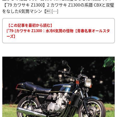
【’79 カワサキ Z1300】2 カワサキ Z1300の系譜 CBXと双璧
をなした6気筒マシン【 […]
【この記事を最初から読む】
[’79-]カワサキ Z1300：水冷6気筒の怪物【青春名車オールスタ
ーズ】