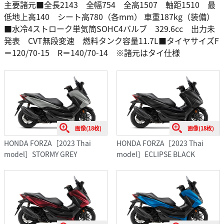
主要諸元■全長2143 全幅754 全高1507 軸距1510 最
低地上高140 シート高780（各mm） 車重187kg（装備）
■水冷4ストローク単気筒SOHC4バルブ 329.6cc 出力未
発表 CVT無段変速 燃料タンク容量11.7L■タイヤサイズF
＝120/70-15 R＝140/70-14 ※諸元はタイ仕様
画像(18枚)
画像(18枚)
HONDA FORZA［2023 Thai
HONDA FORZA［2023 Thai
model］STORMY GREY
model］ECLIPSE BLACK