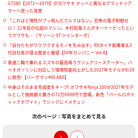
GT380【1971～1979】がカワサキ マッハと異なるグランドツア
ラーへ至った背景
「これほど理性がブッ飛んだクルマはない」恐怖の電子制御ゼ
ロ！ 21年前の伝説のマシン。木村拓哉さんがオーナーだったとい
うウワサも…［サリーン S7 ツインターボ］
「自分たちがワクワクするモノを生み出す」RSタイチ創業者＆3
代目社長が語る歴史と展望【50年カンパニー Vol.8】
普通二輪で乗れるスズキの最高峰ラグジュアリースクーター。バ
イオガソリンに対応して環境性能向上がした2027年モデルが8/18
に発売!【バーグマン400 ABS】
中身はそのまま完成度をキープ! カワサキNinja 250が2027年モデ
ルとして価格据え置きの72万6000円で登場。新色「パールロボテ
ィックホワイト」でシックにイメチェン
次のページ：写真をまとめて見る
1
2