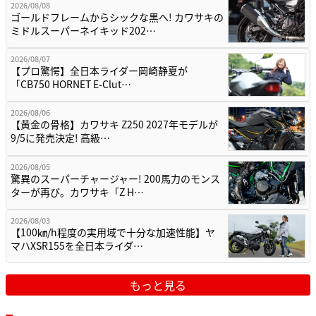
2026/08/08
ゴールドフレームからシックな黒へ! カワサキの
ミドルスーパーネイキッド202…
2026/08/07
【プロ驚愕】全日本ライダー岡崎静夏が
「CB750 HORNET E-Clut…
2026/08/06
【黄金の骨格】カワサキ Z250 2027年モデルが
9/5に発売決定! 高級…
2026/08/05
驚異のスーパーチャージャー! 200馬力のモンス
ターが再び。カワサキ「Z H…
2026/08/03
【100㎞/h程度の実用域で十分な加速性能】ヤ
マハXSR155を全日本ライダ…
もっと見る