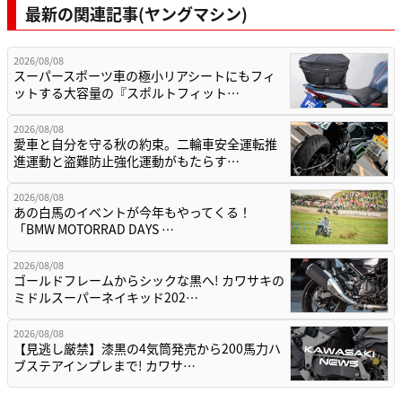
最新の関連記事(ヤングマシン)
2026/08/08
スーパースポーツ車の極小リアシートにもフィ
ットする大容量の『スポルトフィット…
2026/08/08
愛車と自分を守る秋の約束。二輪車安全運転推
進運動と盗難防止強化運動がもたらす…
2026/08/08
あの白馬のイベントが今年もやってくる！
「BMW MOTORRAD DAYS …
2026/08/08
ゴールドフレームからシックな黒へ! カワサキの
ミドルスーパーネイキッド202…
2026/08/08
【見逃し厳禁】漆黒の4気筒発売から200馬力ハ
ブステアインプレまで! カワサ…