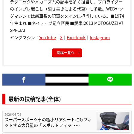
テクニックやメカニズムの記事を多く担当し、プロライダー
のインプレ起こし（聞き書きによる代筆）も多数。WEBヤン
グマシンでは新車系の記事をメインに担当している。■1974
年生まれ ■ネイティブ足立区民 ■愛車:2013 MOTOGUZZI V7
SPECIAL
ヤングマシン：
YouTube
｜
X
｜
Facebook
｜
Instagram
投稿一覧へ
最新の投稿記事(全体)
2026/08/08
スーパースポーツ車の極小リアシートにもフィ
ットする大容量の『スポルトフィット…