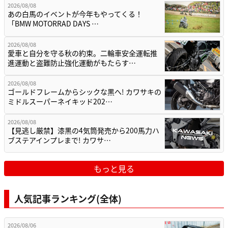
2026/08/08
あの白馬のイベントが今年もやってくる！
「BMW MOTORRAD DAYS …
2026/08/08
愛車と自分を守る秋の約束。二輪車安全運転推
進運動と盗難防止強化運動がもたらす…
2026/08/08
ゴールドフレームからシックな黒へ! カワサキの
ミドルスーパーネイキッド202…
2026/08/08
【見逃し厳禁】漆黒の4気筒発売から200馬力ハ
ブステアインプレまで! カワサ…
もっと見る
人気記事ランキング(全体)
2026/08/06