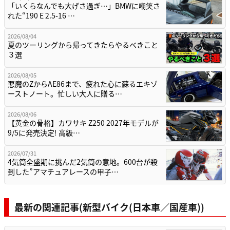
「いくらなんでも大げさ過ぎ…」BMWに嘲笑さ
れた“190 E 2.5-16 …
2026/08/04
夏のツーリングから帰ってきたらやるべきこと
３選
2026/08/05
悪魔のZからAE86まで、疲れた心に蘇るエキゾ
ーストノート。忙しい大人に贈る…
2026/08/06
【黄金の骨格】カワサキ Z250 2027年モデルが
9/5に発売決定! 高級…
2026/07/31
4気筒全盛期に挑んだ2気筒の意地。600台が殺
到した”アマチュアレースの甲子…
最新の関連記事(新型バイク(日本車／国産車))