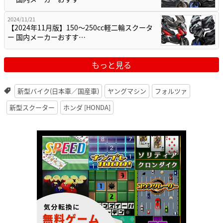
2024/11/21
【2024年11月版】150～250cc軽二輪スクータ
ー 国内メーカーおすす…
もっと見る
新型バイク(日本車／国産車)
ヤングマシン
フォルツァ
新型スクーター
ホンダ [HONDA]