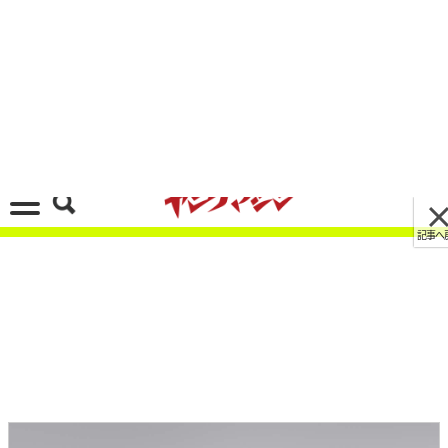
記事へ戻る
[画像 No.2/18]ホンダ「フォルツァ」がデザイン
一新！ タイで350が発表され、国内250も登場確
実
2022/10/05