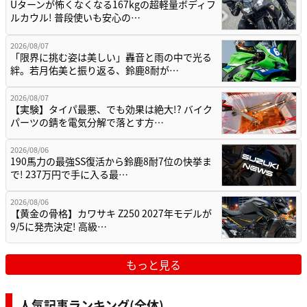
Uターンが怖くなくなる167kgの超軽量ボディフ
ルカウル! 普段使いも安心の…
2026/08/07
「限界に挑む姿は美しい」轟音と雨の中で光る
絆。若月佑美と振り返る、鈴鹿8耐が…
2026/08/07
【実験】タイパ最悪、でも効果は絶大!? バイク
パーツの錆を電気分解で落とす方…
2026/08/06
190馬力の最強SS復活から鈴鹿8耐7位の快挙ま
で! 237万円で手に入る最…
2026/08/06
【黄金の骨格】カワサキ Z250 2027年モデルが
9/5に発売決定! 高級…
もっと見る
人気記事ランキング(全体)