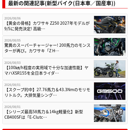
最新の関連記事(新型バイク(日本車／国産車))
2026/08/06
【黄金の骨格】カワサキ Z250 2027年モデルが
9/5に発売決定! 高級…
2026/08/05
驚異のスーパーチャージャー! 200馬力のモンス
ターが再び。カワサキ「Z H…
2026/08/03
【100㎞/h程度の実用域で十分な加速性能】ヤ
マハXSR155を全日本ライダ…
2026/08/01
【スクープ的中】27.76馬力＆43.3Nmのモリモ
リトルク。大排気量シング…
2026/08/01
【シリーズ最高58馬力＆14kg軽量化】新型
CB400SFは「E-Clutc…