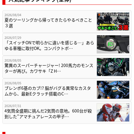
2026/08/04
夏のツーリングから帰ってきたらやるべきこと
３選
2026/07/29
「スイッチONで明らかに違いを感じる…」あら
ゆる車種に取付OK。コンパクトボ…
2026/08/05
驚異のスーパーチャージャー! 200馬力のモンス
ターが再び。カワサキ「Z H…
2026/08/05
ブレンボ6基のカブ!? 脳がバグる異常なカスタ
ムから、最新Eクラッチ搭載のC…
2026/07/31
4気筒全盛期に挑んだ2気筒の意地。600台が殺
到した”アマチュアレースの甲子…