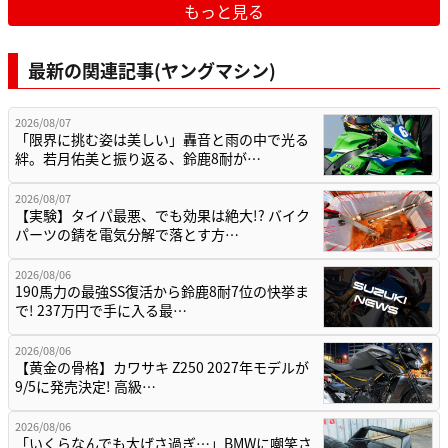
もっと見る
最新の関連記事(ヤングマシン)
2026/08/07
「限界に挑む姿は美しい」轟音と雨の中で光る
絆。若月佑美と振り返る、鈴鹿8耐が…
2026/08/07
【実験】タイパ最悪、でも効果は絶大!? バイク
パーツの錆を電気分解で落とす方…
2026/08/06
190馬力の最強SS復活から鈴鹿8耐7位の快挙ま
で! 237万円で手に入る最…
2026/08/06
【黄金の骨格】カワサキ Z250 2027年モデルが
9/5に発売決定! 高級…
2026/08/06
「いくらなんでも大げさ過ぎ…」BMWに嘲笑さ