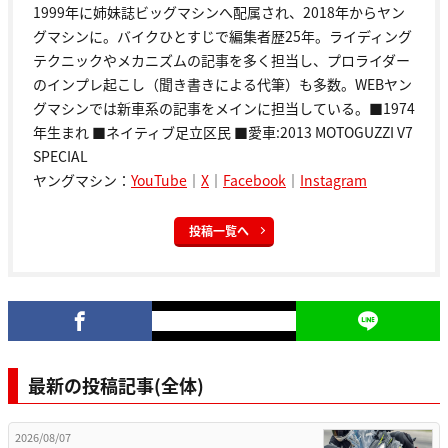
1999年に姉妹誌ビッグマシンへ配属され、2018年からヤン
グマシンに。バイクひとすじで編集者歴25年。ライディング
テクニックやメカニズムの記事を多く担当し、プロライダー
のインプレ起こし（聞き書きによる代筆）も多数。WEBヤン
グマシンでは新車系の記事をメインに担当している。■1974
年生まれ ■ネイティブ足立区民 ■愛車:2013 MOTOGUZZI V7
SPECIAL
ヤングマシン：
YouTube
｜
X
｜
Facebook
｜
Instagram
投稿一覧へ
最新の投稿記事(全体)
2026/08/07