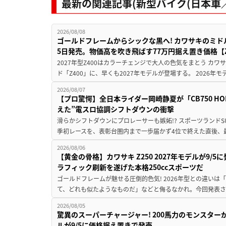
最新の関連記事(新型バイク(日本車／
2026/08/08
ゴールドフレームからシックな黒へ! カワサキのミド
5日発売。物価高を吹き飛ばす77万円据え置き価格【Z
2027年型Z400はカラーチェンジで大人の色気をまとう カ
ド「Z400」に、早くも2027年モデルが登場する。 2026年
2026/08/07
【プロ驚愕】全日本ライダー岡崎静夏が「CB750 HORNE
えた”電スロ協調シフトダウンの衝撃
滑らかシフトダウンにプロレーサーも嫉妬!? スポーツランド
季初レースを、表彰台圏内まで一歩届かず4位で終えた直後、最新モデ
2026/08/06
【黄金の骨格】カワサキ Z250 2027年モデルが9/
ラフィック刷新を遂げた本格250ccスポーツだ
ゴールドフレームが魅せる圧倒的色気! 2026年型との違いは「
て、どれも似たようなものだ」などと侮るなかれ。今回発表されたカ
2026/08/05
驚異のスーパーチャージャー! 200馬力のモンスターが再
ルが9/5に価格据え置きで発売