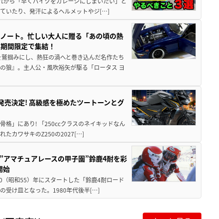
と疲れから「早くバイクをガレージにしまいたい」と
ていたり、発汗によるヘルメットやジ[…]
トノート。忙しい大人に贈る「あの頃の熱
に期間限定で集結！
を鷲掴みにし、熱狂の渦へと巻き込んだ名作たち
の狼』。主人公・風吹裕矢が駆る「ロータス ヨ
5に発売決定! 高級感を極めたツートーンとグ
骨格」にあり! 「250ccクラスのネイキッドなん
ワサキのZ250の2027[…]
た”アマチュアレースの甲子園”鈴鹿4耐を彩
開始
80（昭和55）年にスタートした「鈴鹿4耐ロード
受け皿となった。1980年代後半[…]