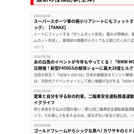
2026/08/08
スーパースポーツ車の極小リアシートにもフィットす
ッグ』【TANAX】
シートにフィットする「ボトムカット形状」 最大の特徴は、
ムカット形状」。接地部の面積が小さくても上部に行くほど
ッ[…]
2026/08/08
あの白馬のイベントが今年もやってくる！「BMW MOTORR
日開催！新型F450GSの解体ショーに最大28度ヒル
注目の目玉！「NEW F 450 GS」日本お披露目＆エンジン
は、次世代アドベンチャーとして熱い視線が注がれる「NEW F 45
2026/08/08
愛車と自分を守る秋の約束。二輪車安全運転推進運
イクライフ
命と未来を守る20日間の誓い：第51回二輪車安全運転推進運
イク。その楽しさを支えるのは、揺るぎない安全と安心だ。一般
2026/08/08
ゴールドフレームからシックな黒へ! カワサキのミド