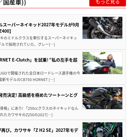
国産車))
もっと見る
ルスーパーネイキッド2027年モデルが9月
400】
ワサキのミドルクラスを牽引するスーパーネイキッ
モデルで採用されていた、グレー[…]
T E-Clutch」を試乗! “私の左手を超
SUGOで開催された全日本ロードレース選手権の今
ルのCB750 HORNET […]
5に発売決定! 高級感を極めたツートーンとグ
骨格」にあり! 「250ccクラスのネイキッドなん
ワサキのZ250の2027[…]
び。カワサキ「Z H2 SE」2027年モデ