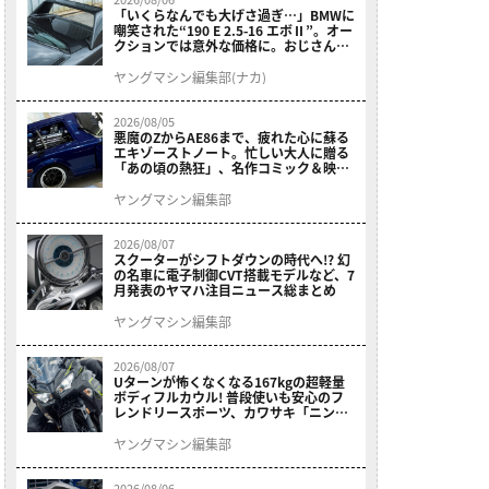
「いくらなんでも大げさ過ぎ…」BMWに
嘲笑された“190 E 2.5-16 エボⅡ”。オー
クションでは意外な価格に。おじさん達
が少年だった頃の憧れのクルマを深堀り
ヤングマシン編集部(ナカ)
2026/08/05
悪魔のZからAE86まで、疲れた心に蘇る
エキゾーストノート。忙しい大人に贈る
「あの頃の熱狂」、名作コミック＆映画
の愛機たちが東京駅地下に期間限定で集
結！
ヤングマシン編集部
2026/08/07
スクーターがシフトダウンの時代へ!? 幻
の名車に電子制御CVT搭載モデルなど、7
月発表のヤマハ注目ニュース総まとめ
ヤングマシン編集部
2026/08/07
Uターンが怖くなくなる167kgの超軽量
ボディフルカウル! 普段使いも安心のフ
レンドリースポーツ、カワサキ「ニンジ
ャ400」2027モデルが価格据え置きで
9/5発売
ヤングマシン編集部
2026/08/06