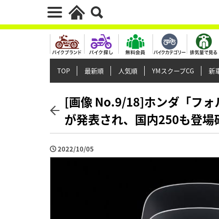
TOP
最新順
人気順
YMスクープCG
新車
[画像 No.9/18]ホンダ「
が発表され、国内250も登場
2022/10/05