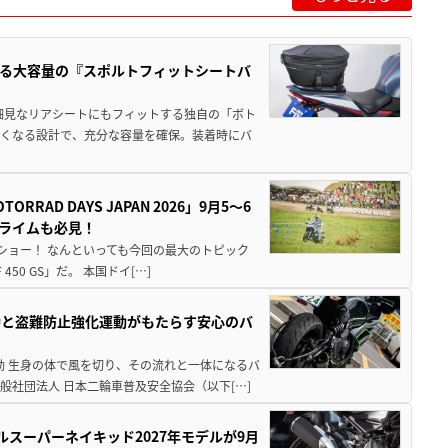
る大容量の『スポルトフィットシートバ
細見なリアシートにもフィットする独自の「ボト
広くなる設計で、充分な容量を確保。装着時にバ
AD DAYS JAPAN 2026」9月5〜6
クライムも必見！
解体ショー！ なんといっても今回の最大のトピック
0 GS」だ。 本国ドイ[…]
動と盗難防止強化運動がもたらす安心のバ
動 生身の体で風を切り、その流れと一体になるバ
社団法人 日本二輪車普及安全協会（以下[…]
ルスーパーネイキッド2027年モデルが9月