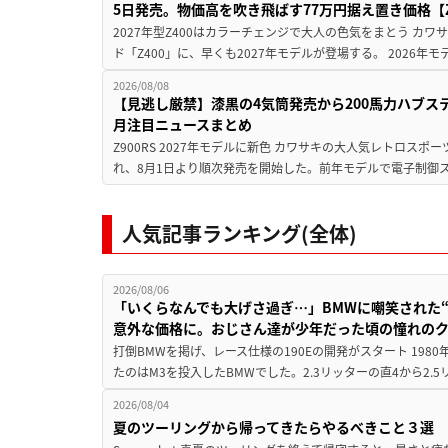
5日発売。物価高を吹き飛ばす77万円据え置き価格【Z
2027年型Z400はカラーチェンジで大人の色気をまとう カ
ド「Z400」に、早くも2027年モデルが登場する。 2026年
2026/08/08
【見逃し厳禁】漆黒の4気筒発売から200馬力ハブス
月注目ニュースまとめ
Z900RS 2027年モデルに新色 カワサキの大人気レトロスポー
れ、8月1日より順次発売を開始した。前年モデルで電子制御ス
人気記事ランキング(全体)
2026/08/06
「いくらなんでも大げさ過ぎ…」BMWに嘲笑された“190
意外な価格に。おじさん達が少年だった頃の憧れの
打倒BMWを掲げ、レース仕様の190Eの開発がスタート 19
たのはM3を投入したBMWでした。2.3リッターの直4から2.
2026/08/04
夏のツーリングから帰ってきたらやるべきこと３選