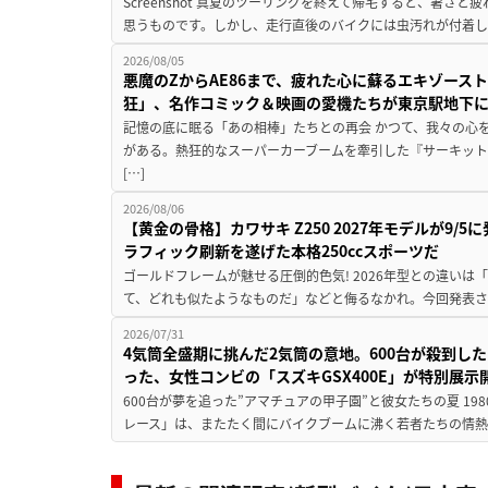
Screenshot 真夏のツーリングを終えて帰宅すると、暑さ
思うものです。しかし、走行直後のバイクには虫汚れが付着し
2026/08/05
悪魔のZからAE86まで、疲れた心に蘇るエキゾース
狂」、名作コミック＆映画の愛機たちが東京駅地下
記憶の底に眠る「あの相棒」たちとの再会 かつて、我々の心
がある。熱狂的なスーパーカーブームを牽引した『サーキット
[…]
2026/08/06
【黄金の骨格】カワサキ Z250 2027年モデルが9/
ラフィック刷新を遂げた本格250ccスポーツだ
ゴールドフレームが魅せる圧倒的色気! 2026年型との違いは「
て、どれも似たようなものだ」などと侮るなかれ。今回発表されたカ
2026/07/31
4気筒全盛期に挑んだ2気筒の意地。600台が殺到し
った、女性コンビの「スズキGSX400E」が特別展示
600台が夢を追った”アマチュアの甲子園”と彼女たちの夏 19
レース」は、またたく間にバイクブームに沸く若者たちの情熱の