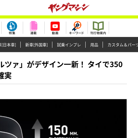
[日本車]
新車[外国車]
試乗インプレ
用品
カスタム＆パー
フォルツァ」がデザイン一新！ タイで350
確実