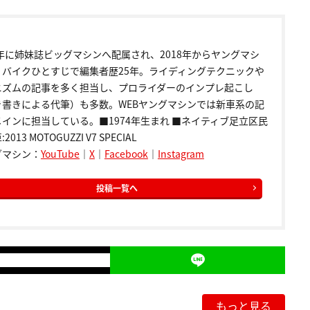
9年に姉妹誌ビッグマシンへ配属され、2018年からヤングマシ
。バイクひとすじで編集者歴25年。ライディングテクニックや
ニズムの記事を多く担当し、プロライダーのインプレ起こし
き書きによる代筆）も多数。WEBヤングマシンでは新車系の記
インに担当している。■1974年生まれ ■ネイティブ足立区民
2013 MOTOGUZZI V7 SPECIAL
グマシン：
YouTube
｜
X
｜
Facebook
｜
Instagram
投稿一覧へ
もっと見る