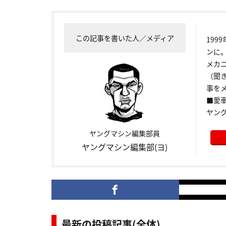
この記事を書いた人／メディア
199
ンに
メカ
（聞
事をメ
■愛車:
ヤン
ヤングマシン編集部員
ヤングマシン編集部(ヨ)
最新の投稿記事(全体)