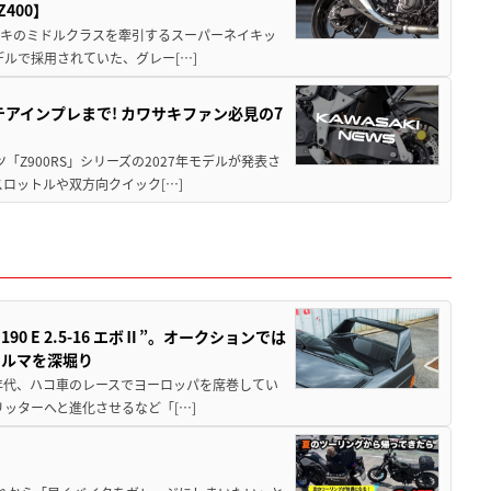
400】
ワサキのミドルクラスを牽引するスーパーネイキッ
モデルで採用されていた、グレー[…]
テアインプレまで! カワサキファン必見の7
ツ「Z900RS」シリーズの2027年モデルが発表さ
ロットルや双方向クイック[…]
 E 2.5-16 エボⅡ”。オークションでは
クルマを深堀り
80年代、ハコ車のレースでヨーロッパを席巻してい
5リッターへと進化させるなど「[…]