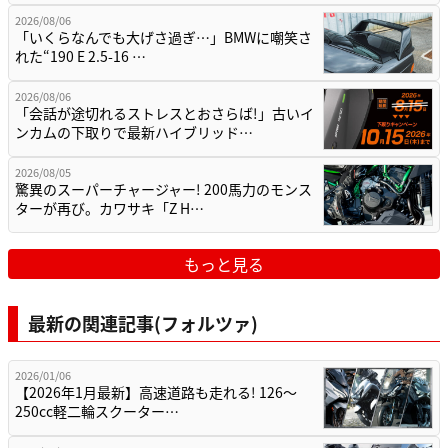
2026/08/06
「いくらなんでも大げさ過ぎ…」BMWに嘲笑さ
れた“190 E 2.5-16 …
2026/08/06
「会話が途切れるストレスとおさらば!」古いイ
ンカムの下取りで最新ハイブリッド…
2026/08/05
驚異のスーパーチャージャー! 200馬力のモンス
ターが再び。カワサキ「Z H…
もっと見る
最新の関連記事(フォルツァ)
2026/01/06
【2026年1月最新】高速道路も走れる! 126～
250cc軽二輪スクーター…