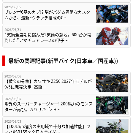
2026/08/05
ブレンボ6基のカブ!? 脳がバグる異常なカスタ
ムから、最新Eクラッチ搭載のC…
2026/07/31
4気筒全盛期に挑んだ2気筒の意地。600台が殺
到した”アマチュアレースの甲子…
最新の関連記事(新型バイク(日本車／国産車))
2026/08/06
【黄金の骨格】カワサキ Z250 2027年モデルが
9/5に発売決定! 高級…
2026/08/05
驚異のスーパーチャージャー! 200馬力のモンス
ターが再び。カワサキ「Z H…
2026/08/03
【100㎞/h程度の実用域で十分な加速性能】ヤ
マハXSR155を全日本ライダ…