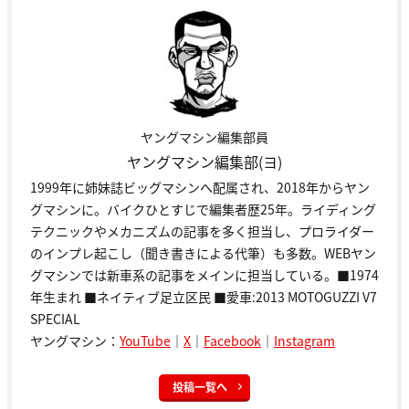
ヤングマシン編集部員
ヤングマシン編集部(ヨ)
1999年に姉妹誌ビッグマシンへ配属され、2018年からヤン
グマシンに。バイクひとすじで編集者歴25年。ライディング
テクニックやメカニズムの記事を多く担当し、プロライダー
のインプレ起こし（聞き書きによる代筆）も多数。WEBヤン
グマシンでは新車系の記事をメインに担当している。■1974
年生まれ ■ネイティブ足立区民 ■愛車:2013 MOTOGUZZI V7
SPECIAL
ヤングマシン：
YouTube
｜
X
｜
Facebook
｜
Instagram
投稿一覧へ