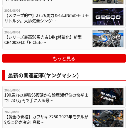
2026/08/01
【スクープ的中】27.76馬力＆43.3Nmのモリモ
リトルク。大排気量シング…
2026/08/01
【シリーズ最高58馬力＆14kg軽量化】新型
CB400SFは「E-Clutc…
もっと見る
最新の関連記事(ヤングマシン)
2026/08/06
190馬力の最強SS復活から鈴鹿8耐7位の快挙ま
で! 237万円で手に入る最…
2026/08/06
【黄金の骨格】カワサキ Z250 2027年モデルが
9/5に発売決定! 高級…