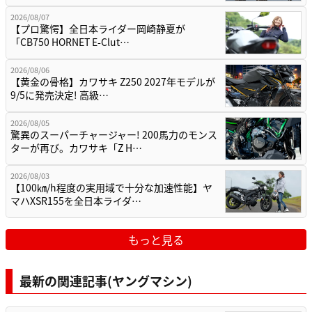
2026/08/07
【プロ驚愕】全日本ライダー岡崎静夏が
「CB750 HORNET E-Clut…
2026/08/06
【黄金の骨格】カワサキ Z250 2027年モデルが
9/5に発売決定! 高級…
2026/08/05
驚異のスーパーチャージャー! 200馬力のモンス
ターが再び。カワサキ「Z H…
2026/08/03
【100㎞/h程度の実用域で十分な加速性能】ヤ
マハXSR155を全日本ライダ…
もっと見る
最新の関連記事(ヤングマシン)