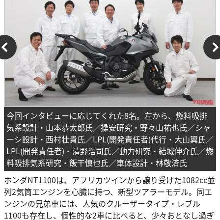
今回インタビューに応じてくれた8名。左から、燃料吸排
気系設計・山本恭太郎氏／操安研究・野々山祐也氏／シャ
ーシ設計・西村壮貴氏／LPL(開発責任者)代行・大山翼氏／
LPL(開発責任者)・清野浩司氏／動力研究・結城伸介氏／燃
料吸排気系研究・飯干慎也氏／車体設計・林敬済氏
ホンダNT1100は、アフリカツインから譲り受けた1082cc並
列2気筒エンジンを心臓に持つ、新型ツアラーモデル。同エ
ンジンの兄弟車には、人気のクルーザータイプ・レブル
1100も存在し、個性的な2車に比べると、少々おとなし過ぎ