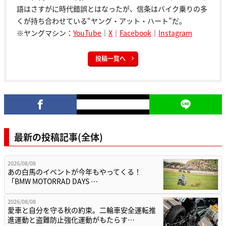
語はさすがに時代錯誤とはなったが、信条はバイク乗りの多
くが持ち合わせている“ヤング・アット・ハート”だ。
※ヤングマシン：
YouTube
｜
X
｜
Facebook
｜
Instagram
投稿一覧へ
最新の投稿記事(全体)
2026/08/08
あの白馬のイベントが今年もやってくる！
「BMW MOTORRAD DAYS …
2026/08/08
愛車と自分を守る秋の約束。二輪車安全運転推
進運動と盗難防止強化運動がもたらす…