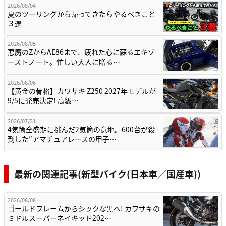
2026/08/04
夏のツーリングから帰ってきたらやるべきこと
３選
2026/08/05
悪魔のZからAE86まで、疲れた心に蘇るエキゾ
ーストノート。忙しい大人に贈る…
2026/08/06
【黄金の骨格】カワサキ Z250 2027年モデルが
9/5に発売決定! 高級…
2026/07/31
4気筒全盛期に挑んだ2気筒の意地。600台が殺
到した”アマチュアレースの甲子…
最新の関連記事(新型バイク(日本車／国産車))
2026/08/08
ゴールドフレームからシックな黒へ! カワサキの
ミドルスーパーネイキッド202…