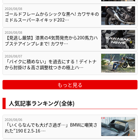
2026/08/08
ゴールドフレームからシックな黒へ! カワサキの
ミドルスーパーネイキッド202…
2026/08/08
【見逃し厳禁】漆黒の4気筒発売から200馬力ハ
ブステアインプレまで! カワサ…
2026/08/07
「バイクに積めない」を過去にする！デイトナ
から肘掛け＆高さ調整枕つきの極上ハ…
もっと見る
人気記事ランキング(全体)
2026/08/06
「いくらなんでも大げさ過ぎ…」BMWに嘲笑さ
れた“190 E 2.5-16 …