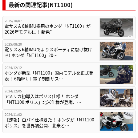
最新の関連記事(NT1100)
2025/10/07
電サス＆6軸IMU採用のホンダ「NT1100」が
2026年モデルに！ 新色“…
2025/08/20
電サス＆6軸IMUでよりスポーティに駆け抜け
ろ! ホンダ「NT1100」20…
2024/12/12
ホンダが新型「NT1100」国内モデルを正式発
表！ 6軸IMU＋電子制御サス…
2024/12/05
アメリカ初導入はポリス仕様！ ホンダ
「NT1100 ポリス」北米仕様が登場、…
2024/11/02
【速報】白バイ仕様きた！ ホンダが「NT1100
ポリス」を世界初公開、北米と…