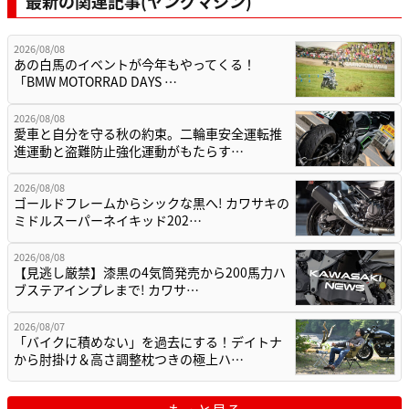
最新の関連記事(ヤングマシン)
2026/08/08
あの白馬のイベントが今年もやってくる！
「BMW MOTORRAD DAYS …
2026/08/08
愛車と自分を守る秋の約束。二輪車安全運転推
進運動と盗難防止強化運動がもたらす…
2026/08/08
ゴールドフレームからシックな黒へ! カワサキの
ミドルスーパーネイキッド202…
2026/08/08
【見逃し厳禁】漆黒の4気筒発売から200馬力ハ
ブステアインプレまで! カワサ…
2026/08/07
「バイクに積めない」を過去にする！デイトナ
から肘掛け＆高さ調整枕つきの極上ハ…