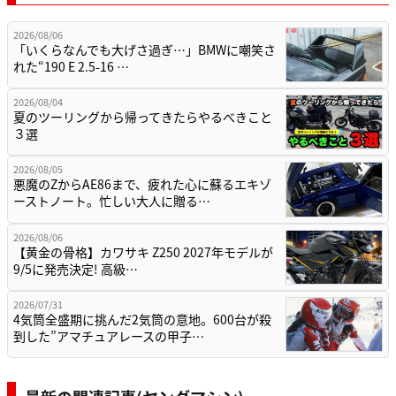
2026/08/06
「いくらなんでも大げさ過ぎ…」BMWに嘲笑さ
れた“190 E 2.5-16 …
2026/08/04
夏のツーリングから帰ってきたらやるべきこと
３選
2026/08/05
悪魔のZからAE86まで、疲れた心に蘇るエキゾ
ーストノート。忙しい大人に贈る…
2026/08/06
【黄金の骨格】カワサキ Z250 2027年モデルが
9/5に発売決定! 高級…
2026/07/31
4気筒全盛期に挑んだ2気筒の意地。600台が殺
到した”アマチュアレースの甲子…