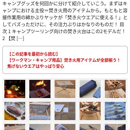
キャンプグッズを何回かに分けて紹介していこう。まずはキ
ャンプにおける主役＝焚き火用のアイテムから。もともと溶
接作業用の綿かぶりヤッケが「焚き火ウエアに使える！」と
してバズっただけに、その注力ぶりはかなりのものだ！ 目
次 1 キャンプツーリング向けの焚き火台はこの2モデルだ！
2 【焚 […]
【この記事を最初から読む】
【ワークマン・キャンプ用品】焚き火用アイテムが全部揃う！
焦げないウエアはやっぱり安心