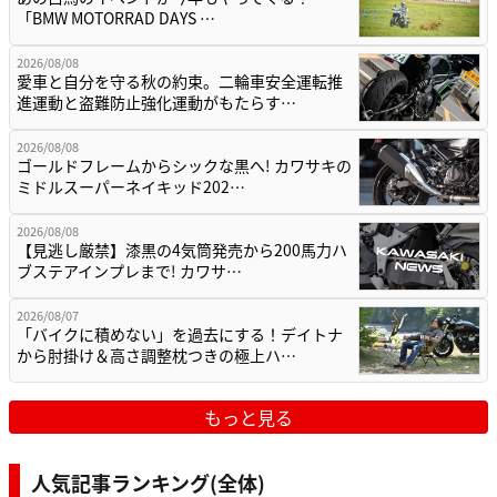
「BMW MOTORRAD DAYS …
2026/08/08
愛車と自分を守る秋の約束。二輪車安全運転推
進運動と盗難防止強化運動がもたらす…
2026/08/08
ゴールドフレームからシックな黒へ! カワサキの
ミドルスーパーネイキッド202…
2026/08/08
【見逃し厳禁】漆黒の4気筒発売から200馬力ハ
ブステアインプレまで! カワサ…
2026/08/07
「バイクに積めない」を過去にする！デイトナ
から肘掛け＆高さ調整枕つきの極上ハ…
もっと見る
人気記事ランキング(全体)