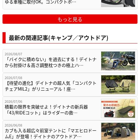
ゆる車種に取付OK。コンパクトボ…
もっと見る
最新の関連記事(キャンプ／アウトドア)
2026/08/07
「バイクに積めない」を過去にする！デイトナ
から肘掛け＆高さ調整枕つきの極上ハ…
2026/07/08
【待望の進化】デイトナの超人気「コンパクト
チェアMIL2」がリニューアル！座…
2026/07/06
積載の限界を突破せよ！デイトナの新兵器
「43/RIDEコット」はライダーの救…
2026/06/08
カブも入る超広々前室テントに「マエヒロドー
ムE」が登場！デイトナのアウトドア…