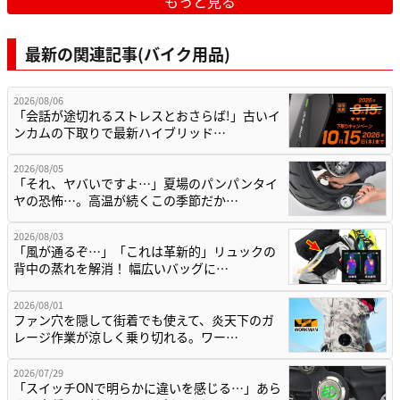
もっと見る
最新の関連記事(バイク用品)
2026/08/06
「会話が途切れるストレスとおさらば!」古いイ
ンカムの下取りで最新ハイブリッド…
2026/08/05
「それ、ヤバいですよ…」夏場のパンパンタイ
ヤの恐怖…。高温が続くこの季節だか…
2026/08/03
「風が通るぞ…」「これは革新的」リュックの
背中の蒸れを解消！ 幅広いバッグに…
2026/08/01
ファン穴を隠して街着でも使えて、炎天下のガ
レージ作業が涼しく乗り切れる。ワー…
2026/07/29
「スイッチONで明らかに違いを感じる…」あら