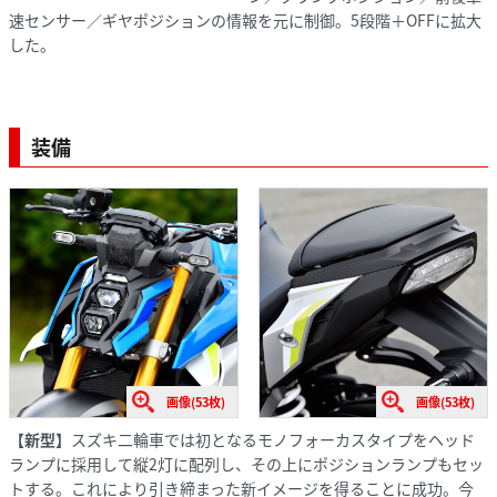
速センサー／ギヤポジションの情報を元に制御。5段階＋OFFに拡大
した。
装備
画像(53枚)
画像(53枚)
【新型】
スズキ二輪車では初となるモノフォーカスタイプをヘッド
ランプに採用して縦2灯に配列し、その上にポジションランプもセッ
トする。これにより引き締まった新イメージを得ることに成功。今