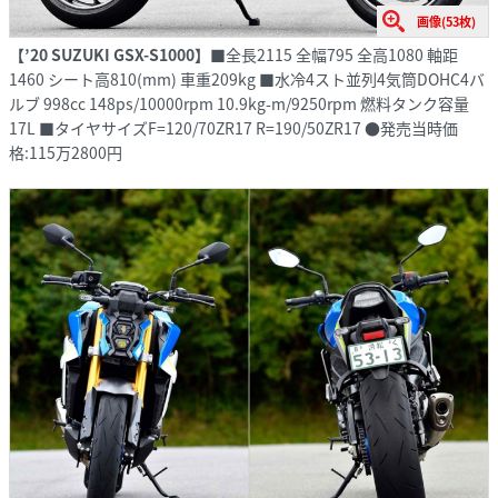
画像(53枚)
【’20 SUZUKI GSX-S1000】
■全長2115 全幅795 全高1080 軸距
1460 シート高810(mm) 車重209kg ■水冷4スト並列4気筒DOHC4バ
ルブ 998cc 148ps/10000rpm 10.9kg-m/9250rpm 燃料タンク容量
17L ■タイヤサイズF=120/70ZR17 R=190/50ZR17 ●発売当時価
格:115万2800円