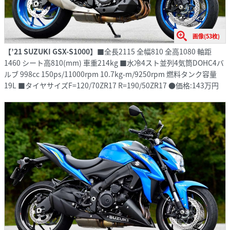
画像(53枚)
【’21 SUZUKI GSX-S1000】
■全長2115 全幅810 全高1080 軸距
1460 シート高810(mm) 車重214kg ■水冷4スト並列4気筒DOHC4バ
ルブ 998cc 150ps/11000rpm 10.7kg-m/9250rpm 燃料タンク容量
19L ■タイヤサイズF=120/70ZR17 R=190/50ZR17 ●価格:143万円