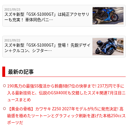
2021/09/23
スズキ新型「GSX-S1000GT」は純正アクセサリ
ーも充実！ 車体同色パニ…
2021/09/22
スズキ新型「GSX-S1000GT」登場！ 先鋭デザイ
ン＋クルコン、シフター…
最新の記事
190馬力の最強SS復活から鈴鹿8耐7位の快挙まで! 237万円で手に
入る最新技術と、伝説のGSX400Eも交錯したスズキ関連7月注目ニ
ュースまとめ
【黄金の骨格】カワサキ Z250 2027年モデルが9/5に発売決定! 高
級感を極めたツートーンとグラフィック刷新を遂げた本格250ccス
ポーツだ