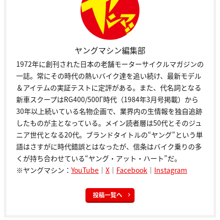
ヤングマシン編集部
1972年に創刊された日本の老舗モーターサイクルマガジンの
一誌。常にその時代の熱いバイク達を追い続け、最新モデル
＆アイテムの実証テストに定評がある。また、代名詞となる
新車スクープはRG400/500Γ時代（1984年3月号掲載）から
30年以上続いている名物企画で、業界内の生情報を独自追跡
したものが主となっている。メイン読者層は50代とそのジュ
ニア世代となる20代。ブランドタイトルの“ヤング”という単
語はさすがに時代錯誤とはなったが、信条はバイク乗りの多
くが持ち合わせている“ヤング・アット・ハート”だ。
※ヤングマシン：
YouTube
｜
X
｜
Facebook
｜
Instagram
投稿一覧へ