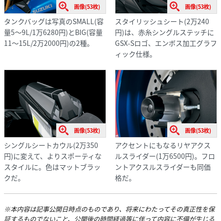
画像(53枚)
画像(53枚)
スタイリッシュシート(2万240
タンクバッグは写真のSMALL(容
円)は、赤糸シングルステッチに
量5～9L/1万6280円)とBIG(容量
GSX-Sロゴ、エンボス加工グラフ
11～15L/2万2000円)の2種。
ィック仕様。
画像(53枚)
画像(53枚)
シングルシートカウル(2万350
アクセントにもなるリヤアクス
円)に変えて、よりスポーティな
ルスライダー(1万6500円)。フロ
スタイルに。色はマットブラッ
ントアクスルスライダーも同価
クだ。
格だ。
※本内容は記事公開日時点のものであり、将来にわたってその真正性を保
証するものでないこと、公開後の時間経過等に伴って内容に不備が生じる