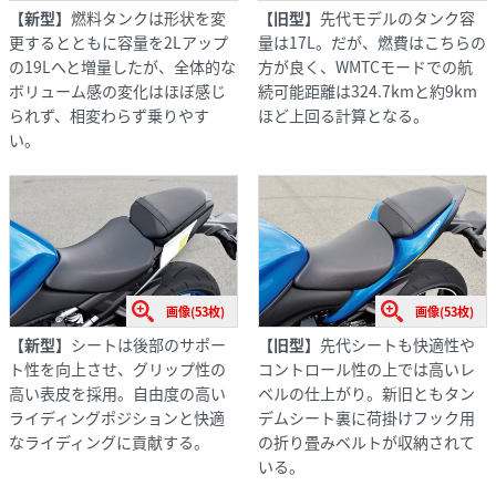
【新型】
燃料タンクは形状を変
【旧型】
先代モデルのタンク容
更するとともに容量を2Lアップ
量は17L。だが、燃費はこちらの
の19Lへと増量したが、全体的な
方が良く、WMTCモードでの航
ボリューム感の変化はほぼ感じ
続可能距離は324.7kmと約9km
られず、相変わらず乗りやす
ほど上回る計算となる。
い。
画像(53枚)
画像(53枚)
【新型】
シートは後部のサポー
【旧型】
先代シートも快適性や
ト性を向上させ、グリップ性の
コントロール性の上では高いレ
高い表皮を採用。自由度の高い
ベルの仕上がり。新旧ともタン
ライディングポジションと快適
デムシート裏に荷掛けフック用
なライディングに貢献する。
の折り畳みベルトが収納されて
いる。