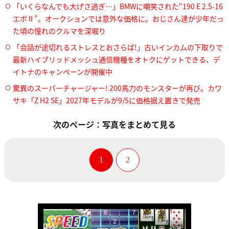
「いくらなんでも大げさ過ぎ…」BMWに嘲笑された“190 E 2.5-16
エボⅡ”。オークションでは意外な価格に。おじさん達が少年だっ
た頃の憧れのクルマを深堀り
「会話が途切れるストレスとおさらば!」古いインカムの下取りで
最新ハイブリッドメッシュ通信機種をオトクにゲットできる、デ
イトナのキャンペーンが開催中
驚異のスーパーチャージャー! 200馬力のモンスターが再び。カワ
サキ「Z H2 SE」2027年モデルが9/5に価格据え置きで発売
次のページ：写真をまとめて見る
1
2