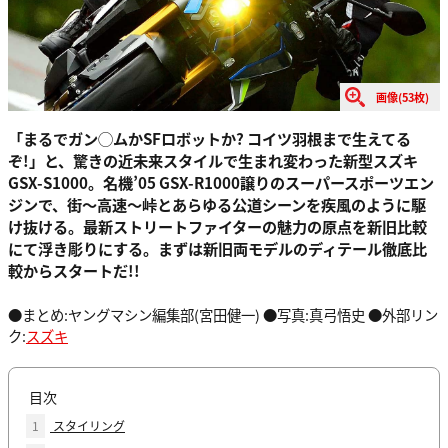
画像(53枚)
「まるでガン◯ムかSFロボットか? コイツ羽根まで生えてる
ぞ!」と、驚きの近未来スタイルで生まれ変わった新型スズキ
GSX-S1000。名機’05 GSX-R1000譲りのスーパースポーツエン
ジンで、街〜高速〜峠とあらゆる公道シーンを疾風のように駆
け抜ける。最新ストリートファイターの魅力の原点を新旧比較
にて浮き彫りにする。まずは新旧両モデルのディテール徹底比
較からスタートだ!!
●まとめ:ヤングマシン編集部(宮田健一) ●写真:真弓悟史 ●外部リン
ク:
スズキ
目次
1
スタイリング