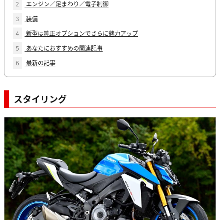
2
エンジン／足まわり／電子制御
3
装備
4
新型は純正オプションでさらに魅力アップ
5
あなたにおすすめの関連記事
6
最新の記事
スタイリング