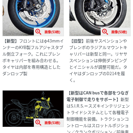
画像(53枚)
画像(53枚)
【新型】
フロントにはφ43mmイ
【旧型】
前後サスペンションや
ンナーのKYB製フルアジャスタブ
ブレンボのラジアルマウントキ
ル倒立フォーク。これにブレン
ャリパーは新型と同一。リヤサ
ボキャリパーを組み合わせる。
スペンションは伸側ダンピング
タイヤは内部を専用構造とした
とイニシャルが調整可能だ。タ
ダンロップ製
イヤはダンロップのD214を履
く。
【新型はCAN busで各部をつなぎ
電子制御で走りをサポート】
新型
はS.I.R.S.＝スズキインテリジェン
トライドシステムとして各種電子
制御機能を装備。トラクションコ
画像(53枚)
ントロールはスロットルポジショ
ン／クランクポジション／前後車