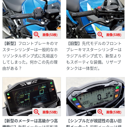
画像(53枚)
画像(53枚)
【新型】
フロントブレーキのマ
【旧型】
先代モデルのフロント
スターシリンダーは一般的なホ
ブレーキマスターシリンダーは
リゾンタルポンプ式に先祖返り
ラジアルポンプ式で、新型より
してしまった。何かこの先の理
もスポーティな装備。リザーブ
由がある？
タンクは一体型だ。
画像(53枚)
画像(53枚)
【新型のメーターは高級かつ高
【シンプルだが視認性の高い旧
機能に】
新型メーターは反転液
型メーター】
旧型メーターは横