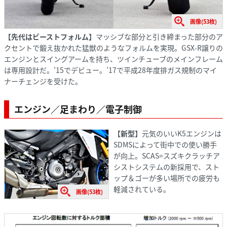
画像(53枚)
【先代はビーストフォルム】
マッシブな部分と引き締まった部分のア
クセントで鍛え抜かれた猛獣のようなフォルムを実現。GSX-R譲りの
エンジンとスイングアームを持ち、ツインチューブのメインフレーム
は専用設計だ。’15でデビュー。’17で平成28年度排ガス規制のマイ
ナーチェンジを受けた。
エンジン／足まわり／電子制御
【新型】
元気のいいK5エンジンは
SDMSによって街中での使い勝手
が向上。SCAS=スズキクラッチア
シストシステムの新採用で、スト
ップ＆ゴーが多い場所での疲労も
軽減されている。
画像(53枚)