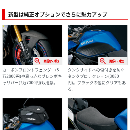
新型は純正オプションでさらに魅力アップ
画像(53枚)
画像(53枚)
カーボンフロントフェンダー(5
タンクサイドへの傷付きを防ぐ
万2800円)や真っ赤なブレンボキ
タンクプロテクション(3080
ャリパー(7万7000円)も用意。
円)。ブラックの他にクリアもあ
る。