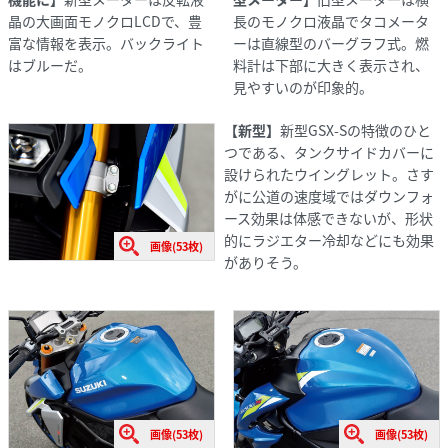
晶の大画面モノクロLCDで、豊
長のモノクロ液晶でタコメータ
富な情報を表示。バックライト
ーは直線型のバーグラフ式。燃
はブルーだ。
料計は下部に大きく表示され、
見やすいのが印象的。
【新型】
新型GSX-Sの特徴のひと
つである、タンクサイドカバーに
設けられたウイングレット。さす
がに公道の速度域ではダウンフォ
ース効果は体感できないが、形状
的にラジエター冷却などにも効果
画像(53枚)
がありそう。
画像(53枚)
画像(53枚)