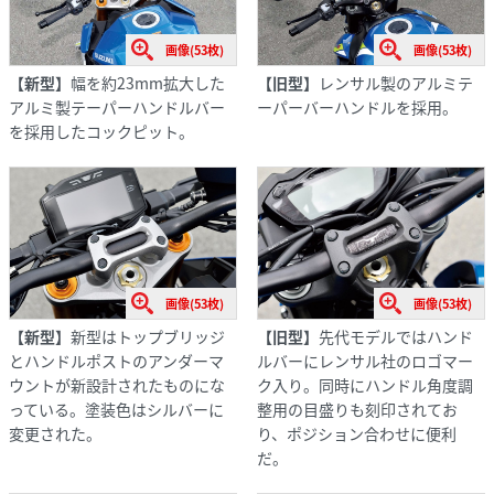
画像(53枚)
画像(53枚)
【新型】
幅を約23mm拡大した
【旧型】
レンサル製のアルミテ
アルミ製テーパーハンドルバー
ーパーバーハンドルを採用。
を採用したコックピット。
画像(53枚)
画像(53枚)
【新型】
新型はトップブリッジ
【旧型】
先代モデルではハンド
とハンドルポストのアンダーマ
ルバーにレンサル社のロゴマー
ウントが新設計されたものにな
ク入り。同時にハンドル角度調
っている。塗装色はシルバーに
整用の目盛りも刻印されてお
変更された。
り、ポジション合わせに便利
だ。