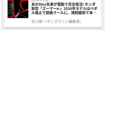
あの50cc名車が電動で完全復活! ホンダ
新型「ズーマーe:」2026年モデルはペダ
ル廃止で超絶クールに。規制緩和で本来
の姿へ【海外】
石川順一(ヤングマシン編集部)