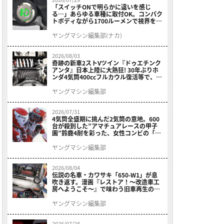
「スイッチONで明らかに違いを感じ
る…」あらゆる車種に取付OK。コンパク
トボディながら1700ルーメンで視界を確
保する［デイトナ・LEDフォグランプユ
ニット プレシャスレイ スモール］
ヤングマシン編集部(ナカ)
2026/08/03
奇跡の新車2ストVツイン『ドゥエチンク
アンタ』日本上陸に大熱狂! 30年ぶりホ
ンダ4気筒400ccフルカウル復活等で、ロ
マン溢れる1ヶ月に【7月ホットなバイク
ニュース振り返り】
ヤングマシン編集部
2026/07/31
4気筒全盛期に挑んだ2気筒の意地。600
台が殺到した”アマチュアレースの甲子
園”鈴鹿4耐を彩った、女性コンビの「ス
ズキGSX400E」が特別展示開始
ヤングマシン編集部
2026/08/04
伝説の名車・カワサキ「650-W1」が息
吹き返す。漫画『レストア！～改造車工
房へようこそ～』で味わう旧車再生のロ
マン
ヤングマシン編集部
2026/07/28