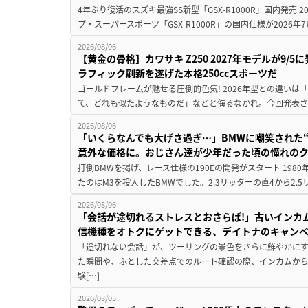
4年ぶり復活のスズキ最強SS新型「GSX-R1000R」国内発売
プ・スーパースポーツ「GSX-R1000R」の国内仕様が2026年7
2026/08/06
【黄金の骨格】カワサキ Z250 2027年モデルが9/
ラフィック刷新を遂げた本格250ccスポーツだ
ゴールドフレームが魅せる圧倒的色気! 2026年型との違いは「
て、どれも似たようなものだ」などと侮るなかれ。今回発表されたカ
2026/08/06
「いくらなんでも大げさ過ぎ…」BMWに嘲笑された“190
意外な価格に。おじさん達が少年だった頃の憧れの
打倒BMWを掲げ、レース仕様の190Eの開発がスタート 19
たのはM3を投入したBMWでした。2.3リッターの直4から2.
2026/08/06
「会話が途切れるストレスとおさらば!」古いインカ
信機種をオトクにゲットできる、デイトナのキャン
「途切れない会話」が、ツーリングの景色をさらに鮮やかにす
た瞬間や、ふとした交差点でのルート確認の際、インカムか
験[…]
2026/08/05