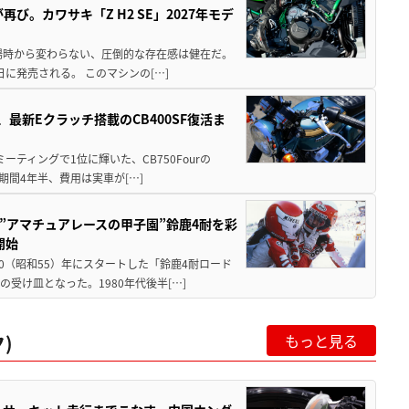
び。カワサキ「Z H2 SE」2027年モデ
場時から変わらない、圧倒的な存在感は健在だ。
5日に発売される。 このマシンの[…]
最新Eクラッチ搭載のCB400SF復活ま
ミーティングで1位に輝いた、CB750Fourの
期間4年半、費用は実車が[…]
た”アマチュアレースの甲子園”鈴鹿4耐を彩
開始
80（昭和55）年にスタートした「鈴鹿4耐ロード
受け皿となった。1980年代後半[…]
)
もっと見る