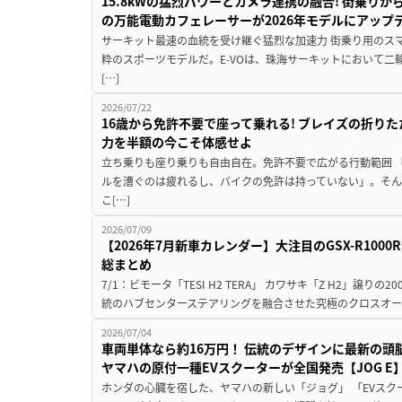
15.8kWの猛烈パワーとカメラ連携の融合! 街乗り
の万能電動カフェレーサーが2026年モデルにアップ
サーキット最速の血統を受け継ぐ猛烈な加速力 街乗り用のス
粋のスポーツモデルだ。E-VOは、珠海サーキットにおいて
[…]
2026/07/22
16歳から免許不要で座って乗れる! ブレイズの折りた
力を半額の今こそ体感せよ
立ち乗りも座り乗りも自由自在。免許不要で広がる行動範囲 
ルを漕ぐのは疲れるし、バイクの免許は持っていない」。そ
こ[…]
2026/07/09
【2026年7月新車カレンダー】大注目のGSX-R10
総まとめ
7/1：ビモータ「TESI H2 TERA」 カワサキ「Z H2」譲
統のハブセンターステアリングを融合させた究極のクロスオー
2026/07/04
車両単体なら約16万円！ 伝統のデザインに最新の頭
ヤマハの原付一種EVスクーターが全国発売【JOG E
ホンダの心臓を宿した、ヤマハの新しい「ジョグ」 「EVス