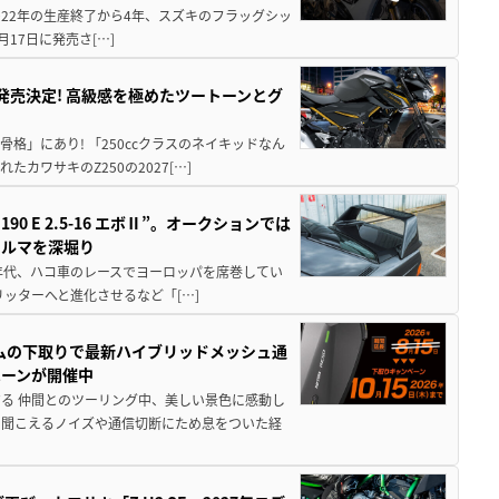
 2022年の生産終了から4年、スズキのフラッグシッ
月17日に発売さ[…]
5に発売決定! 高級感を極めたツートーンとグ
骨格」にあり! 「250ccクラスのネイキッドなん
ワサキのZ250の2027[…]
 E 2.5-16 エボⅡ”。オークションでは
クルマを深堀り
80年代、ハコ車のレースでヨーロッパを席巻してい
5リッターへと進化させるなど「[…]
ムの下取りで最新ハイブリッドメッシュ通
ペーンが開催中
る 仲間とのツーリング中、美しい景色に感動し
ら聞こえるノイズや通信切断にため息をついた経