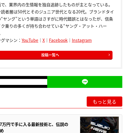
画で、業界内の生情報を独自追跡したものが主となっている。
ン読者層は50代とそのジュニア世代となる20代。ブランドタイ
の“ヤング”という単語はさすがに時代錯誤とはなったが、信条
イク乗りの多くが持ち合わせている“ヤング・アット・ハー
。
ングマシン：
YouTube
｜
X
｜
Facebook
｜
Instagram
投稿一覧へ
もっと見る
237万円で手に入る最新技術と、伝説の
とめ