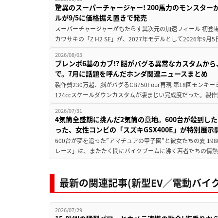
驚異のスーパーチャージャー! 200馬力のモンスターが再
ルが9/5に価格据え置きで発売
スーパーチャージャーがもたらす異次元の加速フィール 初登
カワサキの「Z H2 SE」が、2027年モデルとして2026年9月
2026/08/05
ブレンボ6基のカブ!? 脳がバグる異常なカスタムから、
で。7月に話題を呼んだホンダ関連ニュースまとめ
製作費230万超、脳がバグるCB750Four再現 第18回モンキー
124ccスケールダウンカスタムが凄まじい完成度だった。製作
2026/07/31
4気筒全盛期に挑んだ2気筒の意地。600台が殺到し
った、女性コンビの「スズキGSX400E」が特別展示
600台が夢を追った”アマチュアの甲子園”と彼女たちの夏 19
レース」は、またたく間にバイクブームに沸く若者たちの情熱の
最新の関連記事(新型EV／電動バイク
2026/07/29