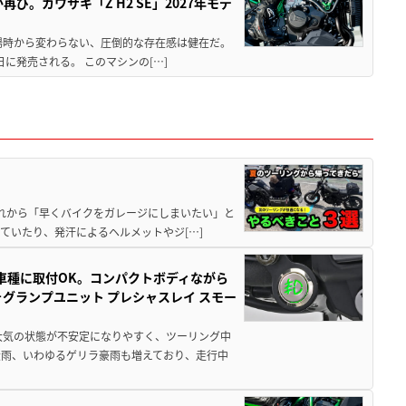
び。カワサキ「Z H2 SE」2027年モデ
場時から変わらない、圧倒的な存在感は健在だ。
5日に発売される。 このマシンの[…]
と疲れから「早くバイクをガレージにしまいたい」と
ていたり、発汗によるヘルメットやジ[…]
車種に取付OK。コンパクトボディながら
ォグランプユニット プレシャスレイ スモー
大気の状態が不安定になりやすく、ツーリング中
大雨、いわゆるゲリラ豪雨も増えており、走行中