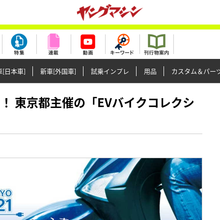
[日本車]
新車[外国車]
試乗インプレ
用品
カスタム＆パー
に注目！ 東京都主催の「EVバイクコレクシ