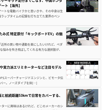
からサーキット走行までこなす、中国ホンダ
デート【海外】
マートな電動バイクかと思いきや、その中身は生
二輪ラップタイムの記録を打ち立てた業界のベン
たみ式 特定原付「キックボードEV」の魅
「近所の買い物や通勤を楽にしたいけれど、ペダ
んな悩みを吹き飛ばしてくれる有力な選択肢が、
00Rや実力派エリミネーターなど注目モデル
りの200PSスーパーチャージドエンジンと、ビモータ伝
バー。ノーズダイブを抑[…]
脳と航続距離53kmで日常をカバーする、
】
クーターに興味はあるけれど、どこのメーカーのシ