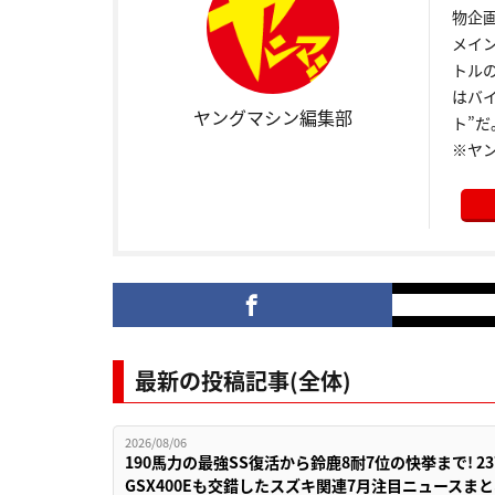
物企
メイ
トル
はバ
ヤングマシン編集部
ト”だ
※ヤ
最新の投稿記事(全体)
2026/08/06
190馬力の最強SS復活から鈴鹿8耐7位の快挙まで! 
GSX400Eも交錯したスズキ関連7月注目ニュースま