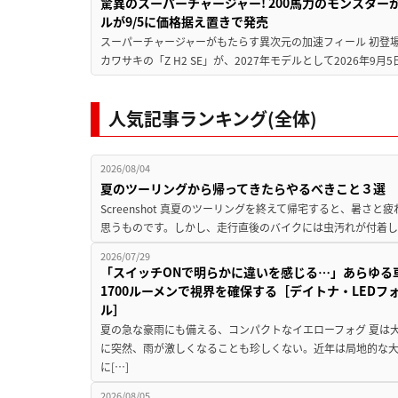
驚異のスーパーチャージャー! 200馬力のモンスターが再
ルが9/5に価格据え置きで発売
スーパーチャージャーがもたらす異次元の加速フィール 初登
カワサキの「Z H2 SE」が、2027年モデルとして2026年9月
人気記事ランキング(全体)
2026/08/04
夏のツーリングから帰ってきたらやるべきこと３選
Screenshot 真夏のツーリングを終えて帰宅すると、暑さ
思うものです。しかし、走行直後のバイクには虫汚れが付着し
2026/07/29
「スイッチONで明らかに違いを感じる…」あらゆる
1700ルーメンで視界を確保する［デイトナ・LEDフ
ル］
夏の急な豪雨にも備える、コンパクトなイエローフォグ 夏は
に突然、雨が激しくなることも珍しくない。近年は局地的な
に[…]
2026/08/05