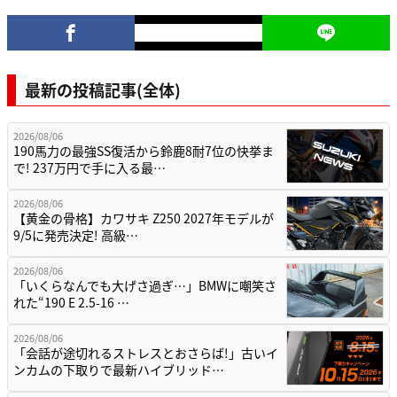
最新の投稿記事(全体)
2026/08/06
190馬力の最強SS復活から鈴鹿8耐7位の快挙ま
で! 237万円で手に入る最…
2026/08/06
【黄金の骨格】カワサキ Z250 2027年モデルが
9/5に発売決定! 高級…
2026/08/06
「いくらなんでも大げさ過ぎ…」BMWに嘲笑さ
れた“190 E 2.5-16 …
2026/08/06
「会話が途切れるストレスとおさらば!」古いイ
ンカムの下取りで最新ハイブリッド…