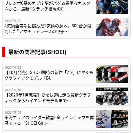
ブレンボ6基のカブ!? 脳がバグる異常なカスタ
ムから、最新Eクラッチ搭載のC…
2026/07/31
4気筒全盛期に挑んだ2気筒の意地。600台が殺
到した”アマチュアレースの甲子…
最新の関連記事(SHOEI)
2026/07/22
【10月発売】SHOEI期待の新作「Z-9」に早くも
グラフィックモデル『BU…
2026/07/10
【2026年7月発売】夏を快適に走る最新グラフ
ィックからハイエンドモデルまで…
2026/07/05
東海エリアのライダー歓喜! 全ラインナップを体
感できる「SHOEI Gall…