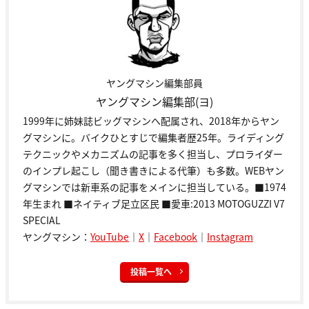
ヤングマシン編集部員
ヤングマシン編集部(ヨ)
1999年に姉妹誌ビッグマシンへ配属され、2018年からヤン
グマシンに。バイクひとすじで編集者歴25年。ライディング
テクニックやメカニズムの記事を多く担当し、プロライダー
のインプレ起こし（聞き書きによる代筆）も多数。WEBヤン
グマシンでは新車系の記事をメインに担当している。■1974
年生まれ ■ネイティブ足立区民 ■愛車:2013 MOTOGUZZI V7
SPECIAL
ヤングマシン：
YouTube
｜
X
｜
Facebook
｜
Instagram
投稿一覧へ