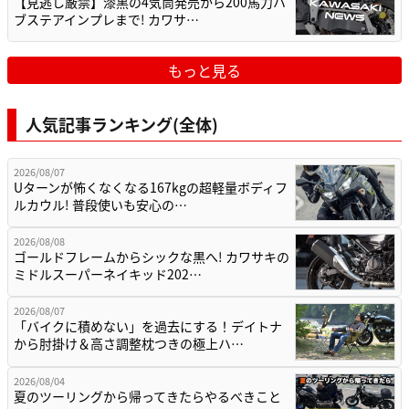
【見逃し厳禁】漆黒の4気筒発売から200馬力ハ
ブステアインプレまで! カワサ…
もっと見る
人気記事ランキング(全体)
2026/08/07
Uターンが怖くなくなる167kgの超軽量ボディフ
ルカウル! 普段使いも安心の…
2026/08/08
ゴールドフレームからシックな黒へ! カワサキの
ミドルスーパーネイキッド202…
2026/08/07
「バイクに積めない」を過去にする！デイトナ
から肘掛け＆高さ調整枕つきの極上ハ…
2026/08/04
夏のツーリングから帰ってきたらやるべきこと