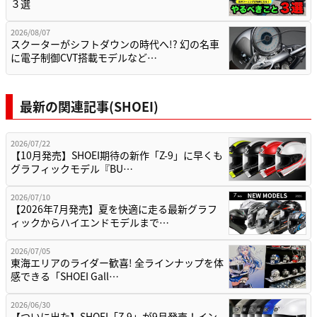
３選
2026/08/07
スクーターがシフトダウンの時代へ!? 幻の名車
に電子制御CVT搭載モデルなど…
最新の関連記事(SHOEI)
2026/07/22
【10月発売】SHOEI期待の新作「Z-9」に早くも
グラフィックモデル『BU…
2026/07/10
【2026年7月発売】夏を快適に走る最新グラフ
ィックからハイエンドモデルまで…
2026/07/05
東海エリアのライダー歓喜! 全ラインナップを体
感できる「SHOEI Gall…
2026/06/30
【ついに出た】SHOEI「Z-9」が9月発売！イン