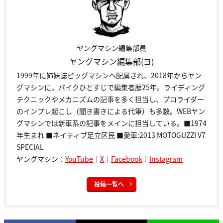
ヤングマシン編集部員
ヤングマシン編集部(ヨ)
1999年に姉妹誌ビッグマシンへ配属され、2018年からヤン
グマシンに。バイクひとすじで編集者歴25年。ライディング
テクニックやメカニズムの記事を多く担当し、プロライダー
のインプレ起こし（聞き書きによる代筆）も多数。WEBヤン
グマシンでは新車系の記事をメインに担当している。■1974
年生まれ ■ネイティブ足立区民 ■愛車:2013 MOTOGUZZI V7
SPECIAL
ヤングマシン：
YouTube
｜
X
｜
Facebook
｜
Instagram
投稿一覧へ