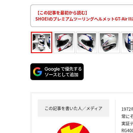
【この記事を最初から読む】
SHOEIのプレミアムツーリングヘルメットGT-Air
この記事を書いた人／メディア
19
常に
実証
RG4