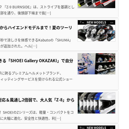
『Z-9 BURNSIDE』は、ストライプを基調とし
部を通り、後頭部下端まで抜[…]
クからハイエンドモデルまで！夏のツーリ
始30秒で涼しさを体感できるKabutoの「SHUMA」
が追加された。ヘル[…]
OEI Gallery OKAZAKI」で自分
界に誇るプレミアムヘルメットブランド、
フィッティングサービスを受けられる公式ショー
対応＆風通し2倍弱で、大人気「Z-8」から
！ SHOEIのZシリーズは、軽量・コンパクトをコ
に大幅に進化、安全性と快適性、利[…]