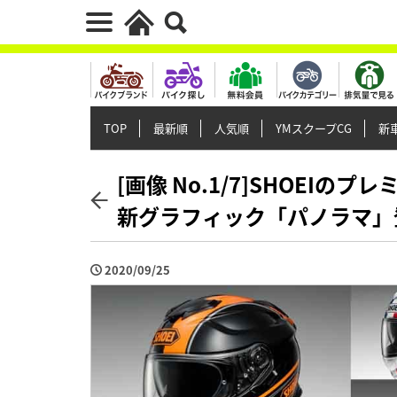
TOP
最新順
人気順
YMスクープCG
新車
[画像 No.1/7]SHOEIのプ
新グラフィック「パノラマ」
2020/09/25