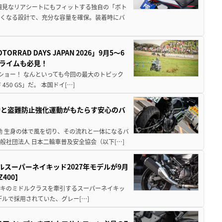
細見なリアシートにもフィットする独自の「ボト
広くなる設計で、充分な容量を確保。装着時にバ
AD DAYS JAPAN 2026」9月5〜6
クライムも必見！
解体ショー！ なんといっても今回の最大のトピック
0 GS」だ。 本国ドイ[…]
動と盗難防止強化運動がもたらす安心のバ
動 生身の体で風を切り、その流れと一体になるバ
社団法人 日本二輪車普及安全協会（以下[…]
ルスーパーネイキッド2027年モデルが9月
400】
ワサキのミドルクラスを牽引するスーパーネイキッ
モデルで採用されていた、グレー[…]