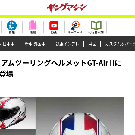
[日本車]
新車[外国車]
試乗インプレ
用品
カスタム＆パー
レミアムツーリングヘルメットGT-Air IIに
登場