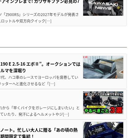
テアインプレまで! カワサキファン必見の7
ツ「Z900RS」シリーズの2027年モデルが発表さ
ロットルや双方向クイック[…]
 E 2.5-16 エボⅡ”。オークションでは
クルマを深堀り
80年代、ハコ車のレースでヨーロッパを席巻してい
5リッターへと進化させるなど「[…]
と疲れから「早くバイクをガレージにしまいたい」と
ていたり、発汗によるヘルメットやジ[…]
トノート。忙しい大人に贈る「あの頃の熱
に期間限定で集結！