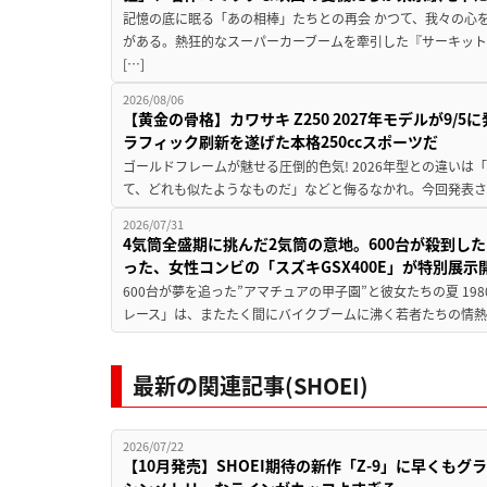
記憶の底に眠る「あの相棒」たちとの再会 かつて、我々の心
がある。熱狂的なスーパーカーブームを牽引した『サーキット
[…]
2026/08/06
【黄金の骨格】カワサキ Z250 2027年モデルが9/
ラフィック刷新を遂げた本格250ccスポーツだ
ゴールドフレームが魅せる圧倒的色気! 2026年型との違いは「
て、どれも似たようなものだ」などと侮るなかれ。今回発表されたカ
2026/07/31
4気筒全盛期に挑んだ2気筒の意地。600台が殺到し
った、女性コンビの「スズキGSX400E」が特別展示
600台が夢を追った”アマチュアの甲子園”と彼女たちの夏 19
レース」は、またたく間にバイクブームに沸く若者たちの情熱の
最新の関連記事(SHOEI)
2026/07/22
【10月発売】SHOEI期待の新作「Z-9」に早くもグ