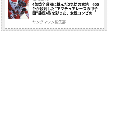
4気筒全盛期に挑んだ2気筒の意地。600
台が殺到した”アマチュアレースの甲子
園”鈴鹿4耐を彩った、女性コンビの「ス
ズキGSX400E」が特別展示開始
ヤングマシン編集部