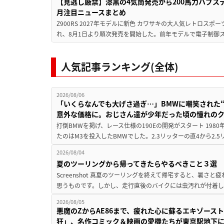
【見逃し厳禁】漆黒の4気筒発売から200馬力ハブス
月注目ニュースまとめ
Z900RS 2027年モデルに新色 カワサキの大人気レトロスポー
れ、8月1日より順次発売を開始した。前年モデルで電子制御ス
人気記事ランキング(全体)
2026/08/06
「いくらなんでも大げさ過ぎ…」BMWに嘲笑された“190
意外な価格に。おじさん達が少年だった頃の憧れの
打倒BMWを掲げ、レース仕様の190Eの開発がスタート 19
たのはM3を投入したBMWでした。2.3リッターの直4から2.
2026/08/04
夏のツーリングから帰ってきたらやるべきこと３選
Screenshot 真夏のツーリングを終えて帰宅すると、暑さ
思うものです。しかし、走行直後のバイクには虫汚れが付着し
2026/08/05
悪魔のZからAE86まで、疲れた心に蘇るエキゾース
狂」、名作コミック＆映画の愛機たちが東京駅地下