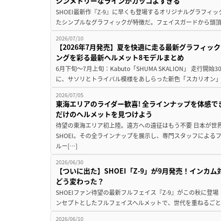
シンメトリーなラインがカッコよすぎる
SHOEI最新作『Z-9』に早くも登場するオリジナルグラフィック 
たシンプルなグラフィックが特徴だ。フェイスガードから頭頂
2026/07/10
【2026年7月発売】夏を快適に走る最新グラフィッ
ングを彩る最新ヘルメット8モデルまとめ
6月下旬～7月上旬：Kabuto「SHUMA SKALION」 走行開
に、サソリとトライバル模様をあしらった新色「スカリオン」
2026/07/05
東海エリアのライダー歓喜! 全ラインナップを体感できる「SH
だけのヘルメットを見つけよう
待望の東海エリア初上陸。遠方への遠征はもう不要 日本が世
SHOEI。その全ラインナップを展示し、専門スタッフによる
ルー[…]
2026/06/30
【ついに出た】SHOEI「Z-9」が9月発売！インカム
どう変わった？
SHOEIファン待望の最新フルフェイス『Z-9』がこの秋に登場
ンセプトとしたフルフェイスヘルメットで、世代を重ねるごと
2026/06/10