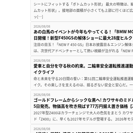
シートにフィットする「ボトムカット形状」 最大の特徴は、
ムカット形状」。接地部の面積が小さくても上部に行くほど
ッ[…]
2026/08/08
あの白馬のイベントが今年もやってくる！「BMW MOTORR
日開催！新型F450GSの解体ショーに最大28度ヒル
注目の目玉！「NEW F 450 GS」日本お披露目＆エンジン
は、次世代アドベンチャーとして熱い視線が注がれる「NEW F 45
2026/08/08
愛車と自分を守る秋の約束。二輪車安全運転推進運
イクライフ
命と未来を守る20日間の誓い：第51回二輪車安全運転推進運
イク。その楽しさを支えるのは、揺るぎない安全と安心だ。一般
2026/08/08
ゴールドフレームからシックな黒へ! カワサキのミド
5日発売。物価高を吹き飛ばす77万円据え置き価格【Z
2027年型Z400はカラーチェンジで大人の色気をまとう カ
ド「Z400」に、早くも2027年モデルが登場する。 2026年
2026/08/08