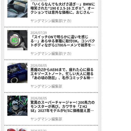
「いくらなんでも大げさ過ぎ…」BMWに
嘲笑された“190 E 2.5-16 エボⅡ”。オー
クションでは意外な価格に。おじさん達
が少年だった頃の憧れのクルマを深堀り
ヤングマシン編集部(ナカ)
2026/07/29
「スイッチONで明らかに違いを感じ
る…」あらゆる車種に取付OK。コンパク
トボディながら1700ルーメンで視界を確
保する［デイトナ・LEDフォグランプユ
ニット プレシャスレイ スモール］
ヤングマシン編集部(ナカ)
2026/08/05
悪魔のZからAE86まで、疲れた心に蘇る
エキゾーストノート。忙しい大人に贈る
「あの頃の熱狂」、名作コミック＆映画
の愛機たちが東京駅地下に期間限定で集
結！
ヤングマシン編集部
2026/08/05
驚異のスーパーチャージャー! 200馬力の
モンスターが再び。カワサキ「Z H2
SE」2027年モデルが9/5に価格据え置き
で発売
ヤングマシン編集部
2026/07/31