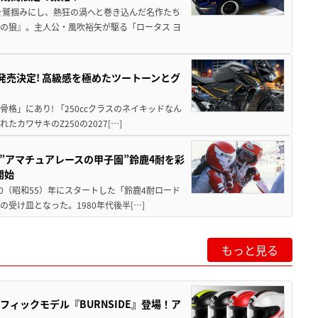
を鷲掴みにし、熱狂の渦へと巻き込んだ名作たち
の狼』。主人公・風吹裕矢が駆る「ロータス ヨ
5に発売決定! 高級感を極めたツートーンとグ
骨格」にあり! 「250ccクラスのネイキッドなん
ワサキのZ250の2027[…]
た”アマチュアレースの甲子園”鈴鹿4耐を彩
開始
80（昭和55）年にスタートした「鈴鹿4耐ロード
受け皿となった。1980年代後半[…]
もっと見る
ラフィックモデル『BURNSIDE』登場！ア