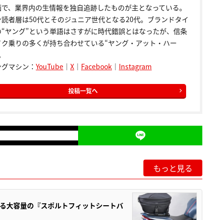
画で、業界内の生情報を独自追跡したものが主となっている。
ン読者層は50代とそのジュニア世代となる20代。ブランドタイ
の“ヤング”という単語はさすがに時代錯誤とはなったが、信条
イク乗りの多くが持ち合わせている“ヤング・アット・ハー
。
ングマシン：
YouTube
｜
X
｜
Facebook
｜
Instagram
投稿一覧へ
もっと見る
る大容量の『スポルトフィットシートバ