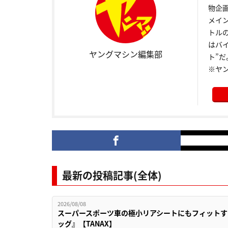
物企
メイ
トル
はバ
ヤングマシン編集部
ト”だ
※ヤ
最新の投稿記事(全体)
2026/08/08
スーパースポーツ車の極小リアシートにもフィットす
ッグ』【TANAX】