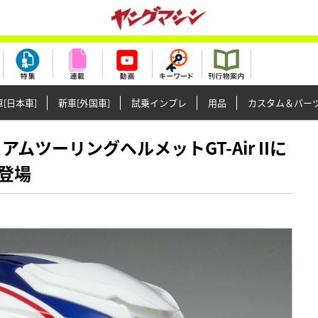
[日本車]
新車[外国車]
試乗インプレ
用品
カスタム＆パー
レミアムツーリングヘルメットGT-Air IIに
登場