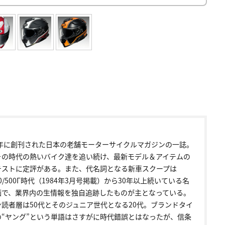
72年に創刊された日本の老舗モーターサイクルマガジンの一誌。
その時代の熱いバイク達を追い続け、最新モデル＆アイテムの
テストに定評がある。また、代名詞となる新車スクープは
00/500Γ時代（1984年3月号掲載）から30年以上続いている名
画で、業界内の生情報を独自追跡したものが主となっている。
ン読者層は50代とそのジュニア世代となる20代。ブランドタイ
の“ヤング”という単語はさすがに時代錯誤とはなったが、信条