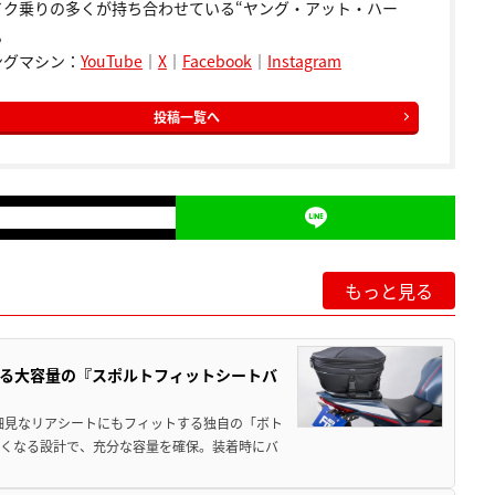
イク乗りの多くが持ち合わせている“ヤング・アット・ハー
。
ングマシン：
YouTube
｜
X
｜
Facebook
｜
Instagram
投稿一覧へ
もっと見る
る大容量の『スポルトフィットシートバ
細見なリアシートにもフィットする独自の「ボト
広くなる設計で、充分な容量を確保。装着時にバ