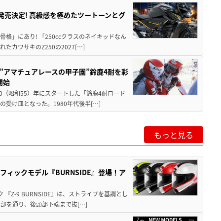
5に発売決定! 高級感を極めたツートーンとグ
骨格」にあり! 「250ccクラスのネイキッドなん
ワサキのZ250の2027[…]
た”アマチュアレースの甲子園”鈴鹿4耐を彩
開始
80（昭和55）年にスタートした「鈴鹿4耐ロード
受け皿となった。1980年代後半[…]
もっと見る
ラフィックモデル『BURNSIDE』登場！ア
『Z-9 BURNSIDE』は、ストライプを基調とし
部を通り、後頭部下端まで抜[…]