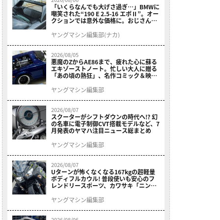
「いくらなんでも大げさ過ぎ…」BMWに
嘲笑された“190 E 2.5-16 エボⅡ”。オー
クションでは意外な価格に。おじさん達
が少年だった頃の憧れのクルマを深堀り
ヤングマシン編集部(ナカ)
2026/08/05
悪魔のZからAE86まで、疲れた心に蘇る
エキゾーストノート。忙しい大人に贈る
「あの頃の熱狂」、名作コミック＆映画
の愛機たちが東京駅地下に期間限定で集
結！
ヤングマシン編集部
2026/08/07
スクーターがシフトダウンの時代へ!? 幻
の名車に電子制御CVT搭載モデルなど、7
月発表のヤマハ注目ニュース総まとめ
ヤングマシン編集部
2026/08/07
Uターンが怖くなくなる167kgの超軽量
ボディフルカウル! 普段使いも安心のフ
レンドリースポーツ、カワサキ「ニンジ
ャ400」2027モデルが価格据え置きで
9/5発売
ヤングマシン編集部
2026/08/06