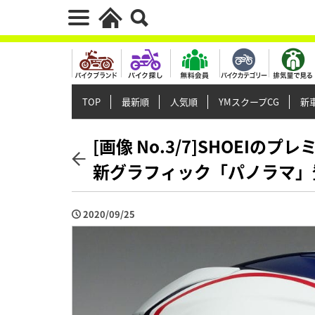
TOP
最新順
人気順
YMスクープCG
新車
[画像 No.3/7]SHOEIのプ
新グラフィック「パノラマ」
2020/09/25