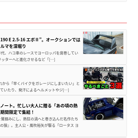
 E 2.5-16 エボⅡ”。オークションでは
クルマを深堀り
80年代、ハコ車のレースでヨーロッパを席巻してい
5リッターへと進化させるなど「[…]
と疲れから「早くバイクをガレージにしまいたい」と
ていたり、発汗によるヘルメットやジ[…]
トノート。忙しい大人に贈る「あの頃の熱
に期間限定で集結！
を鷲掴みにし、熱狂の渦へと巻き込んだ名作たち
の狼』。主人公・風吹裕矢が駆る「ロータス ヨ