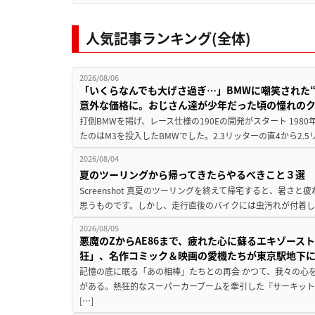
人気記事ランキング(全体)
2026/08/06
「いくらなんでも大げさ過ぎ…」BMWに嘲笑された“190
意外な価格に。おじさん達が少年だった頃の憧れの
打倒BMWを掲げ、レース仕様の190Eの開発がスタート 19
たのはM3を投入したBMWでした。2.3リッターの直4から2.
2026/08/04
夏のツーリングから帰ってきたらやるべきこと３選
Screenshot 真夏のツーリングを終えて帰宅すると、暑さ
思うものです。しかし、走行直後のバイクには虫汚れが付着し
2026/08/05
悪魔のZからAE86まで、疲れた心に蘇るエキゾース
狂」、名作コミック＆映画の愛機たちが東京駅地下
記憶の底に眠る「あの相棒」たちとの再会 かつて、我々の心
がある。熱狂的なスーパーカーブームを牽引した『サーキット
[…]