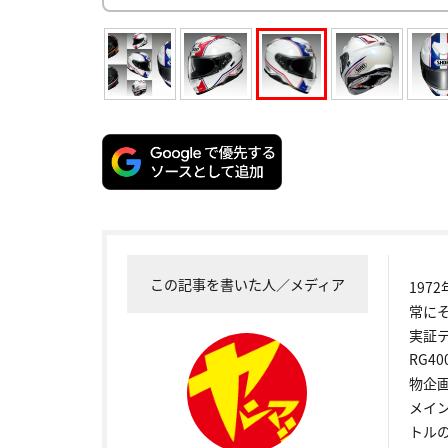
この記事を書いた人／メディア
19
常に
実証
RG4
物企
メイ
トル