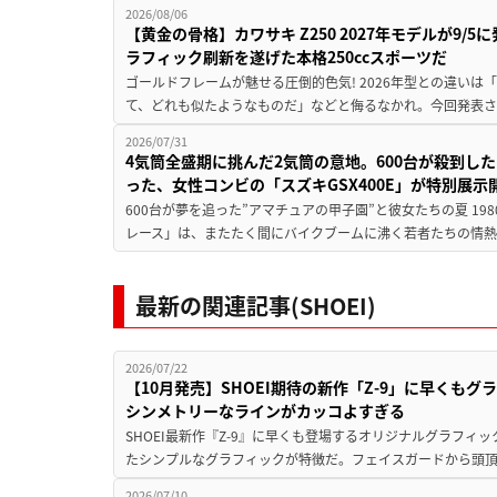
2026/08/06
【黄金の骨格】カワサキ Z250 2027年モデルが9/
ラフィック刷新を遂げた本格250ccスポーツだ
ゴールドフレームが魅せる圧倒的色気! 2026年型との違いは「
て、どれも似たようなものだ」などと侮るなかれ。今回発表されたカ
2026/07/31
4気筒全盛期に挑んだ2気筒の意地。600台が殺到し
った、女性コンビの「スズキGSX400E」が特別展示
600台が夢を追った”アマチュアの甲子園”と彼女たちの夏 19
レース」は、またたく間にバイクブームに沸く若者たちの情熱の
最新の関連記事(SHOEI)
2026/07/22
【10月発売】SHOEI期待の新作「Z-9」に早くもグ
シンメトリーなラインがカッコよすぎる
SHOEI最新作『Z-9』に早くも登場するオリジナルグラフィック 
たシンプルなグラフィックが特徴だ。フェイスガードから頭頂
2026/07/10