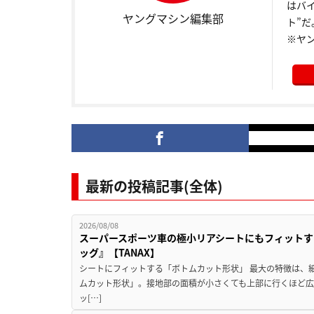
はバ
ヤングマシン編集部
ト”だ
※ヤ
最新の投稿記事(全体)
2026/08/08
スーパースポーツ車の極小リアシートにもフィットす
ッグ』【TANAX】
シートにフィットする「ボトムカット形状」 最大の特徴は、
ムカット形状」。接地部の面積が小さくても上部に行くほど
ッ[…]