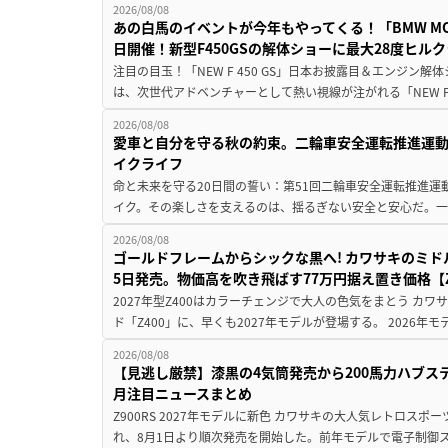
2026/08/08
あの白馬のイベントが今年もやってくる！「BMW MOTORR
日開催！新型F450GSの解体ショーに最大28度ヒル
注目の目玉！「NEW F 450 GS」日本お披露目＆エンジン
は、次世代アドベンチャーとして熱い視線が注がれる「NEW F 45
2026/08/08
愛車と自分を守る秋の約束。二輪車安全運転推進運
イクライフ
命と未来を守る20日間の誓い：第51回二輪車安全運転推進運
イク。その楽しさを支えるのは、揺るぎない安全と安心だ。一般
2026/08/08
ゴールドフレームからシックな黒へ! カワサキのミド
5日発売。物価高を吹き飛ばす77万円据え置き価格【Z
2027年型Z400はカラーチェンジで大人の色気をまとう カ
ド「Z400」に、早くも2027年モデルが登場する。 2026年
2026/08/08
【見逃し厳禁】漆黒の4気筒発売から200馬力ハブス
月注目ニュースまとめ
Z900RS 2027年モデルに新色 カワサキの大人気レトロスポー
れ、8月1日より順次発売を開始した。前年モデルで電子制御ス