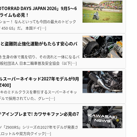
AD DAYS JAPAN 2026」9月5〜6
クライムも必見！
解体ショー！ なんといっても今回の最大のトピック
0 GS」だ。 本国ドイ[…]
動と盗難防止強化運動がもたらす安心のバ
動 生身の体で風を切り、その流れと一体になるバ
社団法人 日本二輪車普及安全協会（以下[…]
ルスーパーネイキッド2027年モデルが9月
400】
ワサキのミドルクラスを牽引するスーパーネイキッ
モデルで採用されていた、グレー[…]
テアインプレまで! カワサキファン必見の7
ツ「Z900RS」シリーズの2027年モデルが発表さ
ロットルや双方向クイック[…]