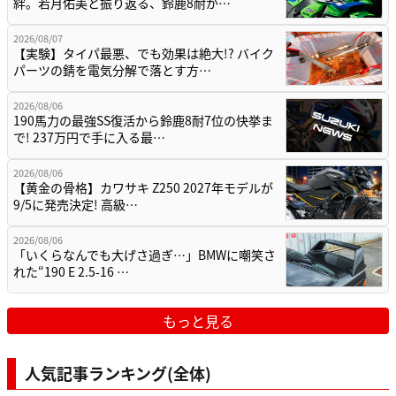
絆。若月佑美と振り返る、鈴鹿8耐が…
2026/08/07
【実験】タイパ最悪、でも効果は絶大!? バイク
パーツの錆を電気分解で落とす方…
2026/08/06
190馬力の最強SS復活から鈴鹿8耐7位の快挙ま
で! 237万円で手に入る最…
2026/08/06
【黄金の骨格】カワサキ Z250 2027年モデルが
9/5に発売決定! 高級…
2026/08/06
「いくらなんでも大げさ過ぎ…」BMWに嘲笑さ
れた“190 E 2.5-16 …
もっと見る
人気記事ランキング(全体)