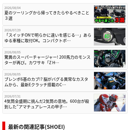
2026/08/04
夏のツーリングから帰ってきたらやるべきこと
３選
2026/07/29
「スイッチONで明らかに違いを感じる…」あら
ゆる車種に取付OK。コンパクトボ…
2026/08/05
驚異のスーパーチャージャー! 200馬力のモンス
ターが再び。カワサキ「Z H…
2026/08/05
ブレンボ6基のカブ!? 脳がバグる異常なカスタ
ムから、最新Eクラッチ搭載のC…
2026/07/31
4気筒全盛期に挑んだ2気筒の意地。600台が殺
到した”アマチュアレースの甲子…
最新の関連記事(SHOEI)