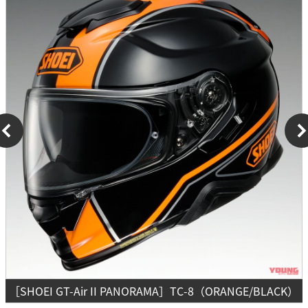
［SHOEI GT-Air II PANORAMA］TC-8（ORANGE/BLACK）