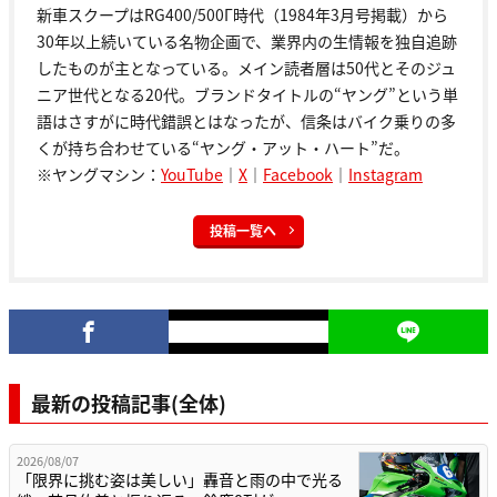
新車スクープはRG400/500Γ時代（1984年3月号掲載）から
30年以上続いている名物企画で、業界内の生情報を独自追跡
したものが主となっている。メイン読者層は50代とそのジュ
ニア世代となる20代。ブランドタイトルの“ヤング”という単
語はさすがに時代錯誤とはなったが、信条はバイク乗りの多
くが持ち合わせている“ヤング・アット・ハート”だ。
※ヤングマシン：
YouTube
｜
X
｜
Facebook
｜
Instagram
投稿一覧へ
最新の投稿記事(全体)
2026/08/07
「限界に挑む姿は美しい」轟音と雨の中で光る