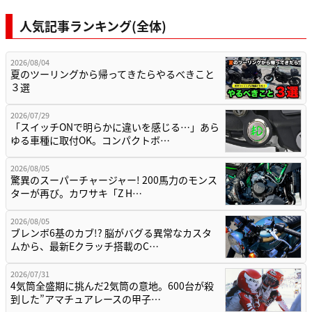
人気記事ランキング(全体)
2026/08/04
夏のツーリングから帰ってきたらやるべきこと
３選
2026/07/29
「スイッチONで明らかに違いを感じる…」あら
ゆる車種に取付OK。コンパクトボ…
2026/08/05
驚異のスーパーチャージャー! 200馬力のモンス
ターが再び。カワサキ「Z H…
2026/08/05
ブレンボ6基のカブ!? 脳がバグる異常なカスタ
ムから、最新Eクラッチ搭載のC…
2026/07/31
4気筒全盛期に挑んだ2気筒の意地。600台が殺
到した”アマチュアレースの甲子…