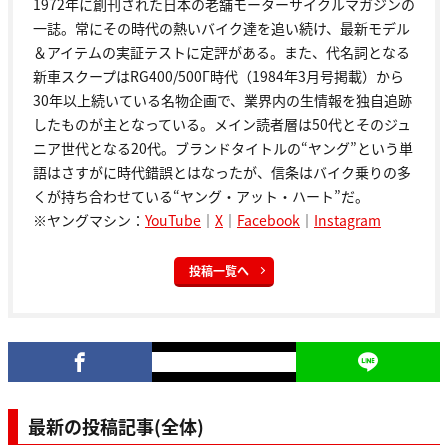
1972年に創刊された日本の老舗モーターサイクルマガジンの
一誌。常にその時代の熱いバイク達を追い続け、最新モデル
＆アイテムの実証テストに定評がある。また、代名詞となる
新車スクープはRG400/500Γ時代（1984年3月号掲載）から
30年以上続いている名物企画で、業界内の生情報を独自追跡
したものが主となっている。メイン読者層は50代とそのジュ
ニア世代となる20代。ブランドタイトルの“ヤング”という単
語はさすがに時代錯誤とはなったが、信条はバイク乗りの多
くが持ち合わせている“ヤング・アット・ハート”だ。
※ヤングマシン：
YouTube
｜
X
｜
Facebook
｜
Instagram
投稿一覧へ
最新の投稿記事(全体)