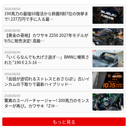
2026/08/06
190馬力の最強SS復活から鈴鹿8耐7位の快挙ま
で! 237万円で手に入る最…
2026/08/06
【黄金の骨格】カワサキ Z250 2027年モデルが
9/5に発売決定! 高級…
2026/08/06
「いくらなんでも大げさ過ぎ…」BMWに嘲笑さ
れた“190 E 2.5-16 …
2026/08/06
「会話が途切れるストレスとおさらば!」古いイ
ンカムの下取りで最新ハイブリッド…
2026/08/05
驚異のスーパーチャージャー! 200馬力のモンス
ターが再び。カワサキ「Z H…
もっと見る