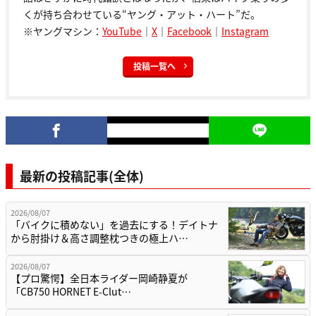
くが持ち合わせている“ヤング・アット・ハート”だ。
※ヤングマシン：
YouTube
｜
X
｜
Facebook
｜
Instagram
投稿一覧へ
最新の投稿記事(全体)
2026/08/07
「バイクに積めない」を過去にする！デイトナ
から肘掛け＆高さ調整枕つきの極上ハ…
2026/08/07
【プロ驚愕】全日本ライダー岡崎静夏が
「CB750 HORNET E-Clut…