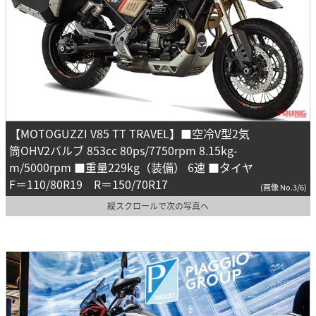
【MOTOGUZZI V85 TT TRAVEL】■空冷V型2気
筒OHV2バルブ 853cc 80ps/7750rpm 8.15kg-
m/5000rpm ■重量229kg（装備） 6速 ■タイヤ
F＝110/80R19 R＝150/70R17
(画像 No.3/6)
縦スクロールで次の写真へ