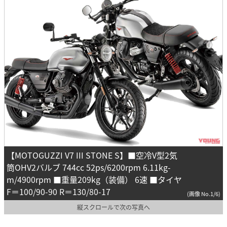
【MOTOGUZZI V7 III STONE S】■空冷V型2気
筒OHV2バルブ 744cc 52ps/6200rpm 6.11kg-
m/4900rpm ■重量209kg（装備） 6速 ■タイヤ
F＝100/90-90 R＝130/80-17
(画像 No.1/6)
縦スクロールで次の写真へ