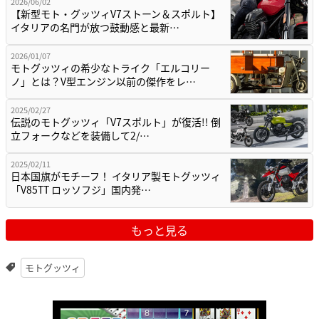
2026/06/02
【新型モト・グッツィV7ストーン＆スポルト】
イタリアの名門が放つ鼓動感と最新…
2026/01/07
モトグッツィの希少なトライク「エルコリー
ノ」とは？V型エンジン以前の傑作をレ…
2025/02/27
伝説のモトグッツィ「V7スポルト」が復活!! 倒
立フォークなどを装備して2/…
2025/02/11
日本国旗がモチーフ！ イタリア製モトグッツィ
「V85TT ロッソフジ」国内発…
もっと見る
モトグッツィ