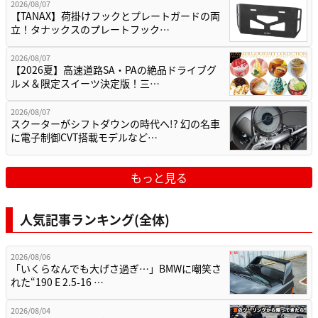
2026/08/07
【TANAX】荷掛けフックとプレートガードの両
立！タナックスのプレートフック…
2026/08/07
【2026夏】高速道路SA・PAの絶品ドライブグ
ルメ＆限定スイーツ決定版！三…
2026/08/07
スクーターがシフトダウンの時代へ!? 幻の名車
に電子制御CVT搭載モデルなど…
もっと見る
人気記事ランキング(全体)
2026/08/06
「いくらなんでも大げさ過ぎ…」BMWに嘲笑さ
れた“190 E 2.5-16 …
2026/08/04