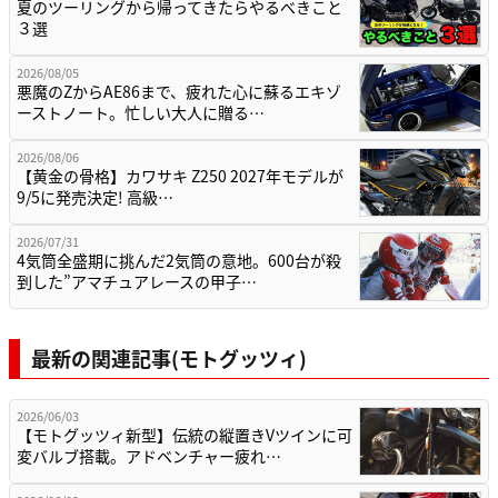
夏のツーリングから帰ってきたらやるべきこと
３選
2026/08/05
悪魔のZからAE86まで、疲れた心に蘇るエキゾ
ーストノート。忙しい大人に贈る…
2026/08/06
【黄金の骨格】カワサキ Z250 2027年モデルが
9/5に発売決定! 高級…
2026/07/31
4気筒全盛期に挑んだ2気筒の意地。600台が殺
到した”アマチュアレースの甲子…
最新の関連記事(モトグッツィ)
2026/06/03
【モトグッツィ新型】伝統の縦置きVツインに可
変バルブ搭載。アドベンチャー疲れ…