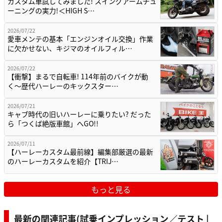
カスタム車試してみました! スイングアームチュ
ーニングの実力!＜HIGH S…
2026/07/22
愛車メンテの基本「エンジンオイル交換」作業
に欠かせない、キジマのオイルフィル…
2026/07/22
【衝撃】まるで自転車! 114年前のバイクが動
く〜歴代ハーレーのキックスター…
2026/07/21
キャブ時代の旧いハーレーに乗りたい? だった
ら「つくば絶版車館」へGO!!
2026/07/11
【ハーレーカスタム最前線】編集部厳選の最新
のハーレーカスタムを紹介【TRIJ…
もっと見る
最新の関連記事(試乗インプレッション／テスト |