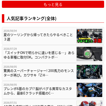
もっと見る
人気記事ランキング(全体)
2026/08/04
夏のツーリングから帰ってきたらやるべきこと
３選
2026/07/29
「スイッチONで明らかに違いを感じる…」あら
ゆる車種に取付OK。コンパクトボ…
2026/08/05
驚異のスーパーチャージャー! 200馬力のモンス
ターが再び。カワサキ「Z H…
2026/08/05
ブレンボ6基のカブ!? 脳がバグる異常なカスタ
ムから、最新Eクラッチ搭載のC…
2026/07/31