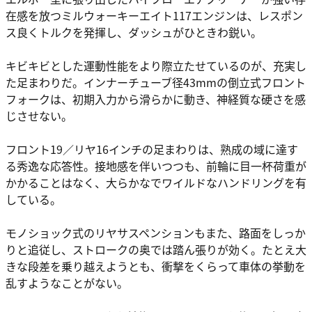
在感を放つミルウォーキーエイト117エンジンは、レスポン
ス良くトルクを発揮し、ダッシュがひときわ鋭い。
キビキビとした運動性能をより際立たせているのが、充実し
た足まわりだ。インナーチューブ径43mmの倒立式フロント
フォークは、初期入力から滑らかに動き、神経質な硬さを感
じさせない。
フロント19／リヤ16インチの足まわりは、熟成の域に達す
る秀逸な応答性。接地感を伴いつつも、前輪に目一杯荷重が
かかることはなく、大らかなでワイルドなハンドリングを有
している。
モノショック式のリヤサスペンションもまた、路面をしっか
りと追従し、ストロークの奥では踏ん張りが効く。たとえ大
きな段差を乗り越えようとも、衝撃をくらって車体の挙動を
乱すようなことがない。