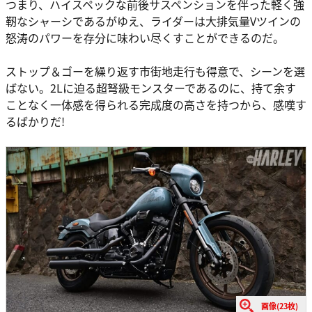
つまり、ハイスペックな前後サスペンションを伴った軽く強
靭なシャーシであるがゆえ、ライダーは大排気量Vツインの
怒涛のパワーを存分に味わい尽くすことができるのだ。
ストップ＆ゴーを繰り返す市街地走行も得意で、シーンを選
ばない。2Lに迫る超弩級モンスターであるのに、持て余す
ことなく一体感を得られる完成度の高さを持つから、感嘆す
るばかりだ!
画像(23枚)