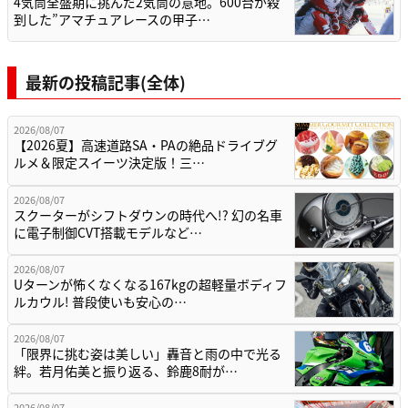
4気筒全盛期に挑んだ2気筒の意地。600台が殺
到した”アマチュアレースの甲子…
最新の投稿記事(全体)
2026/08/07
【2026夏】高速道路SA・PAの絶品ドライブグ
ルメ＆限定スイーツ決定版！三…
2026/08/07
スクーターがシフトダウンの時代へ!? 幻の名車
に電子制御CVT搭載モデルなど…
2026/08/07
Uターンが怖くなくなる167kgの超軽量ボディフ
ルカウル! 普段使いも安心の…
2026/08/07
「限界に挑む姿は美しい」轟音と雨の中で光る
絆。若月佑美と振り返る、鈴鹿8耐が…
2026/08/07