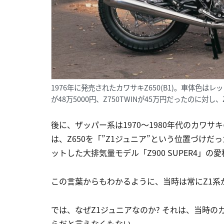
1976年に発売されたカワサキZ650(B1)。車体色は
が48万5000円、Z750TWINが45万円だったのに対し
後に、ザッパー系は1970〜1980年代のカワ
は、Z650を「”Z1ジュニア”という位置づけだ
ットした大排気量モデル「Z900 SUPER4」の愛
この言葉からもわかるように、当時は常にZ1系
では、なぜZ1ジュニアなのか? それは、当時
らだと言えなくもない。