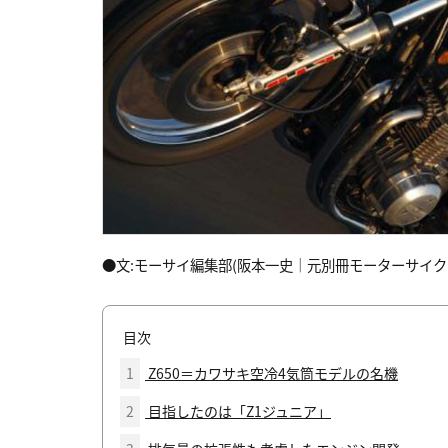
●文:モーサイ編集部(阪本一史｜元別冊モーターサイクリ
目次
1
Z650＝カワサキ空冷4気筒モデルの名機
2
目指したのは「Z1ジュニア」