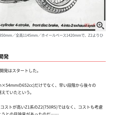
50mm／全高1145mm／ホイールベース1420mmで、Z2よりひ
開発
0の開発はスタートした。
m×54mmの652cc)だけでなく、早い段階から後々の
も見据えていたという。
ストが高いZ1系のZ2(750RS)ではなく、コストも考慮
ようとの目論見があったのだ……