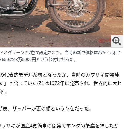
レッドとグリーンの2色が設定された。当時の新車価格はZ750フォア
、Z650は43万5000円という値付けだった。
サキの代表的モデル系統となったが、当時のカワサキ開発陣
った」と語っていた(Z1は1972年に発売され、世界的に大ヒ
称)。
が表、ザッパーが裏の顔という存在だった。
のカワサキが国産4気筒車の開発でホンダの後塵を拝したか