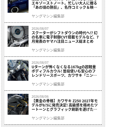
エキゾーストノート。忙しい大人に贈る
「あの頃の熱狂」、名作コミック＆映画
の愛機たちが東京駅地下に期間限定で集
結！
ヤングマシン編集部
2026/08/07
スクーターがシフトダウンの時代へ!? 幻
の名車に電子制御CVT搭載モデルなど、7
月発表のヤマハ注目ニュース総まとめ
ヤングマシン編集部
2026/08/07
Uターンが怖くなくなる167kgの超軽量
ボディフルカウル! 普段使いも安心のフ
レンドリースポーツ、カワサキ「ニンジ
ャ400」2027モデルが価格据え置きで
9/5発売
ヤングマシン編集部
2026/08/06
【黄金の骨格】カワサキ Z250 2027年モ
デルが9/5に発売決定! 高級感を極めたツ
ートーンとグラフィック刷新を遂げた本
格250ccスポーツだ
ヤングマシン編集部