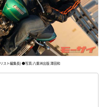
スト編集長) ●写真:八重洲出版 澤田和