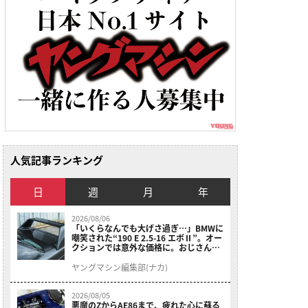
人気記事ランキング
日
週
月
年
2026/08/06
「いくらなんでも大げさ過ぎ…」BMWに
嘲笑された“190 E 2.5-16 エボⅡ”。オー
クションでは意外な価格に。おじさん達
が少年だった頃の憧れのクルマを深堀り
ヤングマシン編集部(ナカ)
2026/08/05
悪魔のZからAE86まで、疲れた心に蘇る