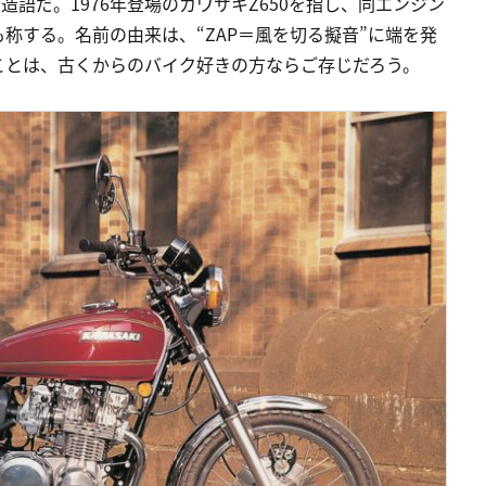
造語だ。1976年登場のカワサキZ650を指し、同エンジン
称する。名前の由来は、“ZAP＝風を切る擬音”に端を発
ことは、古くからのバイク好きの方ならご存じだろう。