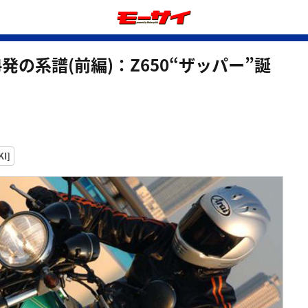
発の系譜(前編)：Z650“ザッパー”誕
I]