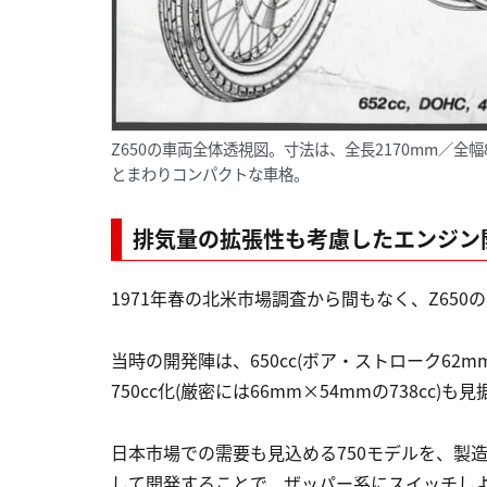
Z650の車両全体透視図。寸法は、全長2170mm／全幅8
とまわりコンパクトな車格。
排気量の拡張性も考慮したエンジン
1971年春の北米市場調査から間もなく、Z65
当時の開発陣は、650cc(ボア・ストローク62m
750cc化(厳密には66mm×54mmの738cc)
日本市場での需要も見込める750モデルを、製造コ
して開発することで、ザッパー系にスイッチし