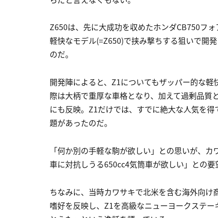
Z650は、先に大成功を収めたホンダCB750フォア
軽快なモデル(=Z650)で挟み撃ちする狙いで開
のだ。
開発陣によると、Z1についてもザッパー的な軽
際は大柄で重厚な車格となり、加えて過剰品質
にも反映。Z1だけでは、すでに絶大な人気を得
題があったのだ。
「何か別の手軽な駒が欲しい」との思いが、カ
車に対抗しうる650cc4気筒車が欲しい」との要
ちなみに、当時カワサキで北米を含む海外向け
嗜好を反映し、Z1を高級なニューヨークステー